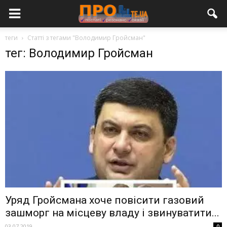
теги
Статті з тегами "Володимир Гройсман"
тег: Володимир Гройсман
Уряд Гройсмана хоче повісити газовий
зашморг на місцеву владу і звинуватити...
03.07.2019
0