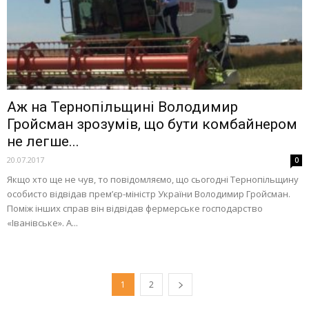
Аж на Тернопільщині Володимир
Гройсман зрозумів, що бути комбайнером
не легше...
20.07.2017
0
Якщо хто ще не чув, то повідомляємо, що сьогодні Тернопільщину
особисто відвідав прем’єр-міністр України Володимир Гройсман.
Поміж інших справ він відвідав фермерське господарство
«Іванівське». А...
1
2