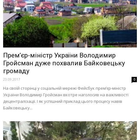
Прем’єр-міністр України Володимир
Гройсман дуже похвалив Байковецьку
громаду
23.09.2017
0
На своїй сторінці у соціальній мережі Фейсбук прем’єр-міністр
України Володимир Гройсман вкотре наголосив на важливості
децентралізації. І як успішний приклад цього процесу навів
Байковецьку...