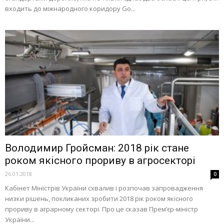
входить до міжнародного коридору Go...
Володимир Гройсман: 2018 рік стане
роком якісного прориву в агросекторі
26.01.2018
0
Кабінет Міністрів України схвалив і розпочав запровадження
низки рішень, покликаних зробити 2018 рік роком якісного
прориву в аграрному секторі. Про це сказав Прем’єр-міністр
України...