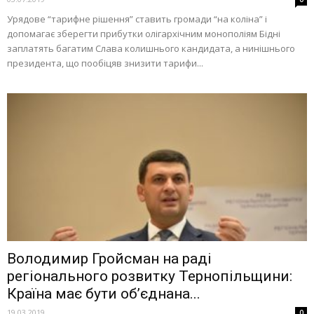
Урядове “тарифне рішення” ставить громади “на коліна” і
допомагає зберегти прибутки олігархічним монополіям Бідні
заплатять багатим Слава колишнього кандидата, а нинішнього
президента, що пообіцяв знизити тарифи...
Володимир Гройсман на раді
регіонального розвитку Тернопільщини:
Країна має бути об’єднана...
19.03.2019
0