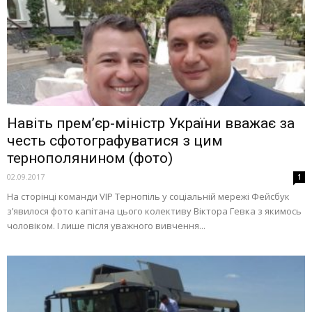
Навіть прем’єр-міністр України вважає за
честь сфотографуватися з цим
тернополянином (фото)
02.09.2017
1
На сторінці команди VIP Тернопіль у соціальній мережі Фейсбук
з’явилося фото капітана цього колективу Віктора Гевка з якимось
чоловіком. І лише після уважного вивчення...