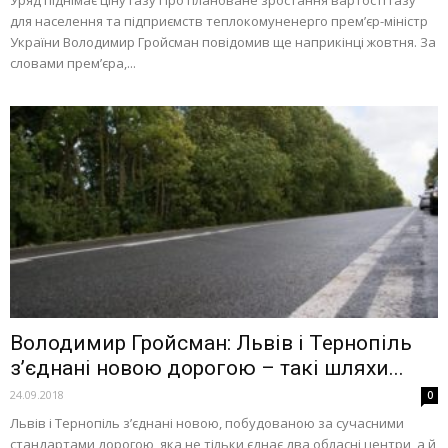
Уряд піднімає ціну газу Про плановане зростання вартості газу
для населення та підприємств теплокомуненерго прем’єр-міністр
України Володимир Гройсман повідомив ще наприкінці жовтня. За
словами прем’єра,...
Володимир Гройсман: Львів і Тернопіль
з’єднані новою дорогою – такі шляхи...
24.09.2018
0
Львів і Тернопіль з’єднані новою, побудованою за сучасними
стандартами дорогою, яка не тільки єднає два обласні центри, а й