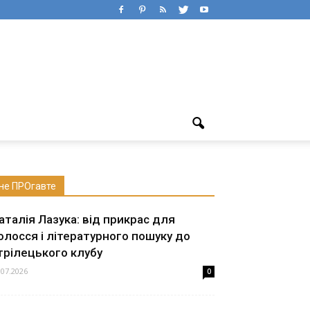
не ПРОгавте
аталія Лазука: від прикрас для
олосся і літературного пошуку до
трілецького клубу
.07.2026
0