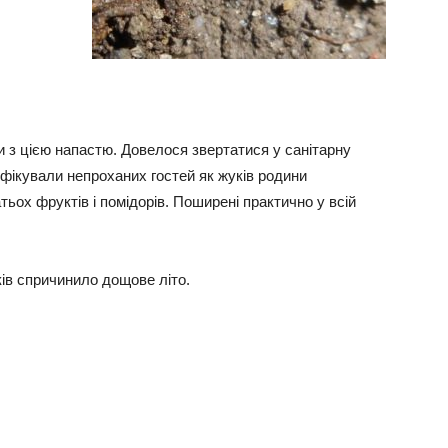
 з цією напастю. Довелося звертатися у санітарну
фікували непроханих гостей як жуків родини
тьох фруктів і помідорів. Поширені практично у всій
ів спричинило дощове літо.