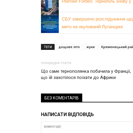
Рейтинг Forbes: Тернопіль знову у
СБУ завершено розслідування щод
мито на окупованій Луганщині
ТЕГИ
дощове літо
жуки
Кременецький ра
попередня стаття
Що саме тернополянка побачила у Франції,
що їй захотілося поїхати до Африки
БЕЗ КОМЕНТАРІВ
НАПИСАТИ ВІДПОВІДЬ