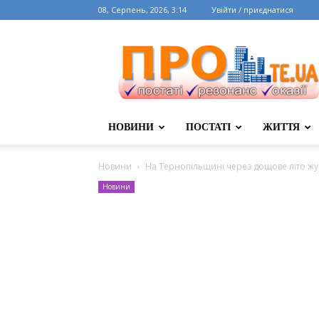
08, Серпень, 2026, 3:14
Увійти / приєднатися
НОВИНИ
ПОСТАТІ
ЖИТТЯ
Новини
На Тернопільщині через дощове літо жу
Новини