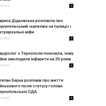
.04.2026
0
ариса Дідковська розповіла про
ернопільський «капелюх на палиці» і
атріархальні міфи
.03.2026
0
ардіолог з Тернополя пояснила, чому
ійна омолодила інфаркти на 20 років
.03.2026
0
тепан Барна розповів про життя
ійськового після статусу голови
ернопільської ОДА
.12.2025
0