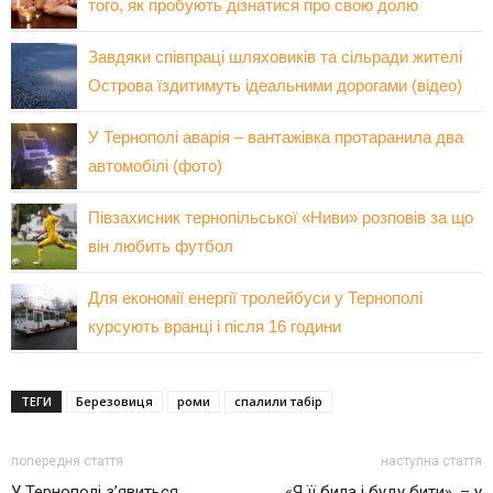
того, як пробують дізнатися про свою долю
Завдяки співпраці шляховиків та сільради жителі
Острова їздитимуть ідеальними дорогами (відео)
У Тернополі аварія – вантажівка протаранила два
автомобілі (фото)
Півзахисник тернопільської «Ниви» розповів за що
він любить футбол
Для економії енергії тролейбуси у Тернополі
курсують вранці і після 16 години
ТЕГИ
Березовиця
роми
спалили табір
попередня стаття
наступна стаття
У Тернополі з’явиться
«Я її била і буду бити», – у