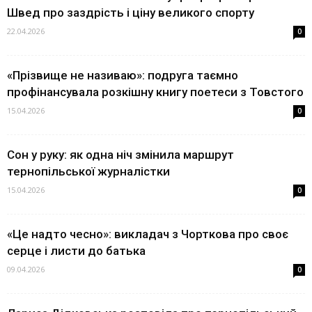
Швед про заздрість і ціну великого спорту
22.04.2026
0
«Прізвище не називаю»: подруга таємно
профінансувала розкішну книгу поетеси з Товстого
15.04.2026
0
Сон у руку: як одна ніч змінила маршрут
тернопільської журналістки
15.04.2026
0
«Це надто чесно»: викладач з Чорткова про своє
серце і листи до батька
09.04.2026
0