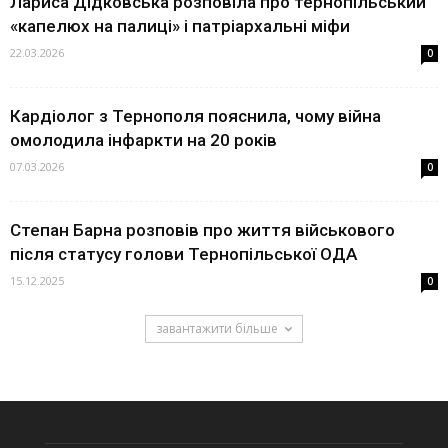
Лариса Дідковська розповіла про тернопільський
«капелюх на палиці» і патріархальні міфи
22.03.2026
0
Кардіолог з Тернополя пояснила, чому війна
омолодила інфаркти на 20 років
07.03.2026
0
Степан Барна розповів про життя військового
після статусу голови Тернопільської ОДА
15.12.2025
0
завантажити більше