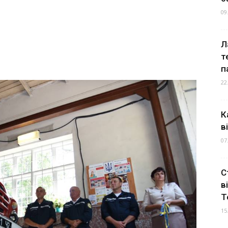
09
Л
т
п
22
К
в
07
С
в
Т
15