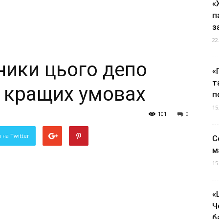
«
п
з
22
ники цього депо
«
т
у кращих умовах
п
15
101
0
 на Twitter
С
м
15
«
Ч
б