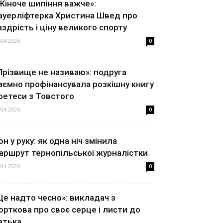
Жіноче шипіння важче»:
ауерліфтерка Христина Швед про
аздрість і ціну великого спорту
.04.2026
0
Прізвище не називаю»: подруга
аємно профінансувала розкішну книгу
оетеси з Товстого
.04.2026
0
он у руку: як одна ніч змінила
аршрут тернопільської журналістки
.04.2026
0
Це надто чесно»: викладач з
орткова про своє серце і листи до
атька