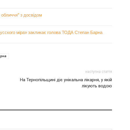
е обличчя” з досвідом
русского міра» закликає голова ТОДА Степан Барна
арна
наступна стаття
На Тернопільщині діє унікальна лікарня, у якій
лікують водою