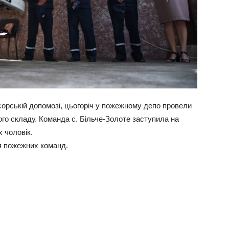
орській допомозі, цьогоріч у пожежному депо провели
го складу. Команда с. Більче-Золоте заступила на
х чоловік.
тя пожежних команд.