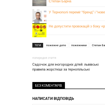
Степан Барна
У Тернополі переміг “бренд” і “нов
Не допустити провокацій з боку «
ТЕГИ
пожежне депо
пожежники
Степан Б
попередня стаття
Садочок для іногородніх дітей: львівські
правила жорсткіші за тернопільські
БЕЗ КОМЕНТАРІВ
НАПИСАТИ ВІДПОВІДЬ