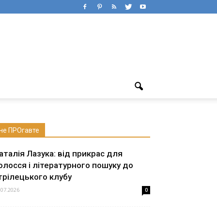
не ПРОгавте
аталія Лазука: від прикрас для
олосся і літературного пошуку до
трілецького клубу
.07.2026
0