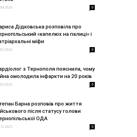
.04.2026
0
ариса Дідковська розповіла про
ернопільський «капелюх на палиці» і
атріархальні міфи
.03.2026
0
ардіолог з Тернополя пояснила, чому
ійна омолодила інфаркти на 20 років
.03.2026
0
тепан Барна розповів про життя
ійськового після статусу голови
ернопільської ОДА
.12.2025
0