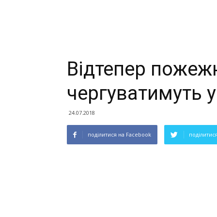
Відтепер пожеж
чергуватимуть 
24.07.2018
поділитися на Facebook
поділитися