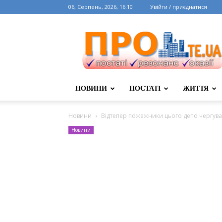
06, Серпень, 2026, 16:10
Увійти / приєднатися
НОВИНИ
ПОСТАТІ
ЖИТТЯ
Новини
Відтепер пожежники цього депо чергува
Новини