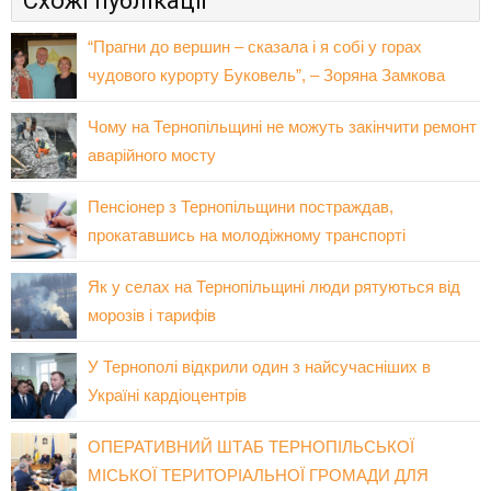
Схожі публікації
“Прагни до вершин – сказала і я собі у горах
чудового курорту Буковель”, – Зоряна Замкова
Чому на Тернопільщині не можуть закінчити ремонт
аварійного мосту
Пенсіонер з Тернопільщини постраждав,
прокатавшись на молодіжному транспорті
Як у селах на Тернопільщині люди рятуються від
морозів і тарифів
У Тернополі відкрили один з найсучасніших в
Україні кардіоцентрів
ОПЕРАТИВНИЙ ШТАБ ТЕРНОПІЛЬСЬКОЇ
МІСЬКОЇ ТЕРИТОРІАЛЬНОЇ ГРОМАДИ ДЛЯ