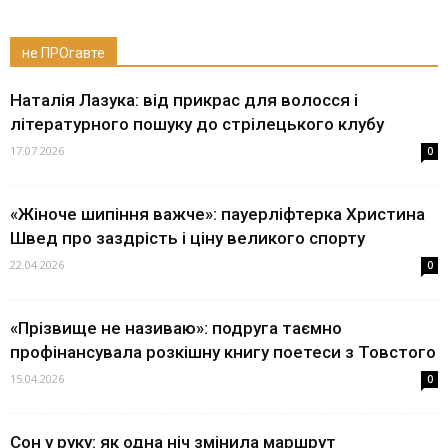
не ПРОгавте
Наталія Лазука: від прикрас для волосся і
літературного пошуку до стрілецького клубу
17.07.2026
0
«Жіноче шипіння важче»: пауерліфтерка Христина
Швед про заздрість і ціну великого спорту
22.04.2026
0
«Прізвище не називаю»: подруга таємно
профінансувала розкішну книгу поетеси з Товстого
15.04.2026
0
Сон у руку: як одна ніч змінила маршрут