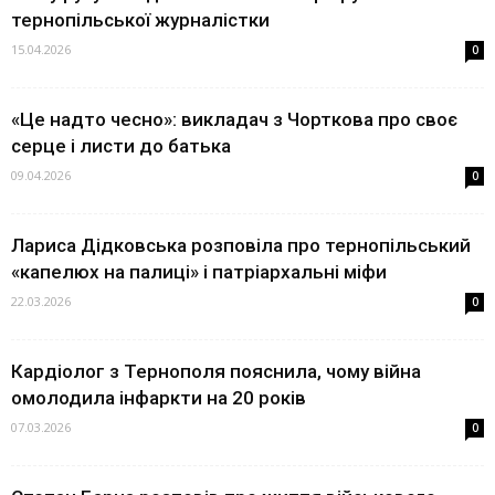
тернопільської журналістки
15.04.2026
0
«Це надто чесно»: викладач з Чорткова про своє
серце і листи до батька
09.04.2026
0
Лариса Дідковська розповіла про тернопільський
«капелюх на палиці» і патріархальні міфи
22.03.2026
0
Кардіолог з Тернополя пояснила, чому війна
омолодила інфаркти на 20 років
07.03.2026
0