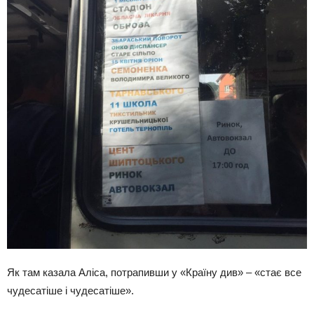
Як там казала Аліса, потрапивши у «Країну див» – «стає все
чудесатіше і чудесатіше».