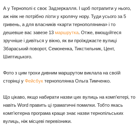
А у Тернополі є своє Задзеркалля. І щоб потрапити у нього,
аж ніяк не потрібно лізти у кролячу нору. Туди усього за 5
гривень, а для власників «карти тернополянина» і то
дешевше вас завезе 13
маршрутка
. Отже, вмощуйтеся
зручніше і дивіться у вікно, як ви проїжджаєте вулиці
Збараський поворот, Семоненка, Тикстильник, Цент,
Шиптицького.
Фото з цим трохи дивним маршрутом виклала на своїй
сторінці у
Фейсбук
тернополянка Ольга Тимченко.
Що цікаво, якщо набирати назви цих вулиць на комп’ютері, то
навіть Word править ці граматичні помилки. Тобто якась
комп’ютерна програма краще знає назви тернопільських
вулиць, ніж місцеві перевізники.