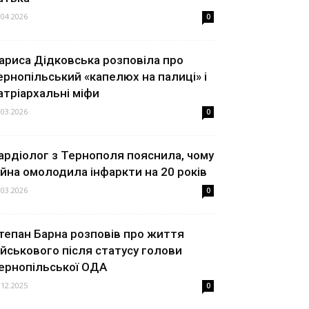
.04.2026
0
ариса Дідковська розповіла про
ернопільський «капелюх на палиці» і
атріархальні міфи
.03.2026
0
ардіолог з Тернополя пояснила, чому
ійна омолодила інфаркти на 20 років
.03.2026
0
тепан Барна розповів про життя
ійськового після статусу голови
ернопільської ОДА
.12.2025
0