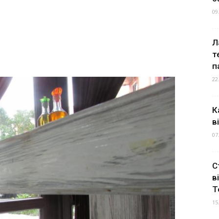
09
Л
т
п
22
К
в
07
С
в
Т
15