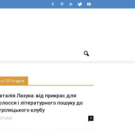
не ПРОгавте
аталія Лазука: від прикрас для
олосся і літературного пошуку до
трілецького клубу
.07.2026
0