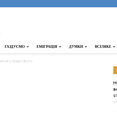
ГАЗДУЄМО
ЕМІГРАЦІЯ
ДУМКИ
ВСІЛЯКЕ
ісце у піцерії (фото)
Н
в
с
17