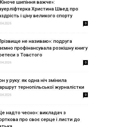
Жіноче шипіння важче»:
ауерліфтерка Христина Швед про
аздрість і ціну великого спорту
.04.2026
0
Прізвище не називаю»: подруга
аємно профінансувала розкішну книгу
оетеси з Товстого
.04.2026
0
он у руку: як одна ніч змінила
аршрут тернопільської журналістки
.04.2026
0
Це надто чесно»: викладач з
орткова про своє серце і листи до
атька