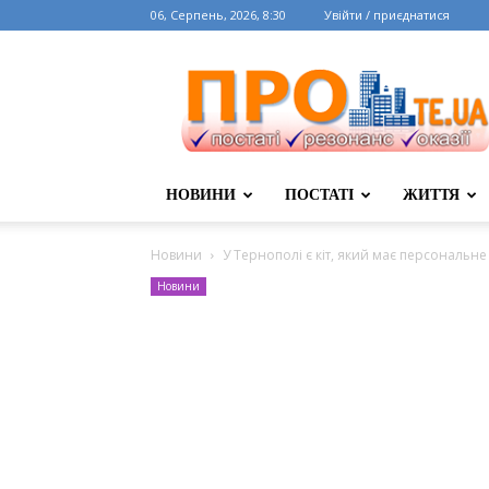
06, Серпень, 2026, 8:30
Увійти / приєднатися
НОВИНИ
ПОСТАТІ
ЖИТТЯ
Новини
У Тернополі є кіт, який має персональне м
Новини