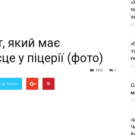
«
п
з
22
т, який має
«
т
е у піцерії (фото)
п
15
1513
0
 на Twitter
С
м
15
«
Ч
б