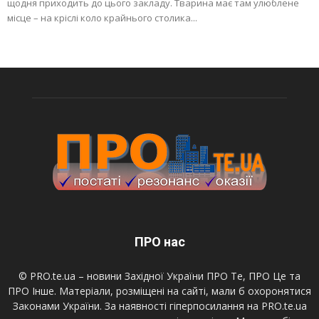
щодня приходить до цього закладу. Тварина має там улюблене
місце – на кріслі коло крайнього столика...
ПРО нас
© PRO.te.ua – новини Західної України ПРО Те, ПРО Це та
ПРО Інше. Матеріали, розміщені на сайті, мали б охоронятися
Законами України. За наявності гіперпосилання на PRO.te.ua