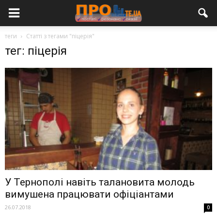
теги
Статті з тегами "піцерія"
тег: піцерія
У Тернополі навіть талановита молодь
вимушена працювати офіціантами
26.07.2018
0