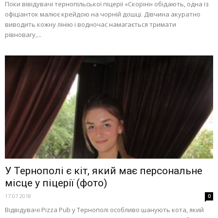
Поки вівідувачі тернопільської піцерії «Скоріні» обідають, одна із
офіціанток малює крейдою на чорній дошці. Дівчина акуратно
виводить кожну лінію і водночас намагається тримати
рівновагу,...
У Тернополі є кіт, який має персональне
місце у піцерії (фото)
17.07.2018
0
Відвідувачі Pizza Pub у Тернополі особливо шанують кота, який