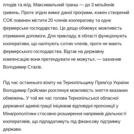
плодів та ягід. Максимальний транш — до 3 мільйонів
гривень. Проте згідно вимог даної програми, кожен створений
СОК повинен містити 20 членів кооперативу та одне
фермерське господарство. Це дещо обмежує можливість
отримання допомоги. Для прикладу, в області функціонують
кооперативи, що налічують сотню членів, проте не мають
фермерського господарства. Відтак на державну
компенсацію вони претендувати не можуть», — зазначив
Володимир Стахів.
Під час останнього візиту на Тернопільщину Прем’єр України
Володимир Гройсман розглянув можливість зняття вказаних
обмежень. У той же час голова Тернопільської обласної
державної адміністрації ініціював відповідні пропозиції у
Мінагрополітики стосовно розширення напрямків діяльності
кооперативів, що підпадатимуть під фінансову підтримку
держави.