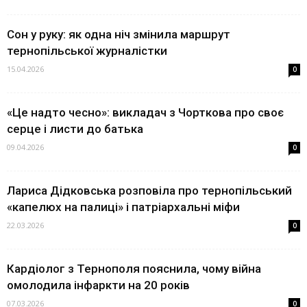
Сон у руку: як одна ніч змінила маршрут
тернопільської журналістки
15.04.2026
0
«Це надто чесно»: викладач з Чорткова про своє
серце і листи до батька
09.04.2026
0
Лариса Дідковська розповіла про тернопільський
«капелюх на палиці» і патріархальні міфи
22.03.2026
0
Кардіолог з Тернополя пояснила, чому війна
омолодила інфаркти на 20 років
07.03.2026
0