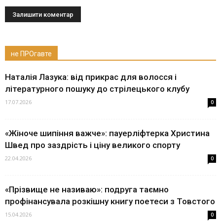
не ПРОгавте
Наталія Лазука: від прикрас для волосся і
літературного пошуку до стрілецького клубу
17.07.2026
0
«Жіноче шипіння важче»: пауерліфтерка Христина
Швед про заздрість і ціну великого спорту
22.04.2026
0
«Прізвище не називаю»: подруга таємно
профінансувала розкішну книгу поетеси з Товстого
15.04.2026
0