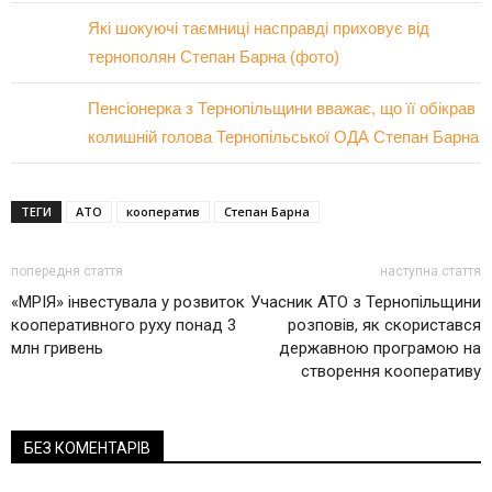
Які шокуючі таємниці насправді приховує від
тернополян Степан Барна (фото)
Пенсіонерка з Тернопільщини вважає, що її обікрав
колишній голова Тернопільської ОДА Степан Барна
ТЕГИ
АТО
кооператив
Степан Барна
попередня стаття
наступна стаття
«МРІЯ» інвестувала у розвиток
Учасник АТО з Тернопільщини
кооперативного руху понад 3
розповів, як скористався
млн гривень
державною програмою на
створення кооперативу
БЕЗ КОМЕНТАРІВ