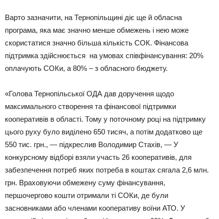
Варто зазначити, на Тернопільщині діє ще й обласна
програма, яка має значно менше обмежень і нею може
скористатися значно більша кількість СОК. Фінансова
підтримка здійснюється на умовах співфінансування: 20%
оплачують СОКи, а 80% – з обласного бюджету.
«Голова Тернопільської ОДА дав доручення щодо
максимального створення та фінансової підтримки
кооперативів в області. Тому у поточному році на підтримку
цього руху було виділено 650 тисяч, а потім додатково ще
550 тис. грн., — підкреслив Володимир Стахів, — У
конкурсному відборі взяли участь 26 кооперативів, для
забезпечення потреб яких потреба в коштах сягала 2,6 млн.
грн. Враховуючи обмежену суму фінансування,
першочергово кошти отримали ті СОКи, де були
засновниками або членами кооперативу воїни АТО. У