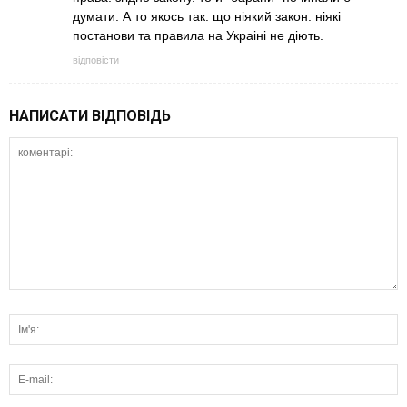
думати. А то якось так. що нiякий закон. нiякi
постанови та правила на Украiнi не дiють.
відповісти
НАПИСАТИ ВІДПОВІДЬ