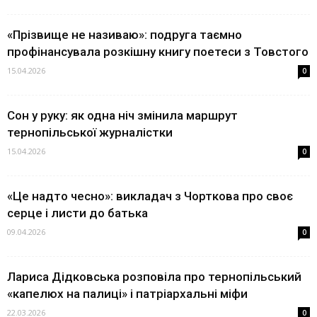
«Прізвище не називаю»: подруга таємно
профінансувала розкішну книгу поетеси з Товстого
15.04.2026
0
Сон у руку: як одна ніч змінила маршрут
тернопільської журналістки
15.04.2026
0
«Це надто чесно»: викладач з Чорткова про своє
серце і листи до батька
09.04.2026
0
Лариса Дідковська розповіла про тернопільський
«капелюх на палиці» і патріархальні міфи
22.03.2026
0