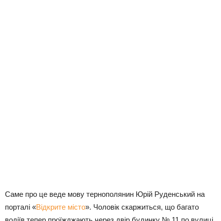
Саме про це веде мову тернополянин Юрій Руденський на
порталі «
Відкрите місто
». Чоловік скаржиться, що багато
водіїв тепер проїжджають через двір будинку № 11 по вулиці