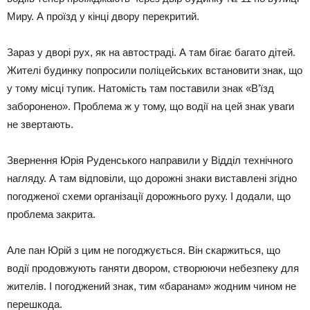
Миру. А проїзд у кінці двору перекритий.
Зараз у дворі рух, як на автостраді. А там бігає багато дітей.
Жителі будинку попросили поліцейських встановити знак, що
у тому місці тупик. Натомість там поставили знак «В’їзд
заборонено». Проблема ж у тому, що водії на цей знак уваги
не звертають.
Звернення Юрія Руденського направили у Відділ технічного
нагляду. А там відповіли, що дорожні знаки виставлені згідно
погодженої схеми організації дорожнього руху. І додали, що
проблема закрита.
Але пан Юрій з цим не погоджується. Він скаржиться, що
водії продовжують ганяти двором, створюючи небезпеку для
жителів. І погоджений знак, тим «баранам» жодним чином не
перешкода.