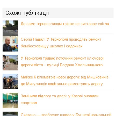
Схожі публікації
Де саме тернополянам трішки не вистачає світла
Сергій Надал: У Тернополі проводять ремонт
бомбосховищ у школах і садочках
У Тернополі триває поточний ремонт ключової
дороги міста – вулиці Богдана Хмельницького
Майже 6 кілометрів нової дороги: від Мишковичів
до Микулинців капітально ремонтують дорогу
Замінили підлогу та двері: у Козові оновили
спортзал
Сказано — зроблено: школа у Буцневі навчальний