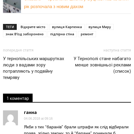
рік розпочала з новим дахом
ТЕГИ
Відкрите місто
вулиця Карпенка
вулиця Миру
знак В’їзд заборонено
підпірна стіна
ремонт
попередня стаття
наступна стаття
У тернопільських маршрутках
У Тернополі стане набагато
люди з вадами зору
менше зовнішньої реклами
потрапляють у подвійну
(список)
темряву
1 коментар
ганна
04.06.2018 at 09:16
Якби з тих “баранiв” брали штрафи як слiд вiдбирали
права. згiдно закону. то й “барани” починали б