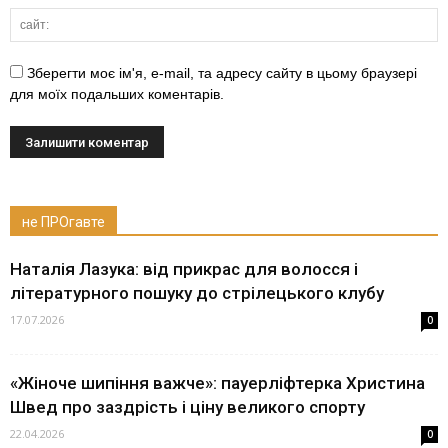
Зберегти моє ім'я, e-mail, та адресу сайту в цьому браузері
для моїх подальших коментарів.
не ПРОгавте
Наталія Лазука: від прикрас для волосся і
літературного пошуку до стрілецького клубу
17.07.2026
0
«Жіноче шипіння важче»: пауерліфтерка Христина
Швед про заздрість і ціну великого спорту
22.04.2026
0