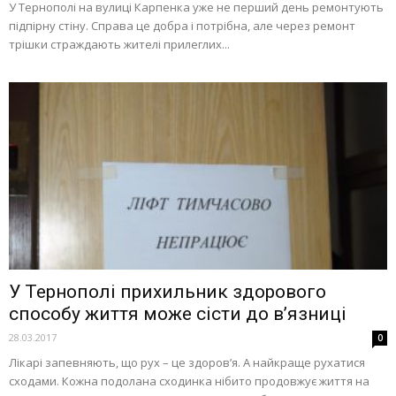
У Тернополі на вулиці Карпенка уже не перший день ремонтують
підпірну стіну. Справа це добра і потрібна, але через ремонт
трішки страждають жителі прилеглих...
У Тернополі прихильник здорового
способу життя може сісти до в’язниці
28.03.2017
0
Лікарі запевняють, що рух – це здоров’я. А найкраще рухатися
сходами. Кожна подолана сходинка нібито продовжує життя на