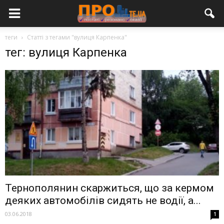
теги
Статті з тегами "вулиця Карпенка"
тег: вулиця Карпенка
Тернополянин скаржиться, що за кермом
деяких автомобілів сидять не водії, а...
03.06.2018
1