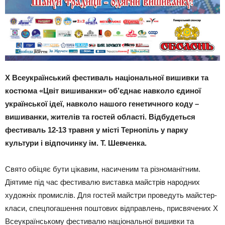
Х Всеукраїнський фестиваль національної вишивки та
костюма «Цвіт вишиванки» об’єднає навколо єдиної
української ідеї, навколо нашого генетичного коду –
вишиванки, жителів та гостей області. Відбудеться
фестиваль 12-13 травня у місті Тернопіль у парку
культури і відпочинку ім. Т. Шевченка.
Свято обіцяє бути цікавим, насиченим та різноманітним.
Діятиме під час фестивалю виставка майстрів народних
художніх промислів. Для гостей майстри проведуть майстер-
класи, спецпогашення поштових відправлень, присвячених Х
Всеукраїнському фестивалю національної вишивки та