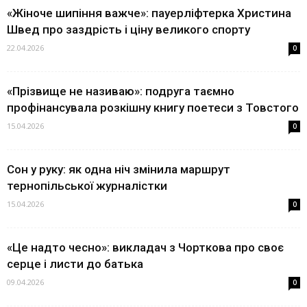
«Жіноче шипіння важче»: пауерліфтерка Христина
Швед про заздрість і ціну великого спорту
22.04.2026
0
«Прізвище не називаю»: подруга таємно
профінансувала розкішну книгу поетеси з Товстого
15.04.2026
0
Сон у руку: як одна ніч змінила маршрут
тернопільської журналістки
15.04.2026
0
«Це надто чесно»: викладач з Чорткова про своє
серце і листи до батька
09.04.2026
0