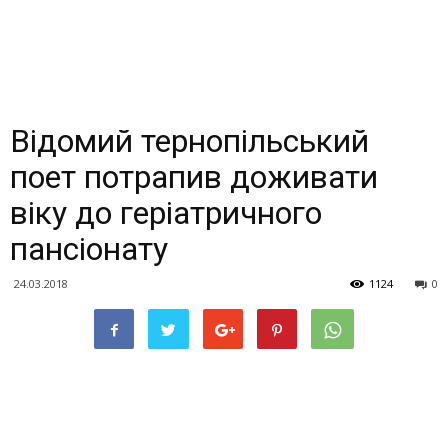
Відомий тернопільський
поет потрапив доживати
віку до геріатричного
пансіонату
24.03.2018
1124
0