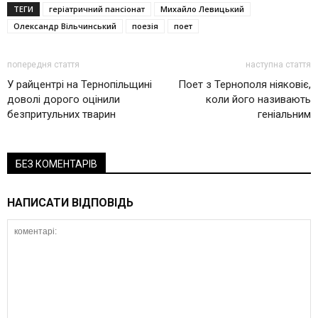
ТЕГИ
геріатричний пансіонат
Михайло Левицький
Олександр Вільчинський
поезія
поет
попередня стаття
наступна стаття
У райцентрі на Тернопільщині
Поет з Тернополя ніяковіє,
доволі дорого оцінили
коли його називають
безпритульних тварин
геніальним
БЕЗ КОМЕНТАРІВ
НАПИСАТИ ВІДПОВІДЬ