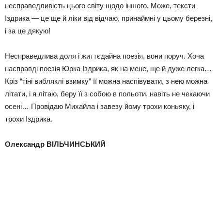
несправедливість цього світу щодо іншого. Може, тексти
Іздрика — це ще й ліки від відчаю, принаймні у цьому березні,
і за це дякую!
Несправедлива доля і життєдайна поезія, вони поруч. Хоча
насправді поезія Юрка Іздрика, як на мене, ще й дуже легка…
Кріз “тіні вибляклі взимку” її можна наспівувати, з нею можна
літати, і я літаю, беру її з собою в польоти, навіть не чекаючи
осені… Провідаю Михайла і завезу йому трохи коньяку, і
трохи Іздрика.
Олександр ВІЛЬЧИНСЬКИЙ