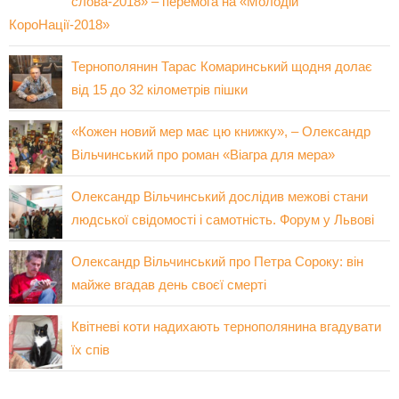
слова-2018» – перемога на «Молодій
КороНації-2018»
Тернополянин Тарас Комаринський щодня долає
від 15 до 32 кілометрів пішки
«Кожен новий мер має цю книжку», – Олександр
Вільчинський про роман «Віагра для мера»
Олександр Вільчинський дослідив межові стани
людської свідомості і самотність. Форум у Львові
Олександр Вільчинський про Петра Сороку: він
майже вгадав день своєї смерті
Квітневі коти надихають тернополянина вгадувати
їх спів