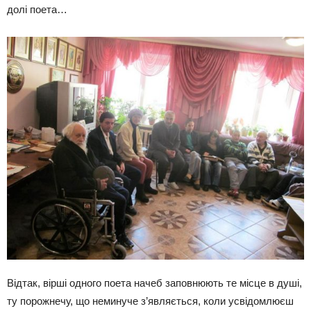
долі поета…
Відтак, вірші одного поета начеб заповнюють те місце в душі,
ту порожнечу, що неминуче з’являється, коли усвідомлюєш