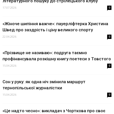
літературного пошуку до стрілецького клубу
17.07.2026
0
«Жіноче шипіння важче»: пауерліфтерка Христина
Швед про заздрість і ціну великого спорту
22.04.2026
0
«Прізвище не називаю»: подруга таємно
профінансувала розкішну книгу поетеси з Товстого
15.04.2026
0
Сон у руку: як одна ніч змінила маршрут
тернопільської журналістки
15.04.2026
0
«Це надто чесно»: викладач з Чорткова про своє