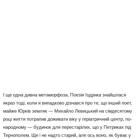
І ще одна дивна метаморфоза. Поезія Іздрика знайшлася
якраз тоді, коли я випадково дізнався про те, що інший поет,
майже Юрків земляк — Михайло Левицький на сімдесятому
році життя потрапив доживати віку у геріатричний центр, по-
народному — будинок для перестарілих, що у Петриках під
Тернополем. Ще і не надто старий, але ось воно, як буває у