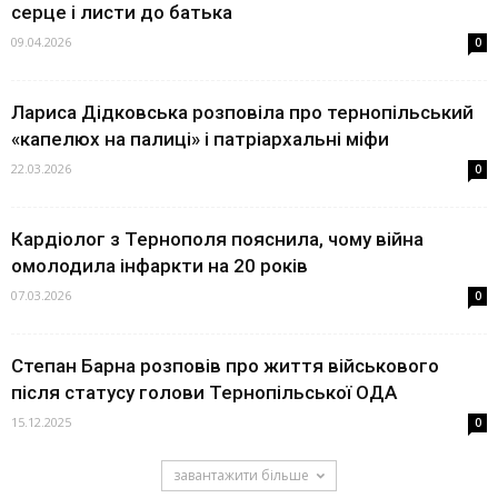
серце і листи до батька
09.04.2026
0
Лариса Дідковська розповіла про тернопільський
«капелюх на палиці» і патріархальні міфи
22.03.2026
0
Кардіолог з Тернополя пояснила, чому війна
омолодила інфаркти на 20 років
07.03.2026
0
Степан Барна розповів про життя військового
після статусу голови Тернопільської ОДА
15.12.2025
0
завантажити більше