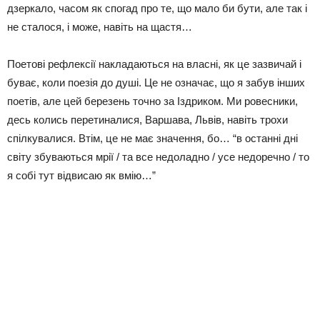
дзеркало, часом як спогад про те, що мало би бути, але так і
не сталося, і може, навіть на щастя…
Поетові рефлексії накладаються на власні, як це зазвичай і
буває, коли поезія до душі. Це не означає, що я забув інших
поетів, але цей березень точно за Іздриком. Ми ровесники,
десь колись перетиналися, Варшава, Львів, навіть трохи
спілкувалися. Втім, це не має значення, бо… “в останні дні
світу збуваються мрії / та все недоладно / усе недоречно / то
я собі тут відвисаю як вмію…”