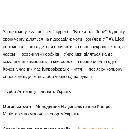
За перемогу змагаються 2 курені – “Вовки” та “Леви”. Курені у
свою чергу діляться на підрозділи: чоти і рої (як в УПА). Щоб
перемогти — доведеться проявити всі свої найкращі якості, а
часом — розвинути необхідні. Учасники діляться на дві
команди, що змагаються між собою за прапори одна одної.
Кожен учасник має імпровізоване життя — пов’язку кольору
своєї команди (жовта або червона) на рукаві.
“Гурби-Антонівці” єднають Україну!
Організатори
– Молодіжний Націоналістичний Конгрес,
Міністерство молоді та спорту України.
Деталі про гру та анкета на сайті
—
http://gurby.org.ua/