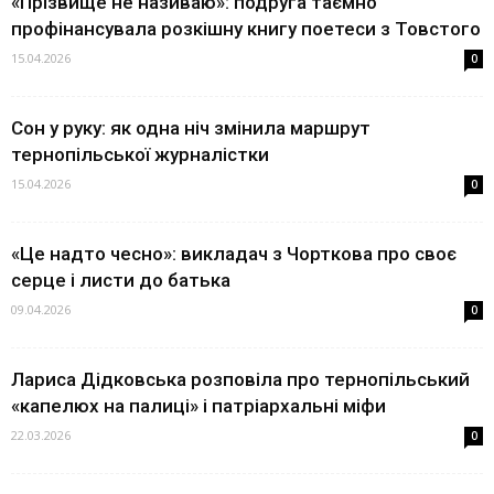
«Прізвище не називаю»: подруга таємно
профінансувала розкішну книгу поетеси з Товстого
15.04.2026
0
Сон у руку: як одна ніч змінила маршрут
тернопільської журналістки
15.04.2026
0
«Це надто чесно»: викладач з Чорткова про своє
серце і листи до батька
09.04.2026
0
Лариса Дідковська розповіла про тернопільський
«капелюх на палиці» і патріархальні міфи
22.03.2026
0