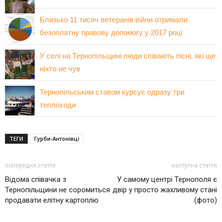
Близько 11 тисяч ветеранів війни отримали
безоплатну правову допомогу у 2017 році
У селі на Тернопільщині люди співають пісні, які ще
ніхто не чув
Тернопільським ставом курсує одразу три
теплоходи
ТЕГИ
Гурби-Антонівці
попередня стаття
наступна стаття
Відома співачка з
У самому центрі Тернополя є
Тернопільщини не соромиться
двір у просто жахливому стані
продавати елітну картоплю
(фото)