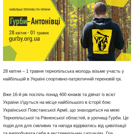
28 квітня – 1 травня тернопільська молодь візьме участь у
найбільшій в Україні спортивно-патріотичній тереновій грі.
Вже 16-й рік поспіль понад 400 юнаків та дівчат із всієї
України з’їдуться на місце найбільшого в історії бою
Української Повстанської Армії, що знаходиться на межі
Тернопільської та Рівненської областей, в урочищі Гурби. Це
подія для для сміливих та нагода відірватись від цивілізації
та випробувати себе в екстремальних ситуаціях. Гра