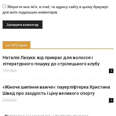
Зберегти моє ім'я, e-mail, та адресу сайту в цьому браузері
для моїх подальших коментарів.
не ПРОгавте
Наталія Лазука: від прикрас для волосся і
літературного пошуку до стрілецького клубу
17.07.2026
0
«Жіноче шипіння важче»: пауерліфтерка Христина
Швед про заздрість і ціну великого спорту
22.04.2026
0