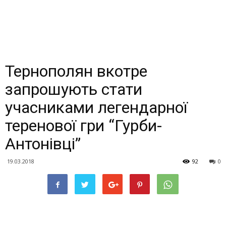
Тернополян вкотре
запрошують стати
учасниками легендарної
теренової гри “Гурби-
Антонівці”
19.03.2018
92
0