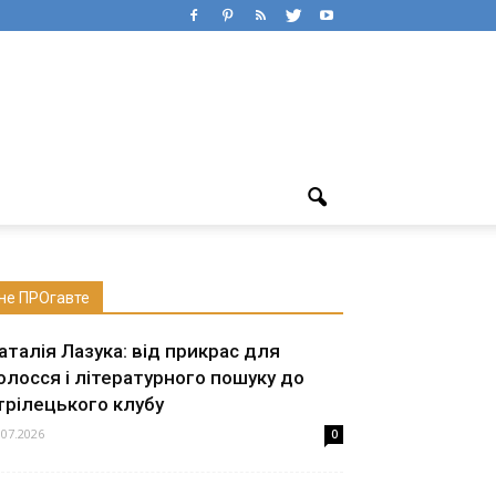
не ПРОгавте
аталія Лазука: від прикрас для
олосся і літературного пошуку до
трілецького клубу
.07.2026
0