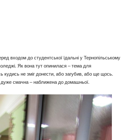
еред входом до студентської їдальні у Тернопільському
оледжі. Як вона тут опинилася – тема для
сь кудись не зміг донести, або загубив, або ще щось.
жа дуже смачна – наближена до домашньої.