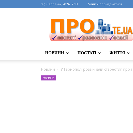
07, Серпень, 2026, 7:13
Увійти / приєднатися
НОВИНИ
ПОСТАТІ
ЖИТТЯ
Новини
У Тернополі розвінчали стереотип про г
Новини