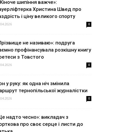
Жіноче шипіння важче»:
ауерліфтерка Христина Швед про
аздрість і ціну великого спорту
.04.2026
0
Прізвище не називаю»: подруга
аємно профінансувала розкішну книгу
оетеси з Товстого
.04.2026
0
он у руку: як одна ніч змінила
аршрут тернопільської журналістки
.04.2026
0
Це надто чесно»: викладач з
орткова про своє серце і листи до
атька