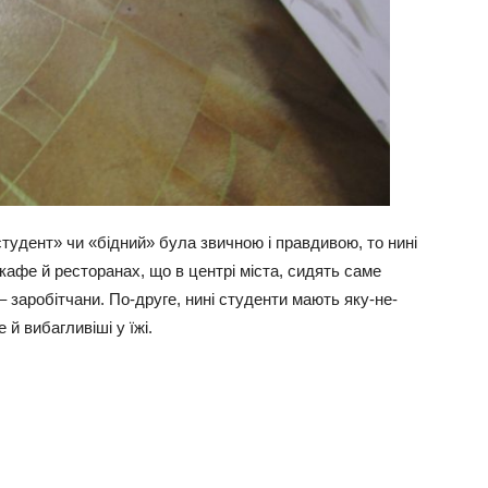
тудент» чи «бідний» була звичною і правдивою, то нині
 кафе й ресторанах, що в центрі міста, сидять саме
– заробітчани. По-друге, нині студенти мають яку-не-
 й вибагливіші у їжі.