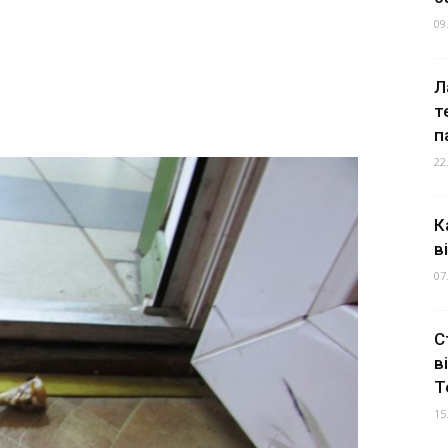
09
Л
т
п
22
К
в
07
С
в
Т
15