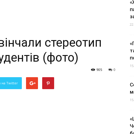
«
п
з
22
вінчали стереотип
«
т
удентів (фото)
п
15
905
0
 на Twitter
С
м
15
«
Ч
б