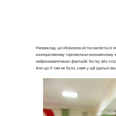
Наприклад, ця обгризена кістка валяється п
кооперативному торговельно-економічному к
найрізноманітніших фантазій. Кістку або хто
Але що б там не було, саме у цій їдальні ї