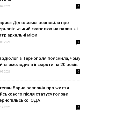
.04.2026
0
ариса Дідковська розповіла про
ернопільський «капелюх на палиці» і
атріархальні міфи
.03.2026
0
ардіолог з Тернополя пояснила, чому
ійна омолодила інфаркти на 20 років
.03.2026
0
тепан Барна розповів про життя
ійськового після статусу голови
ернопільської ОДА
.12.2025
0