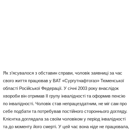
Як з’ясувалося з обставин справи, чоловік заявниці за час
свого життя працював у ВАТ «Сургутнафтогаз» Тюменської
області Російської Федерації. У січні 2003 року внаслідок
хвороби він отримав ІІ групу інвалідності та оформив пенсію
по інвалідності. Чоловік став непрацездатним, не міг сам про
себе подбати та потребував постійного стороннього догляду.
Клієнтка доглядала за своїм чоловіком у період інвалідності
та до моменту його смерті. У цей час вона ніде не працювала,