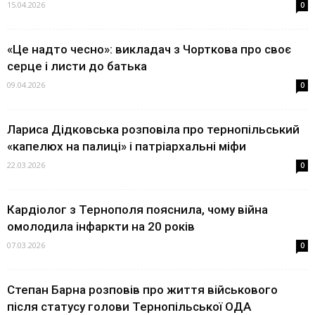
15.04.2026
0
«Це надто чесно»: викладач з Чорткова про своє
серце і листи до батька
09.04.2026
0
Лариса Дідковська розповіла про тернопільський
«капелюх на палиці» і патріархальні міфи
22.03.2026
0
Кардіолог з Тернополя пояснила, чому війна
омолодила інфаркти на 20 років
07.03.2026
0
Степан Барна розповів про життя військового
після статусу голови Тернопільської ОДА