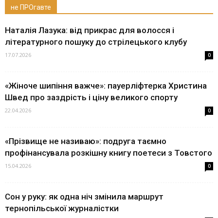
не ПРОгавте
Наталія Лазука: від прикрас для волосся і
літературного пошуку до стрілецького клубу
17.07.2026
0
«Жіноче шипіння важче»: пауерліфтерка Христина
Швед про заздрість і ціну великого спорту
22.04.2026
0
«Прізвище не називаю»: подруга таємно
профінансувала розкішну книгу поетеси з Товстого
15.04.2026
0
Сон у руку: як одна ніч змінила маршрут
тернопільської журналістки