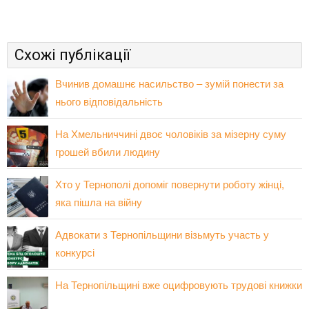
Схожі публікації
Вчинив домашнє насильство – зумій понести за
нього відповідальність
На Хмельниччині двоє чоловіків за мізерну суму
грошей вбили людину
Хто у Тернополі допоміг повернути роботу жінці,
яка пішла на війну
Адвокати з Тернопільщини візьмуть участь у
конкурсі
На Тернопільщині вже оцифровують трудові книжки