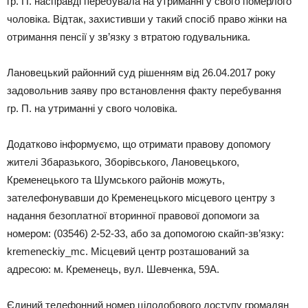
гр. П. насправді перебувала на утриманні у свого померлого
чоловіка. Відтак, захистивши у такий спосіб право жінки на
отримання пенсії у зв’язку з втратою годувальника.
Лановецький районний суд рішенням від 26.04.2017 року
задовольнив заяву про встановлення факту перебування
гр. П. на утриманні у свого чоловіка.
Додатково інформуємо, що отримати правову допомогу
жителі Збаразького, Зборівського, Лановецького,
Кременецького та Шумського районів можуть,
зателефонувавши до Кременецького місцевого центру з
надання безоплатної вторинної правової допомоги за
номером: (03546) 2-52-33, або за допомогою скайп-зв’язку:
kremeneckiy_mc. Місцевий центр розташований за
адресою: м. Кременець, вул. Шевченка, 59А.
Єдиний телефонний номер цілодобового доступу громадян