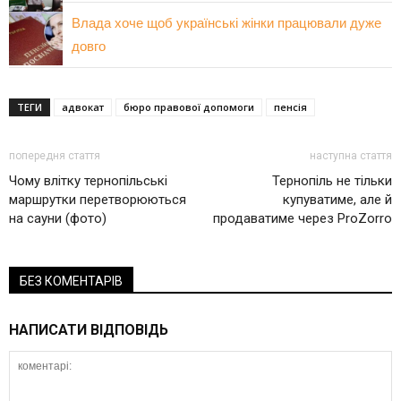
Влада хоче щоб українські жінки працювали дуже
довго
ТЕГИ
адвокат
бюро правової допомоги
пенсія
попередня стаття
наступна стаття
Чому влітку тернопільські
Тернопіль не тільки
маршрутки перетворюються
купуватиме, але й
на сауни (фото)
продаватиме через ProZorro
БЕЗ КОМЕНТАРІВ
НАПИСАТИ ВІДПОВІДЬ