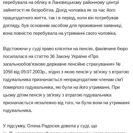
перебувала на обліку в Лановецькому районному центрі
зайнятості як безробітна. Дохід чоловіка як за час його
працездатного життя, так і в період, коли він потребував
догляду, був основним засобом для проживання заявниці,
вона повністю перебувала на утриманні свого чоловіка.
Відстоюючи у суді право клієнтки на пенсію, фахівчиня бюро
посилалася на статтю 36 Закону України «Про
загальнообов’язкове державне пенсійне страхування» №
1058 від 09.07.2003р., згідно з якою пенсія у зв’язку з втратою
годувальника призначається непрацездатним членам сім’ї
померлого годувальника, які були на його утриманні. При
цьому дітям пенсія у зв’язку з втратою годувальника
призначається незалежно від того, чи були вони на утриманні
годувальника.
У підсумку, Олена Радосюк довела у суді, що