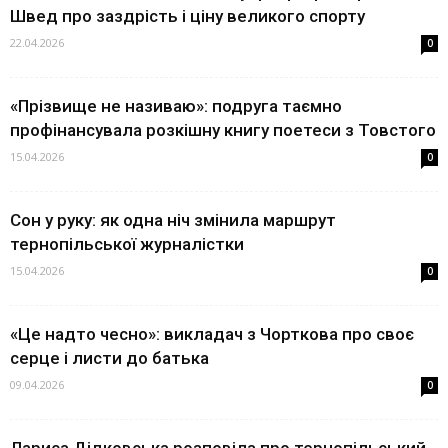
Швед про заздрість і ціну великого спорту
22.04.2026
0
«Прізвище не називаю»: подруга таємно
профінансувала розкішну книгу поетеси з Товстого
15.04.2026
0
Сон у руку: як одна ніч змінила маршрут
тернопільської журналістки
15.04.2026
0
«Це надто чесно»: викладач з Чорткова про своє
серце і листи до батька
09.04.2026
0