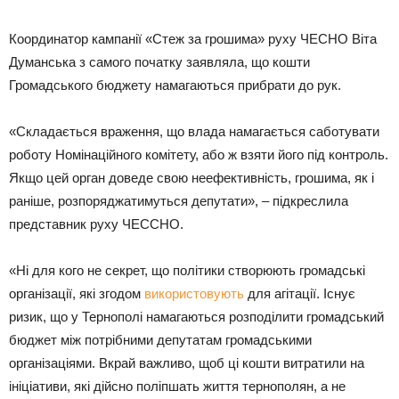
Координатор кампанії «Стеж за грошима» руху ЧЕСНО Віта
Думанська з самого початку заявляла, що кошти
Громадського бюджету намагаються прибрати до рук.
«Складається враження, що влада намагається саботувати
роботу Номінаційного комітету, або ж взяти його під контроль.
Якщо цей орган доведе свою неефективність, грошима, як і
раніше, розпоряджатимуться депутати», – підкреслила
представник руху ЧЕССНО.
«Ні для кого не секрет, що політики створюють громадські
організації, які згодом
використовують
для агітації. Існує
ризик, що у Тернополі намагаються розподілити громадський
бюджет між потрібними депутатам громадськими
організаціями. Вкрай важливо, щоб ці кошти витратили на
ініціативи, які дійсно поліпшать життя тернополян, а не