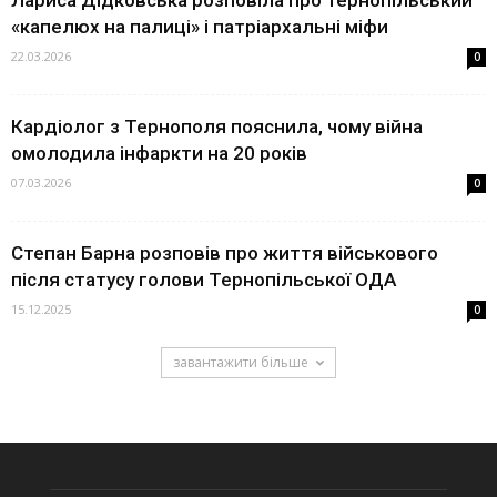
Лариса Дідковська розповіла про тернопільський
«капелюх на палиці» і патріархальні міфи
22.03.2026
0
Кардіолог з Тернополя пояснила, чому війна
омолодила інфаркти на 20 років
07.03.2026
0
Степан Барна розповів про життя військового
після статусу голови Тернопільської ОДА
15.12.2025
0
завантажити більше