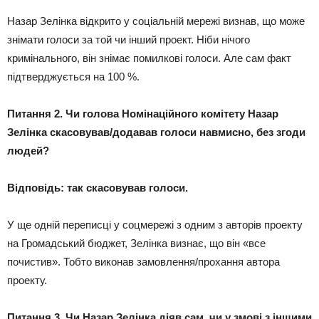
Назар Зелінка відкрито у соціальній мережі визнав, що може
знімати голоси за той чи інший проект. Ніби нічого
кримінального, він знімає помилкові голоси. Але сам факт
підтверджується на 100 %.
Питання 2. Чи голова Номінаційного комітету Назар
Зелінка скасовував/додавав голоси навмисно, без згоди
людей?
Відповідь: так скасовував голоси.
У ще одній переписці у соцмережі з одним з авторів проекту
на Громадський бюджет, Зелінка визнає, що він «все
почистив». Тобто виконав замовлення/прохання автора
проекту.
Питання 3. Чи Назар Зелінка діяв сам, чи у змові з іншими