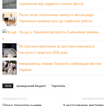
тернополян від падаючої плитки (фото)
Після літніх «політичних канікул» міська рада
Тернополя повернулася до серйозної роботи
На що у Тернополі витратять 5 мільйонів гривень
Як платило населення за житлово-комунальні
послуги в І кварталі 2026 року
Американець назвав Тернопіль найкращим містом
України
ТЕГИ
громадський бюджет
Тернопіль
попередня стаття
наступна стаття
Перед тернопільськими
9 несподіваних життєвих