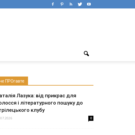
не ПРОгавте
аталія Лазука: від прикрас для
олосся і літературного пошуку до
трілецького клубу
.07.2026
0