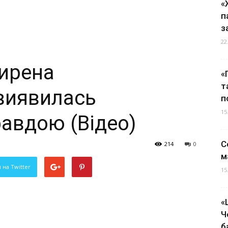
«
п
з
22
ирена
«
т
виявилась
п
15
авдою (Відео)
С
214
0
м
 на Twitter
15
«
Ч
б