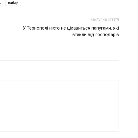
ь
хабар
наступна стаття
У Тернополі ніхто не цікавиться папугами, які
втекли від господарів