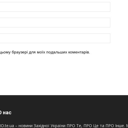
в цьому браузері для моїх подальших коментарів.
 нас
O.te.ua – новини Західної України ПРО Те, ПРО Це та ПРО Інше. М