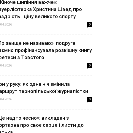
Жіноче шипіння важче»:
ауерліфтерка Христина Швед про
аздрість і ціну великого спорту
.04.2026
0
Прізвище не називаю»: подруга
аємно профінансувала розкішну книгу
оетеси з Товстого
.04.2026
0
он у руку: як одна ніч змінила
аршрут тернопільської журналістки
.04.2026
0
Це надто чесно»: викладач з
орткова про своє серце і листи до
атька