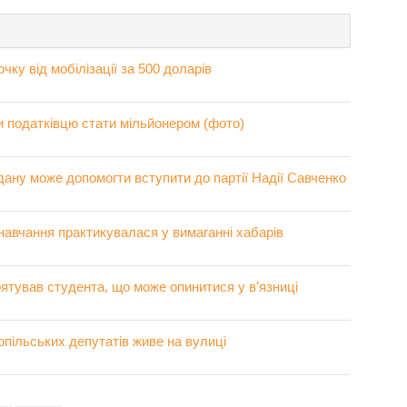
чку від мобілізації за 500 доларів
и податківцю стати мільйонером (фото)
дану може допомогти вступити до партії Надії Савченко
навчання практикувалася у вимаганні хабарів
рятував студента, що може опинитися у в’язниці
опільських депутатів живе на вулиці