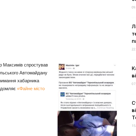
09
Л
т
п
22
ор Максимів спростував
К
пільського Автомайдану
в
тримання хабарника
07
відомляє
«Файне місто
С
в
Т
15