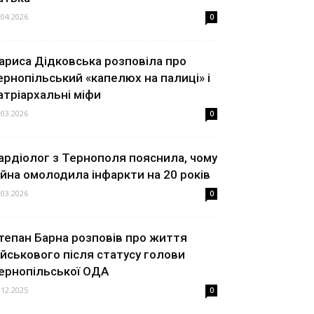
.04.2026
0
ариса Дідковська розповіла про
ернопільський «капелюх на палиці» і
атріархальні міфи
.03.2026
0
ардіолог з Тернополя пояснила, чому
ійна омолодила інфаркти на 20 років
.03.2026
0
тепан Барна розповів про життя
ійськового після статусу голови
ернопільської ОДА
.12.2025
0