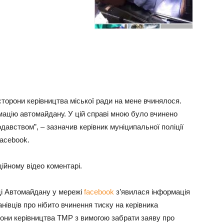
сторони керівництва міської ради на мене вчинялося.
цію автомайдану. У цій справі мною було вчинено
давством”, – зазначив керівник муніципальної поліції
facebook.
ційному відео коментарі.
ці Автомайдану у мережі
facebook
з’явилася інформація
івців про нібито вчинення тиску на керівника
орони керівництва ТМР з вимогою забрати заяву про