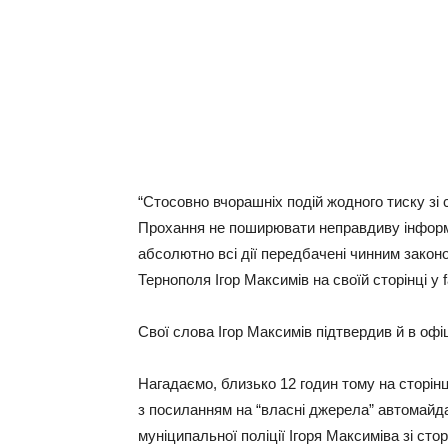
“Стосовно вчорашніх подій жодного тиску зі 
Прохання не поширювати неправдиву інформа
абсолютно всі дії передбачені чинним законо
Тернополя Ігор Максимів на своїй сторінці у 
Свої слова Ігор Максимів підтвердив й в офі
Нагадаємо, близько 12 годин тому на сторін
з посиланням на “власні джерела” автомайдан
муніципальної поліції Ігоря Максиміва зі ст