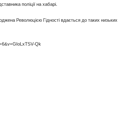
ставника поліції на хабарі.
роджена Революцією Гідності вдається до таких низьких
ue=6&v=GIoLxTSV-Qk