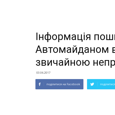
Інформація пош
Автомайданом 
звичайною непр
03.06.2017
поділитися на Facebook
поділитися