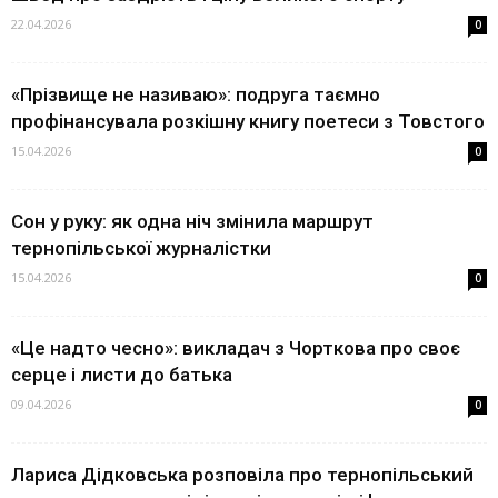
22.04.2026
0
«Прізвище не називаю»: подруга таємно
профінансувала розкішну книгу поетеси з Товстого
15.04.2026
0
Сон у руку: як одна ніч змінила маршрут
тернопільської журналістки
15.04.2026
0
«Це надто чесно»: викладач з Чорткова про своє
серце і листи до батька
09.04.2026
0
Лариса Дідковська розповіла про тернопільський