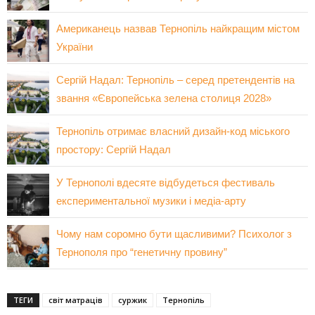
Американець назвав Тернопіль найкращим містом
України
Сергій Надал: Тернопіль – серед претендентів на
звання «Європейська зелена столиця 2028»
Тернопіль отримає власний дизайн-код міського
простору: Сергій Надал
У Тернополі вдесяте відбудеться фестиваль
експериментальної музики і медіа-арту
Чому нам соромно бути щасливими? Психолог з
Тернополя про “генетичну провину”
ТЕГИ
світ матраців
суржик
Тернопіль