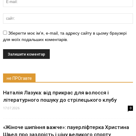
Зберегти моє ім'я, e-mail, та адресу сайту в цьому браузері
для моїх подальших коментарів.
не ПРОгавте
Наталія Лазука: від прикрас для волосся і
літературного пошуку до стрілецького клубу
17.07.2026
0
«Жіноче шипіння важче»: пауерліфтерка Христина
Швед про заздрість і ціну великого спорту