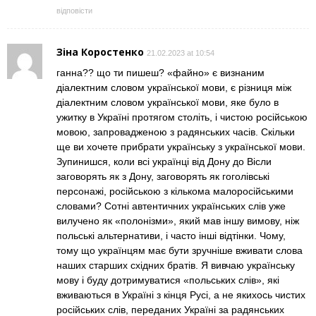
відповісти
Зіна Коростенко
21.02.2023 at 10:54
ганна?? що ти пишеш? «файно» є визнаним
діалектним словом української мови, є різниця між
діалектним словом української мови, яке було в
ужитку в Україні протягом століть, і чистою російською
мовою, запровадженою з радянських часів. Скільки
ще ви хочете прибрати українську з української мови.
Зупинишся, коли всі українці від Дону до Вісли
заговорять як з Дону, заговорять як гоголівські
персонажі, російською з кількома малоросійськими
словами? Сотні автентичних українських слів уже
вилучено як «полонізми», який мав іншу вимову, ніж
польські альтернативи, і часто інші відтінки. Чому,
тому що українцям має бути зручніше вживати слова
наших старших східних братів. Я вивчаю українську
мову і буду дотримуватися «польських слів», які
вживаються в Україні з кінця Русі, а не якихось чистих
російських слів, переданих Україні за радянських