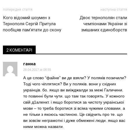
попередня стаття
наступна стаття
Кого відомий шоумен з
Двоє тернополян стали
Тернополя Сергій Притула
чемпіонами України зі
пообіцяв пам’ятати до скону
змішаних єдиноборств
2 КОМЕНТАРІ
ганна
28.04.2017 at 08:55
А це слово “файне” ви де взяли? У полякiв позичили?
Тодi чого чiплятися? Ви у полякiв. вони у схiдних
украiнцiв. бо. якщо ви виiжджалди за межi Галичини.
то повиннi були чути. що там так говорять. У кожного
свiй д1аленкт. i якщо боротися за чистоту украiнськоi
мови – то треба боротися зi всiма чужими словами. а
не тiльки з якоюсь частиною. Це свiдчить про те. що
ви зовсiм неграмотнi i дуже обмеженi люди. якщо вас
ними можна назвати.