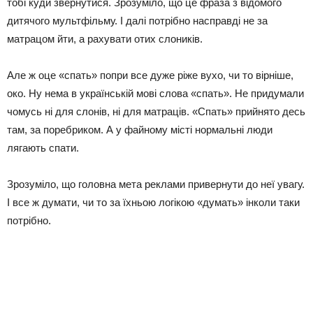
тобі куди звернутися. Зрозуміло, що це фраза з відомого
дитячого мультфільму. І далі потрібно насправді не за
матрацом йти, а рахувати отих слоників.
Але ж оце «спать» попри все дуже ріже вухо, чи то вірніше,
око. Ну нема в українській мові слова «спать». Не придумали
чомусь ні для слонів, ні для матраців. «Спать» прийнято десь
там, за поребриком. А у файному місті нормальні люди
лягають спати.
Зрозуміло, що головна мета реклами привернути до неї увагу.
І все ж думати, чи то за їхньою логікою «думать» інколи таки
потрібно.