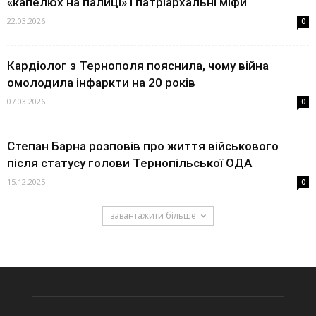
«капелюх на палиці» і патріархальні міфи
22.03.2026
0
Кардіолог з Тернополя пояснила, чому війна
омолодила інфаркти на 20 років
07.03.2026
0
Степан Барна розповів про життя військового
після статусу голови Тернопільської ОДА
15.12.2025
0
завантажити більше