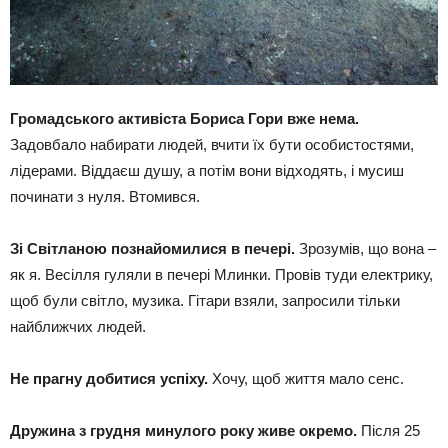
Громадського активіста Бориса Гори вже нема.
Задовбало набирати людей, вчити їх бути особистостями,
лідерами. Віддаєш душу, а потім вони відходять, і мусиш
починати з нуля. Втомився.
Зі Світланою познайомилися в печері.
Зрозумів, що вона –
як я. Весілля гуляли в печері Млинки. Провів туди електрику,
щоб були світло, музика. Гітари взяли, запросили тільки
найближчих людей.
Не прагну добитися успіху.
Хочу, щоб життя мало сенс.
Дружина з грудня минулого року живе окремо.
Після 25