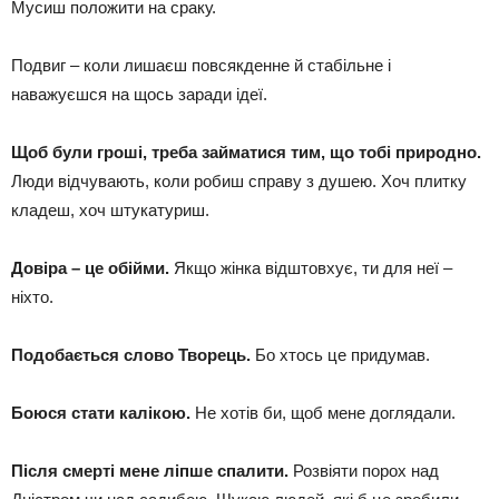
Мусиш положити на сраку.
Подвиг – коли лишаєш повсякденне й стабільне і
наважуєшся на щось заради ідеї.
Щоб були гроші, треба займатися тим, що тобі природно.
Люди відчувають, коли робиш справу з душею. Хоч плитку
кладеш, хоч штукатуриш.
Довіра – це обійми.
Якщо жінка відштовхує, ти для неї –
ніхто.
Подобається слово Творець.
Бо хтось це придумав.
Боюся стати калікою.
Не хотів би, щоб мене доглядали.
Після смерті мене ліпше спалити.
Розвіяти порох над