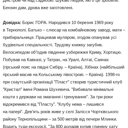
Дністром чи над садибою. Шукаю людей, які б це зробили.
Бензин дам, дрова вже заготовлені.
Довідка:
Борис ГОРА. Народився 10 березня 1969 року
в Тернополі. Батько – слюсар на комбайновому заводі, мати –
прибиральниця. Працював муляром, згодом опанував усі
будівельні спеціальності. Трудову книжку загубив.
Велосипедом об’їздив південне узбережжя Криму, Хортицю.
Побував на Кавказі, у Татрах, на Уралі, Алтаї, Саянах
(гірський пояс на півдні Сибіру. – Країна), Хібінах (найбільший
гірський масив на Кольському півострові. – Країна). 1998-го
при скаутській організації ”Пласт” створив туристичний клуб
”Кристал” імені Романа Шухевича. ”Вибивали мінімальні
кошти з держави на змагання і тренування”. За три роки
відокремився від ”Пласту”. ”Клубу нема – лишився
на папері”. Дев’ять років живе у селі Залісся Чортківського
району Тернопільщини – за 500 метрів від печери Млинки.
Водить туди екскурсії. ”За 800 доларів купив глиняну хату