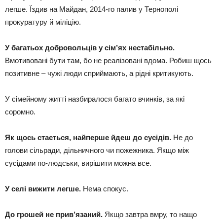
легше. Їздив на Майдан, 2014-го палив у Тернополі
прокуратуру й міліцію.
У багатьох добровольців у сім’ях нестабільно.
Вмотивовані бути там, бо не реалізовані вдома. Робиш щось
позитивне – чужі люди сприймають, а рідні критикують.
У сімейному житті назбиралося багато вчинків, за які
соромно.
Як щось стається, найперше йдеш до сусідів.
Не до
голови сільради, дільничного чи пожежника. Якщо між
сусідами по-людськи, вирішити можна все.
У селі вижити легше.
Нема спокус.
До грошей не прив’язаний.
Якщо завтра вмру, то нащо