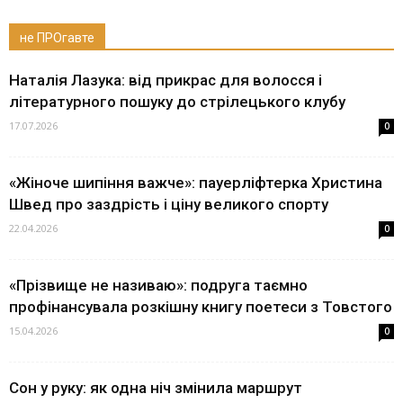
не ПРОгавте
Наталія Лазука: від прикрас для волосся і
літературного пошуку до стрілецького клубу
17.07.2026
0
«Жіноче шипіння важче»: пауерліфтерка Христина
Швед про заздрість і ціну великого спорту
22.04.2026
0
«Прізвище не називаю»: подруга таємно
профінансувала розкішну книгу поетеси з Товстого
15.04.2026
0
Сон у руку: як одна ніч змінила маршрут