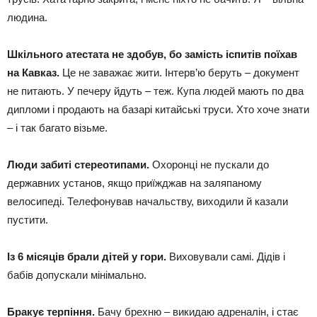
людина.
Шкільного атестата не здобув, бо замість іспитів поїхав
на Кавказ.
Це не заважає жити. Інтерв’ю беруть – документ
не питають. У печеру йдуть – теж. Купа людей мають по два
дипломи і продають на базарі китайські труси. Хто хоче знати
– і так багато візьме.
Люди забиті стереотипами.
Охоронці не пускали до
державних установ, якщо приїжджав на заляпаному
велосипеді. Телефонував начальству, виходили й казали
пустити.
Із 6 місяців брали дітей у гори.
Виховували самі. Дідів і
бабів допускали мінімально.
Бракує терпіння.
Бачу брехню – викидаю адреналін, і стає