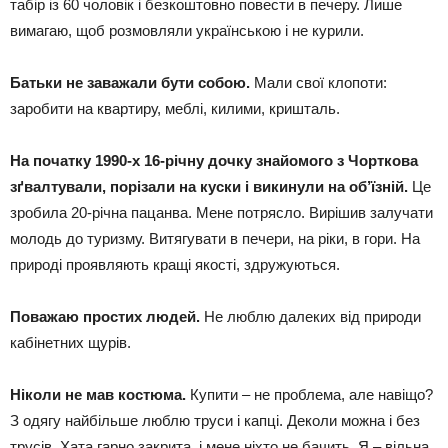
табір із 60 чоловік і безкоштовно повести в печеру. Лише
вимагаю, щоб розмовляли українською і не курили.
Батьки не заважали бути собою.
Мали свої клопоти:
заробити на квартиру, меблі, килими, кришталь.
На початку 1990-х 16-річну дочку знайомого з Чорткова
зґвалтували, порізали на куски і викинули на об’їзній.
Це
зробила 20-річна пацанва. Мене потрясло. Вирішив залучати
молодь до туризму. Витягувати в печери, на ріки, в гори. На
природі проявляють кращі якості, здружуються.
Поважаю простих людей.
Не люблю далеких від природи
кабінетних щурів.
Ніколи не мав костюма.
Купити – не проблема, але навіщо?
З одягу найбільше люблю труси і капці. Деколи можна і без
трусів. Хата гарно закрита, і мене ніхто не бачить. Я – вільна