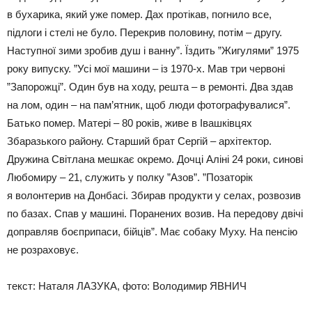
в бухарика, який уже помер. Дах протікав, погнило все,
підлоги і стелі не було. Перекрив половину, потім – другу.
Наступної зими зробив душ і ванну”. Їздить ”Жигулями” 1975
року випуску. ”Усі мої машини – із 1970-х. Мав три червоні
”Запорожці”. Один був на ходу, решта – в ремонті. Два здав
на лом, один – на пам’ятник, щоб люди фотографувалися”.
Батько помер. Матері – 80 років, живе в Івашківцях
Збаразького району. Старший брат Сергій – архітектор.
Дружина Світлана мешкає окремо. Дочці Аліні 24 роки, синові
Любомиру – 21, служить у полку ”Азов”. ”Позаторік
я волонтерив на Донбасі. Збирав продукти у селах, розвозив
по базах. Спав у машині. Поранених возив. На передову двічі
доправляв боєприпаси, бійців”. Має собаку Муху. На пенсію
не розраховує.
текст: Наталя ЛАЗУКА, фото: Володимир ЯВНИЧ