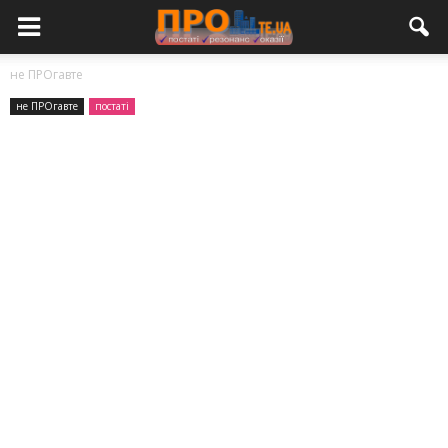
не ПРОгавте
не ПРОгавте
постаті