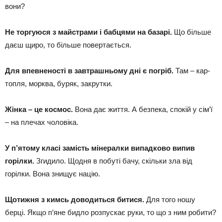
вони?
Не торгуюся з майстрами і бабцями на базарі.
Що більше
даєш щиро, то більше повертається.
Для впевненості в завтрашньому дні є погріб.
Там – кар­
топля, морква, буряк, закрутки.
Жінка – це космос.
Вона дає життя. А безпека, спокій у сім’ї
– на плечах чоловіка.
У п’ятому класі замість мінералки випадково випив
горілки.
Згидило. Щодня в побуті бачу, скільки зла від
горілки. Вона знищує націю.
Щотижня з кимсь доводиться битися.
Для того ношу
берці. Якщо п’яне бидло розпускає руки, то що з ним робити?