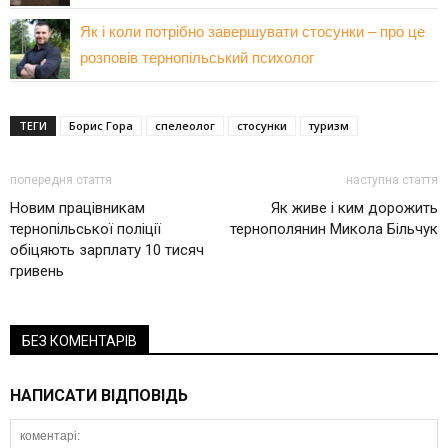
Як і коли потрібно завершувати стосунки – про це
розповів тернопільський психолог
ТЕГИ
Борис Гора
спелеолог
стосунки
туризм
попередня стаття
наступна стаття
Новим працівникам
Як живе і ким дорожить
тернопільської поліції
тернополянин Микола Більчук
обіцяють зарплату 10 тисяч
гривень
БЕЗ КОМЕНТАРІВ
НАПИСАТИ ВІДПОВІДЬ