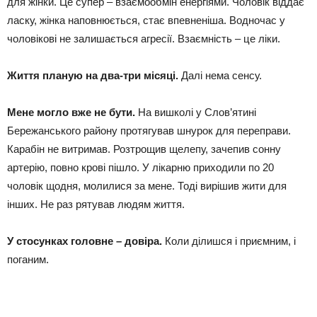
для жінки. Це супер – взаємообмін енергіями. Чоловік віддає
ласку, жінка наповнюється, стає впевненіша. Водночас у
чоловікові не залишається агресії. Взаємність – це ліки.
Життя планую на два-три місяці.
Далі нема сенсу.
Мене могло вже не бути.
На вишколі у Слов’ятині
Бережанського району протягував шнурок для переправи.
Карабін не витримав. Розтрощив щелепу, зачепив сонну
артерію, повно крові пішло. У лікарню приходили по 20
чоловік щодня, молилися за мене. Тоді вирішив жити для
інших. Не раз рятував людям життя.
У стосунках головне – довіра.
Коли ділишся і приємним, і
поганим.