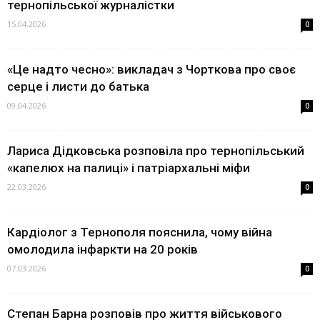
тернопільської журналістки
15.04.2026
0
«Це надто чесно»: викладач з Чорткова про своє
серце і листи до батька
09.04.2026
0
Лариса Дідковська розповіла про тернопільський
«капелюх на палиці» і патріархальні міфи
22.03.2026
0
Кардіолог з Тернополя пояснила, чому війна
омолодила інфаркти на 20 років
07.03.2026
0
Степан Барна розповів про життя військового