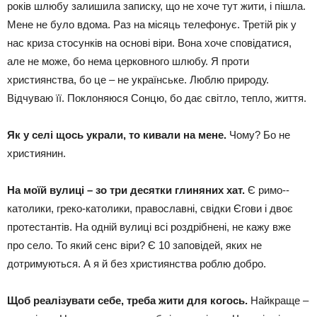
років шлюбу залишила записку, що не хоче тут жити, і пішла.
Мене не було вдома. Раз на місяць телефонує. Третій рік у
нас криза стосунків на основі віри. Вона хоче сповідатися,
але не може, бо нема церковного шлюбу. Я проти
християнства, бо це – не українське. Люблю природу.
Відчуваю її. Поклоняюся Сонцю, бо дає світло, тепло, життя.
Як у селі щось украли, то кивали на мене.
Чому? Бо не
християнин.
На моїй вулиці – зо три десятки глиняних хат.
Є римо-­
католики, греко-католики, православні, свідки Єгови і двоє
протестантів. На одній вулиці всі роздрібнені, не кажу вже
про село. То який сенс віри? Є 10 заповідей, яких не
дотримуються. А я й без християнства роблю добро.
Щоб реалізувати себе, треба жити для когось.
Найкраще –