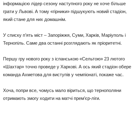
інформацією лідер сезону наступного року не хоче більше
грати у Львові. А тому «гірники» підшукують новий стадіон,
який стане для них домашнім.
У списку п’ять міст – Запоріжжя, Суми, Харків, Маріуполь і
Тернопіль. Саме два останні розглядають як пріоритетні.
Першу гру нового року з іспанською «Сельтою» 23 лютого
«Шахтар» точно проведе у Харкові. А ось який стадіон обере
команда Ахметова для виступів у чемпіонаті, покаже час.
Хоча, попри все, чомусь мало віриться, що тернополяни
отримають змогу ходити на матчі прем’єр-ліги.