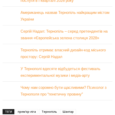
послуги в І кварталі 2026 року
Американець назвав Тернопіль найкращим містом
України
Сергій Надал: Тернопіль – серед претендентів на
звання «Європейська зелена столиця 2028»
Тернопіль отримає власний дизайн-код міського
простору: Сергій Надал
У Тернополі вдесяте відбудеться фестиваль
експериментальної музики і медіа-арту
Чому нам соромно бути щасливими? Психолог з
Тернополя про “генетичну провину”
ТЕГИ
прем’єр-ліга
Тернопіль
Шахтар