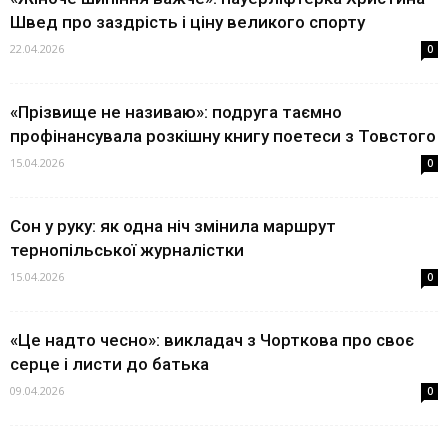
Швед про заздрість і ціну великого спорту
22.04.2026
0
«Прізвище не називаю»: подруга таємно
профінансувала розкішну книгу поетеси з Товстого
15.04.2026
0
Сон у руку: як одна ніч змінила маршрут
тернопільської журналістки
15.04.2026
0
«Це надто чесно»: викладач з Чорткова про своє
серце і листи до батька
09.04.2026
0