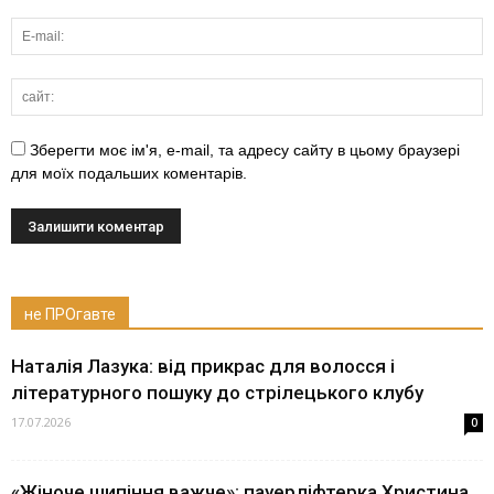
Зберегти моє ім'я, e-mail, та адресу сайту в цьому браузері
для моїх подальших коментарів.
не ПРОгавте
Наталія Лазука: від прикрас для волосся і
літературного пошуку до стрілецького клубу
17.07.2026
0
«Жіноче шипіння важче»: пауерліфтерка Христина