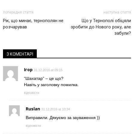
попередня стаття
наступна стаття
Рік, що минає, тернополян не
Що у Тернополі обіцяли
розчарував
зробити до Нового року, але
забули?
3 КОМЕНТАРІ
Ігор
31.12.2016 at 09:15
“Шахатар” – це що?
Навіть у заголовку помилка.
відповісти
Ruslan
31.12.2016 at 10:34
Виправили. Дякуємо за зауваження ))
відповісти