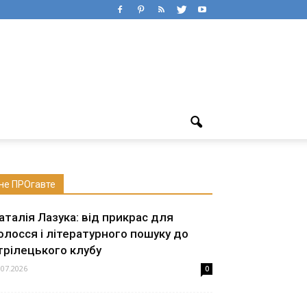
не ПРОгавте
аталія Лазука: від прикрас для
олосся і літературного пошуку до
трілецького клубу
.07.2026
0