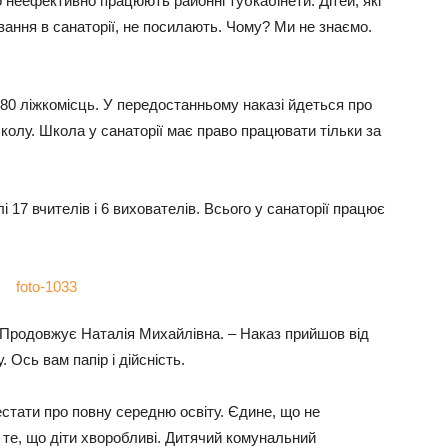
що неефективно працюють районні тубкабінети. Дітей, які
вання в санаторії, не посилають. Чому? Ми не знаємо.
– 80 ліжкомісць. У передостанньому наказі йдеться про
 школу. Школа у санаторії має право працювати тільки за
і 17 вчителів і 6 вихователів. Всього у санаторії працює
 Продовжує Наталія Михайлівна. – Наказ прийшов від
 Ось вам папір і дійсність.
стати про повну середню освіту. Єдине, що не
 те, що діти хворобливі. Дитячий комунальний