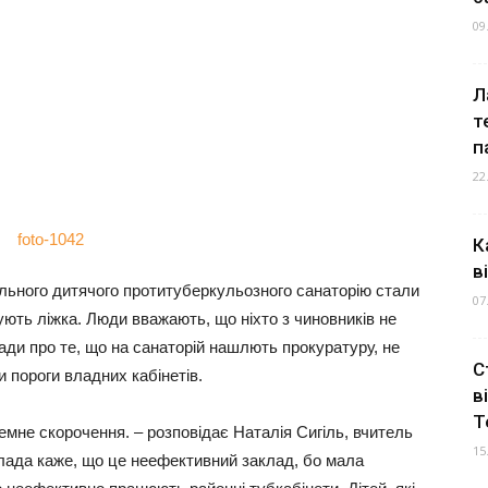
09
Л
т
п
22
К
в
льного дитячого протитуберкульозного санаторію стали
07
ють ліжка. Люди вважають, що ніхто з чиновників не
ади про те, що на санаторій нашлють прокуратуру, не
С
 пороги владних кабінетів.
в
Т
емне скорочення. – розповідає Наталія Сигіль, вчитель
15
 Влада каже, що це неефективний заклад, бо мала