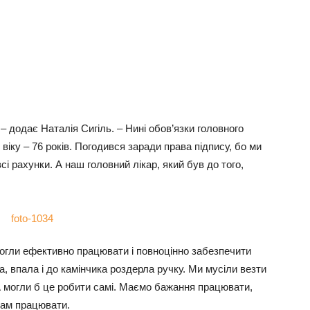
– додає Наталія Сигіль. – Нині обов’язки головного
віку – 76 років. Погодився заради права підпису, бо ми
і рахунки. А наш головний лікар, який був до того,
могли ефективно працювати і повноцінно забезпечити
а, впала і до камінчика роздерла ручку. Ми мусіли везти
А могли б це робити самі. Маємо бажання працювати,
нам працювати.