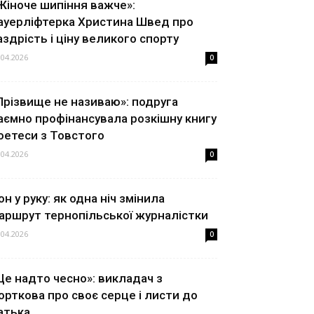
Жіноче шипіння важче»:
ауерліфтерка Христина Швед про
аздрість і ціну великого спорту
.04.2026
0
Прізвище не називаю»: подруга
аємно профінансувала розкішну книгу
оетеси з Товстого
.04.2026
0
он у руку: як одна ніч змінила
аршрут тернопільської журналістки
.04.2026
0
Це надто чесно»: викладач з
орткова про своє серце і листи до
атька