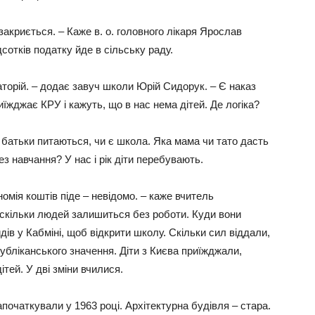
закриється. – Каже в. о. головного лікаря Ярослав
дсотків податку йде в сільську раду.
аторій. – додає завуч школи Юрій Сидорук. – Є наказ
иїжджає КРУ і кажуть, що в нас нема дітей. Де логіка?
батьки питаються, чи є школа. Яка мама чи тато дасть
ез навчання? У нас і рік діти перебувають.
номія коштів піде – невідомо. – каже вчитель
 скільки людей залишиться без роботи. Куди вони
дів у Кабміні, щоб відкрити школу. Скільки сил віддали,
убліканського значення. Діти з Києва приїжджали,
тей. У дві зміни вчилися.
початкували у 1963 році. Архітектурна будівля – стара.