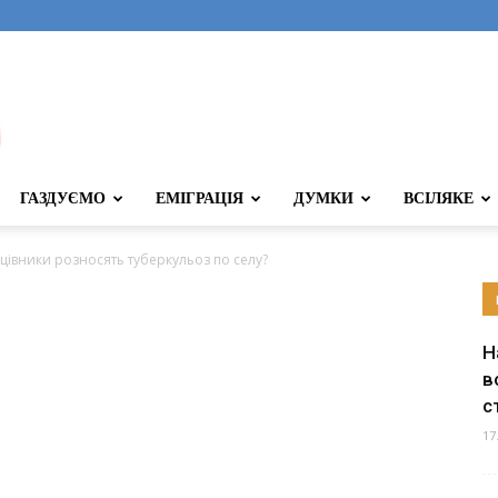
ГАЗДУЄМО
ЕМІГРАЦІЯ
ДУМКИ
ВСІЛЯКЕ
цівники розносять туберкульоз по селу?
Н
в
с
17