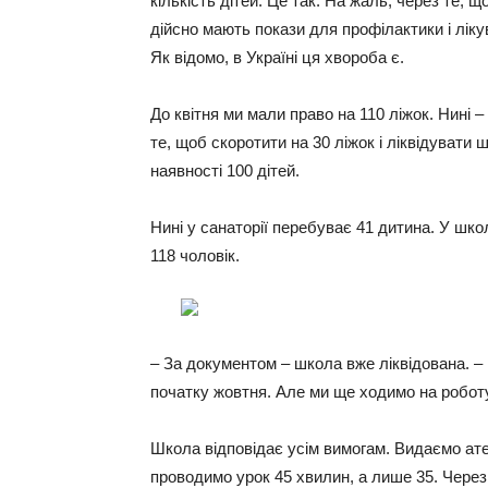
кількість дітей. Це так. На жаль, через те, 
дійсно мають покази для профілактики і ліку
Як відомо, в Україні ця хвороба є.
До квітня ми мали право на 110 ліжок. Нині 
те, щоб скоротити на 30 ліжок і ліквідувати
наявності 100 дітей.
Нині у санаторії перебуває 41 дитина. У школ
118 чоловік.
– За документом – школа вже ліквідована. –
початку жовтня. Але ми ще ходимо на роботу.
Школа відповідає усім вимогам. Видаємо ате
проводимо урок 45 хвилин, а лише 35. Через