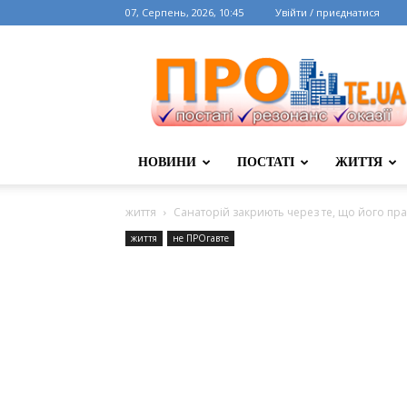
07, Серпень, 2026, 10:45
Увійти / приєднатися
НОВИНИ
ПОСТАТІ
ЖИТТЯ
життя
Санаторій закриють через те, що його пра
життя
не ПРОгавте