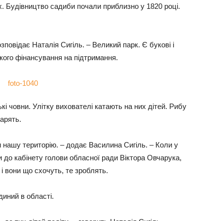
. Будівництво садиби почали приблизно у 1820 році.
зповідає Наталія Сигіль. – Великий парк. Є букові і
якого фінансування на підтримання.
кі човни. Улітку вихователі катають на них дітей. Рибу
арять.
 нашу територію. – додає Василина Сигіль. – Коли у
и до кабінету голови обласної ради Віктора Овчарука,
і вони що схочуть, те зроблять.
иний в області.