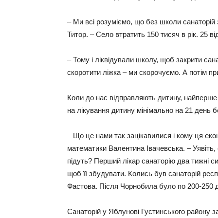
– Ми всі розуміємо, що без школи санаторій 
Титор. – Село втратить 150 тисяч в рік. 25 ві
– Тому і ліквідували школу, щоб закрити сан
скоротити ліжка – ми скорочуємо. А потім пр
Коли до нас відправляють дитину, найперше 
на лікування дитину мінімально на 21 день б
– Що це нами так зацікавилися і кому ця еко
математики Валентина Івачевська. – Уявіть,
підуть? Перший лікар санаторію два тижні си
щоб її збудувати. Колись був санаторій респ
Фастова. Після Чорнобила було по 200-250 ді
Санаторій у Яблунові Густинського району за