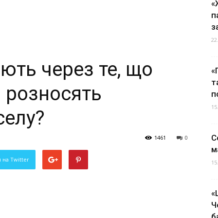
«
п
з
22
ють через те, що
«
т
и розносять
п
15
селу?
С
1461
0
м
 на Twitter
15
«
Ч
б