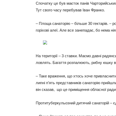
Спочатку це був маєток панів Чарторийських
Тут свого часу перебував Іван Франко.
– Площа санаторію – більше 30 гектарів. – ро
горіхові алеї. Але все занепадає, бо нема ні
На території – 3 ставки. Маємо давні радянсь
ловлять. Багаття розпалюють, рибну юшку в
– Таке враження, що хтось хоче привласнити
липні п’ять представників санаторію прийшл
він сказав, що це приміщення обласної ради 
Протитуберкульозний дитячий санаторій – єд