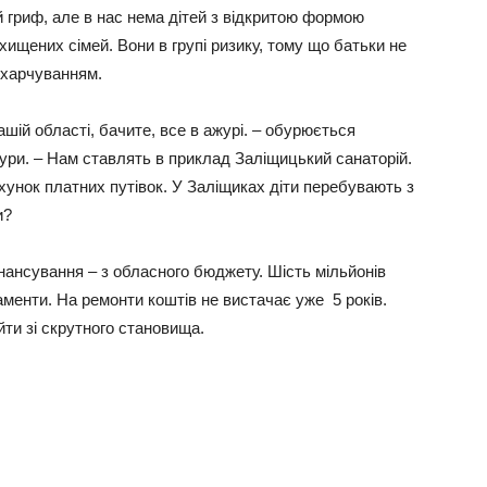
 гриф, але в нас нема дітей з відкритою формою
хищених сімей. Вони в групі ризику, тому що батьки не
 харчуванням.
ашій області, бачите, все в ажурі. – обурюється
тури. – Нам ставлять в приклад Заліщицький санаторій.
хунок платних путівок. У Заліщиках діти перебувають з
и?
інансування – з обласного бюджету. Шість мільйонів
аменти. На ремонти коштів не вистачає уже 5 років.
йти зі скрутного становища.