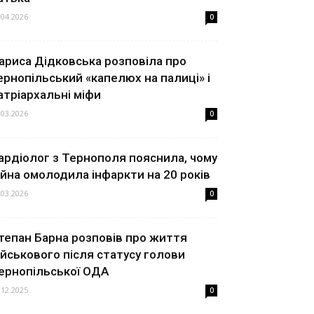
.04.2026
0
ариса Дідковська розповіла про
ернопільський «капелюх на палиці» і
атріархальні міфи
.03.2026
0
ардіолог з Тернополя пояснила, чому
ійна омолодила інфаркти на 20 років
.03.2026
0
тепан Барна розповів про життя
ійськового після статусу голови
ернопільської ОДА
.12.2025
0