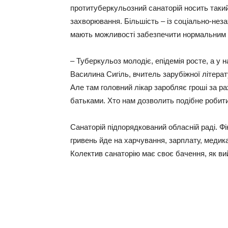
протитуберкульозний санаторій носить такий
захворювання. Більшість – із соціально-неза
мають можливості забезпечити нормальним
– Туберкульоз молодіє, епідемія росте, а у н
Василина Сигіль, вчитель зарубіжної літера
Але там головний лікар заробляє гроші за ра
батьками. Хто нам дозволить подібне робит
Санаторій підпорядкований обласній раді. Ф
гривень йде на харчування, зарплату, медик
Колектив санаторію має своє бачення, як ви