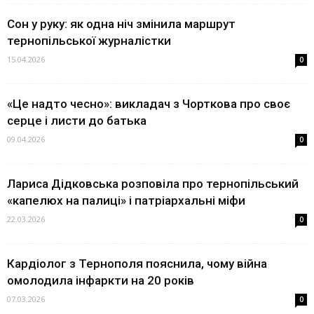
Сон у руку: як одна ніч змінила маршрут
тернопільської журналістки
15.04.2026
0
«Це надто чесно»: викладач з Чорткова про своє
серце і листи до батька
09.04.2026
0
Лариса Дідковська розповіла про тернопільський
«капелюх на палиці» і патріархальні міфи
22.03.2026
0
Кардіолог з Тернополя пояснила, чому війна
омолодила інфаркти на 20 років
07.03.2026
0