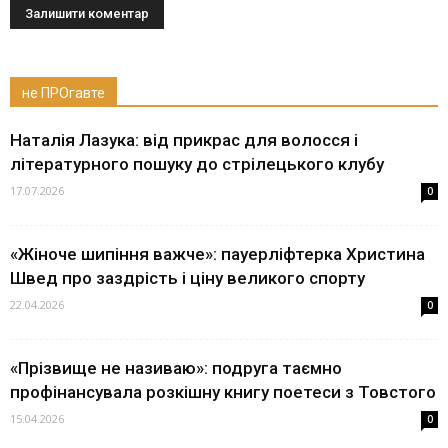
не ПРОгавте
Наталія Лазука: від прикрас для волосся і
літературного пошуку до стрілецького клубу
17.07.2026
0
«Жіноче шипіння важче»: пауерліфтерка Христина
Швед про заздрість і ціну великого спорту
22.04.2026
0
«Прізвище не називаю»: подруга таємно
профінансувала розкішну книгу поетеси з Товстого
15.04.2026
0