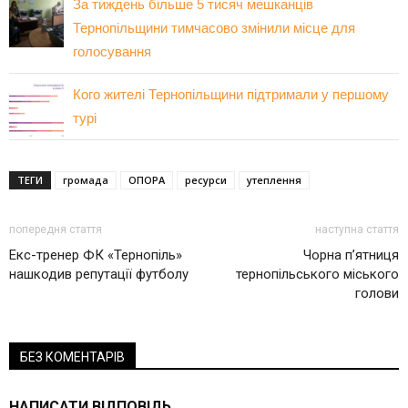
За тиждень більше 5 тисяч мешканців
Тернопільщини тимчасово змінили місце для
голосування
Кого жителі Тернопільщини підтримали у першому
турі
ТЕГИ
громада
ОПОРА
ресурси
утеплення
попередня стаття
наступна стаття
Екс-тренер ФК «Тернопіль»
Чорна п’ятниця
нашкодив репутації футболу
тернопільського міського
голови
БЕЗ КОМЕНТАРІВ
НАПИСАТИ ВІДПОВІДЬ