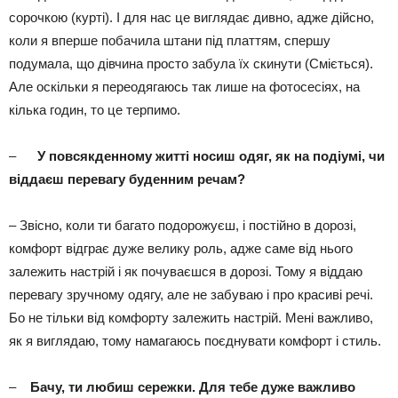
сорочкою (курті). І для нас це виглядає дивно, адже дійсно,
коли я вперше побачила штани під платтям, спершу
подумала, що дівчина просто забула їх скинути (Сміється).
Але оскільки я переодягаюсь так лише на фотосесіях, на
кілька годин, то це терпимо.
–
У повсякденному житті носиш одяг, як на подіумі, чи
віддаєш перевагу буденним речам?
– Звісно, коли ти багато подорожуєш, і постійно в дорозі,
комфорт відграє дуже велику роль, адже саме від нього
залежить настрій і як почуваєшся в дорозі. Тому я віддаю
перевагу зручному одягу, але не забуваю і про красиві речі.
Бо не тільки від комфорту залежить настрій. Мені важливо,
як я виглядаю, тому намагаюсь поєднувати комфорт і стиль.
–
Бачу, ти любиш сережки. Для тебе дуже важливо