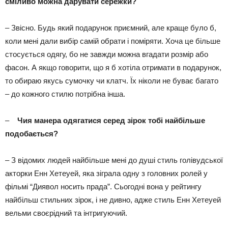
сміливо можна дарувати сережки?
– Звісно. Будь який подарунок приємний, але краще було б,
коли мені дали вибір самій обрати і поміряти. Хоча це більше
стосується одягу, бо не завжди можна вгадати розмір або
фасон. А якщо говорити, що я б хотіла отримати в подарунок,
то обираю якусь сумочку чи клатч. Їх ніколи не буває багато
– до кожного стилю потрібна інша.
–
Чия манера одягатися серед зірок тобі найбільше
подобається?
– З відомих людей найбільше мені до душі стиль голівудської
акторки Енн Хетеуей, яка зіграла одну з головних ролей у
фільмі “Диявол носить прада”. Сьогодні вона у рейтингу
найбільш стильних зірок, і не дивно, адже стиль Енн Хетеуей
вельми своєрідний та інтригуючий.