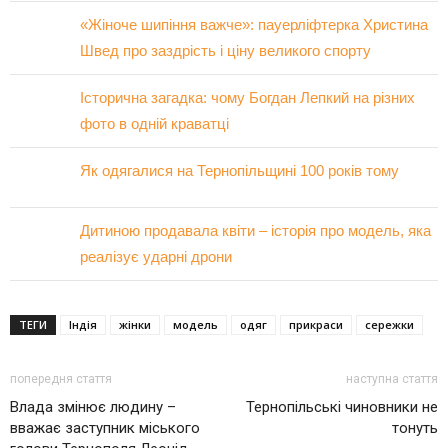
«Жіноче шипіння важче»: пауерліфтерка Христина
Швед про заздрість і ціну великого спорту
Історична загадка: чому Богдан Лепкий на різних
фото в одній краватці
Як одягалися на Тернопільщині 100 років тому
Дитиною продавала квіти – історія про модель, яка
реалізує ударні дрони
ТЕГИ
Індія
жінки
модель
одяг
прикраси
сережки
попередня стаття
наступна стаття
Влада змінює людину –
Тернопільські чиновники не
вважає заступник міського
тонуть