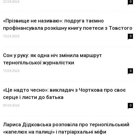
22.04.2026
0
«Прізвище не називаю»: подруга таємно
профінансувала розкішну книгу поетеси з Товстого
15.04.2026
0
Сон у руку: як одна ніч змінила маршрут
тернопільської журналістки
15.04.2026
0
«Це надто чесно»: викладач з Чорткова про своє
серце і листи до батька
09.04.2026
0
Лариса Дідковська розповіла про тернопільський
«капелюх на палиці» і патріархальні міфи