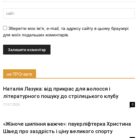
Зберегти моє ім'я, e-mail, та адресу сайту в цьому браузері
для моїх подальших коментарів.
не ПРОгавте
Наталія Лазука: від прикрас для волосся і
літературного пошуку до стрілецького клубу
17.07.2026
0
«Жіноче шипіння важче»: пауерліфтерка Христина
Швед про заздрість і ціну великого спорту