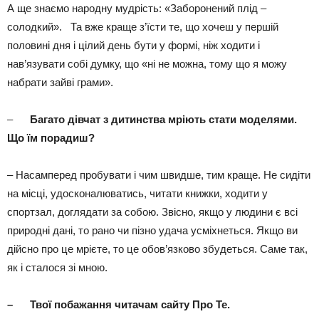
А ще знаємо народну мудрість: «Заборонений плід –
солодкий». Та вже краще з’їсти те, що хочеш у першій
половині дня і цілий день бути у формі, ніж ходити і
нав’язувати собі думку, що «ні не можна, тому що я можу
набрати зайві грами».
–
Багато дівчат з дитинства мріють стати моделями.
Що їм порадиш?
– Насамперед пробувати і чим швидше, тим краще. Не сидіти
на місці, удосконалюватись, читати книжки, ходити у
спортзал, доглядати за собою. Звісно, якщо у людини є всі
природні дані, то рано чи пізно удача усміхнеться. Якщо ви
дійсно про це мрієте, то це обов’язково збудеться. Саме так,
як і сталося зі мною.
–
Твої побажання читачам сайту Про Те.