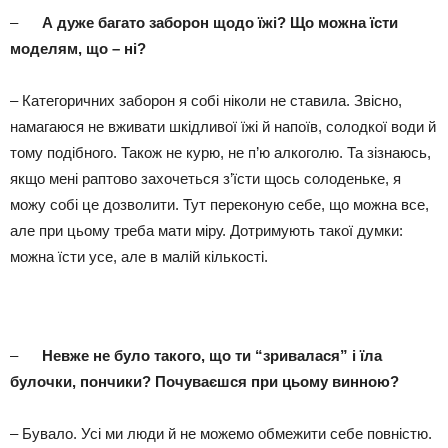
–
А дуже багато заборон щодо їжі? Що можна їсти
моделям, що – ні?
– Категоричних заборон я собі ніколи не ставила. Звісно,
намагаюся не вживати шкідливої їжі й напоїв, солодкої води й
тому подібного. Також не курю, не п’ю алкоголю. Та зізнаюсь,
якщо мені раптово захочеться з’їсти щось солоденьке, я
можу собі це дозволити. Тут переконую себе, що можна все,
але при цьому треба мати міру. Дотримують такої думки:
можна їсти усе, але в малій кількості.
–
Невже не було такого, що ти “зривалася” і їла
булочки, пончики? Почуваєшся при цьому винною?
– Бувало. Усі ми люди й не можемо обмежити себе повністю.