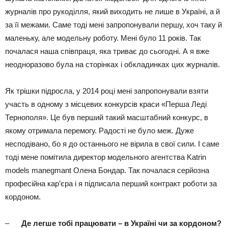
журналів про рукоділля, який виходить не лише в Україні, а й
за її межами. Саме тоді мені запропонували першу, хоч таку й
маленьку, але модельну роботу. Мені було 11 років. Так
почалася наша співпраця, яка триває до сьогодні. А я вже
неодноразово була на сторінках і обкладинках цих журналів.
Як трішки підросла, у 2014 році мені запропонували взяти
участь в одному з місцевих конкурсів краси «Перша Леді
Тернополя». Це був перший такий масштабний конкурс, в
якому отримала перемогу. Радості не було меж. Дуже
несподівано, бо я до останнього не вірила в свої сили. І саме
тоді мене помітила директор модельного агентства Katrin
models manegmant Олена Бондар. Так почалася серйозна
професійна кар’єра і я підписала перший контракт роботи за
кордоном.
–
Де легше тобі працювати – в Україні чи за кордоном?