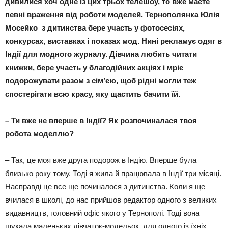
дивилися хоч одне із цих трьох телешоу, то вже маєте
певні враження від роботи моделей. Тернополянка Юлія
Мосейко з дитинства бере участь у фотосесіях,
конкурсах, виставках і показах мод. Нині рекламує одяг в
Індії для модного журналу. Дівчина любить читати
книжки, бере участь у благодійних акціях і мріє
подорожувати разом з сім’єю, щоб рідні могли теж
спостерігати всю красу, яку щастить бачити їй.
–
Ти вже не вперше в Індії? Як розпочиналася твоя
робота моделлю?
– Так, це моя вже друга подорож в Індію. Вперше була
близько року тому. Тоді я жила й працювала в Індії три місяці.
Насправді це все ще починалося з дитинства. Коли я ще
вчилася в школі, до нас прийшов редактор одного з великих
видавництв, головний офіс якого у Тернополі. Тоді вона
шукала маленьких дівчаток-модельок для одного із їхніх