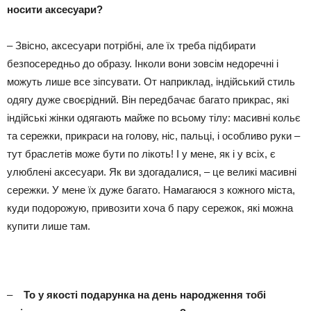
носити аксесуари?
– Звісно, аксесуари потрібні, але їх треба підбирати
безпосередньо до образу. Інколи вони зовсім недоречні і
можуть лише все зіпсувати. От наприклад, індійський стиль
одягу дуже своєрідний. Він передбачає багато прикрас, які
індійські жінки одягають майже по всьому тілу: масивні кольє
та сережки, прикраси на голову, ніс, пальці, і особливо руки –
тут браслетів може бути по лікоть! І у мене, як і у всіх, є
улюблені аксесуари. Як ви здогадалися, – це великі масивні
сережки. У мене їх дуже багато. Намагаюся з кожного міста,
куди подорожую, привозити хоча б пару сережок, які можна
купити лише там.
–
То у якості подарунка на день народження тобі