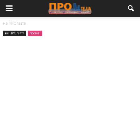
не ПРОгавте
не ПРОгавте
постаті