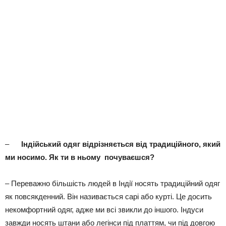
–
Індійський одяг відрізняється від традиційного, який
ми носимо. Як ти в ньому почуваєшся?
– Переважно більшість людей в Індії носять традиційний одяг
як повсякденний. Він називається сарі або курті. Це досить
некомфортний одяг, адже ми всі звикли до іншого. Індуси
завжди носять штани або легінси під платтям, чи під довгою