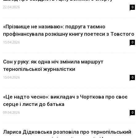
22.04.2026
0
«Прізвище не називаю»: подруга таємно
профінансувала розкішну книгу поетеси з Товстого
15.04.2026
0
Сон у руку: як одна ніч змінила маршрут
тернопільської журналістки
15.04.2026
0
«Це надто чесно»: викладач з Чорткова про своє
серце і листи до батька
09.04.2026
0
Лариса Дідковська розповіла про тернопільський