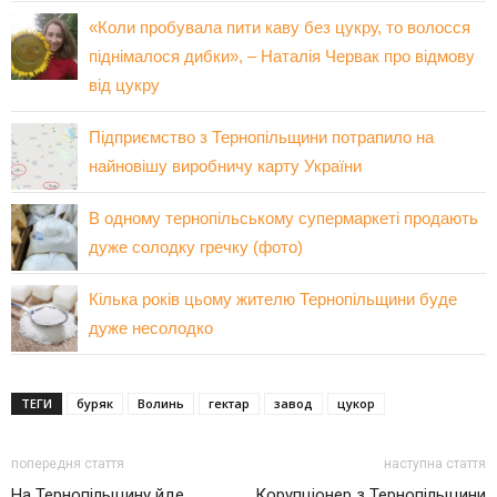
«Коли пробувала пити каву без цукру, то волосся
піднімалося дибки», – Наталія Червак про відмову
від цукру
Підприємство з Тернопільщини потрапило на
найновішу виробничу карту України
В одному тернопільському супермаркеті продають
дуже солодку гречку (фото)
Кілька років цьому жителю Тернопільщини буде
дуже несолодко
ТЕГИ
буряк
Волинь
гектар
завод
цукор
попередня стаття
наступна стаття
На Тернопільщину йде
Корупціонер з Тернопільщини