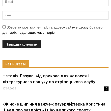
Зберегти моє ім'я, e-mail, та адресу сайту в цьому браузері
для моїх подальших коментарів.
не ПРОгавте
Наталія Лазука: від прикрас для волосся і
літературного пошуку до стрілецького клубу
17.07.2026
0
«Жіноче шипіння важче»: пауерліфтерка Христина
Швед про заздрість і ціну великого спорту