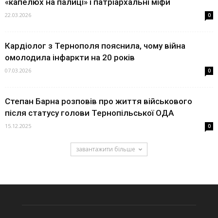
«капелюх на палиці» і патріархальні міфи
22.03.2026
0
Кардіолог з Тернополя пояснила, чому війна
омолодила інфаркти на 20 років
07.03.2026
0
Степан Барна розповів про життя військового
після статусу голови Тернопільської ОДА
15.12.2025
0
завантажити більше