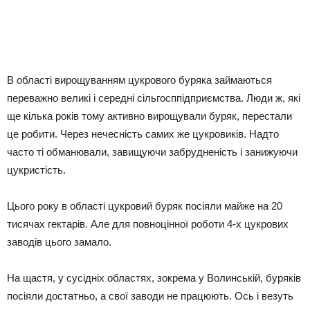
В області вирощуванням цукрового буряка займаються
переважно великі і середні сільгосппідприємства. Люди ж, які
ще кілька років тому активно вирощували буряк, перестали
це робити. Через нечесність самих же цукровиків. Надто
часто ті обманювали, завищуючи забрудненість і занижуючи
цукристість.
Цього року в області цукровий буряк посіяли майже на 20
тисячах гектарів. Але для повноцінної роботи 4-х цукрових
заводів цього замало.
На щастя, у сусідніх областях, зокрема у Волинській, буряків
посіяли достатньо, а свої заводи не працюють. Ось і везуть