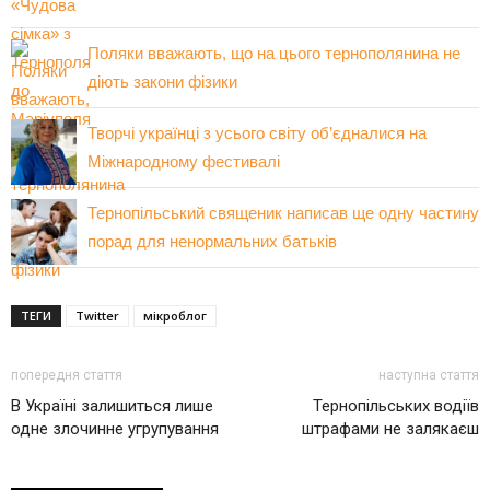
Поляки вважають, що на цього тернополянина не
діють закони фізики
Творчі українці з усього світу об’єдналися на
Міжнародному фестивалі
Тернопільський священик написав ще одну частину
порад для ненормальних батьків
ТЕГИ
Twitter
мікроблог
попередня стаття
наступна стаття
В Україні залишиться лише
Тернопільських водіїв
одне злочинне угрупування
штрафами не залякаєш