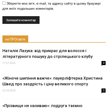
Зберегти моє ім'я, e-mail, та адресу сайту в цьому браузері
для моїх подальших коментарів.
не ПРОгавте
Наталія Лазука: від прикрас для волосся і
літературного пошуку до стрілецького клубу
17.07.2026
0
«Жіноче шипіння важче»: пауерліфтерка Христина
Швед про заздрість і ціну великого спорту
22.04.2026
0
«Прізвище не називаю»: подруга таємно