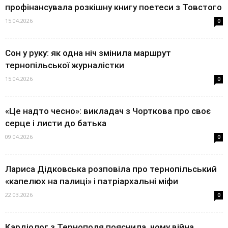
профінансувала розкішну книгу поетеси з Товстого
15.04.2026
0
Сон у руку: як одна ніч змінила маршрут
тернопільської журналістки
15.04.2026
0
«Це надто чесно»: викладач з Чорткова про своє
серце і листи до батька
09.04.2026
0
Лариса Дідковська розповіла про тернопільський
«капелюх на палиці» і патріархальні міфи
22.03.2026
0
Кардіолог з Тернополя пояснила, чому війна