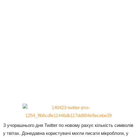
З учорашнього дня Twitter по новому рахує кількість символів
у твітах. Донедавна користувачі могли писати мікроблоги, у