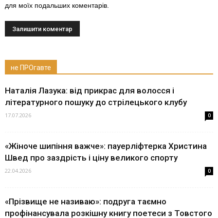
для моїх подальших коментарів.
не ПРОгавте
Наталія Лазука: від прикрас для волосся і
літературного пошуку до стрілецького клубу
17.07.2026
0
«Жіноче шипіння важче»: пауерліфтерка Христина
Швед про заздрість і ціну великого спорту
22.04.2026
0
«Прізвище не називаю»: подруга таємно
профінансувала розкішну книгу поетеси з Товстого