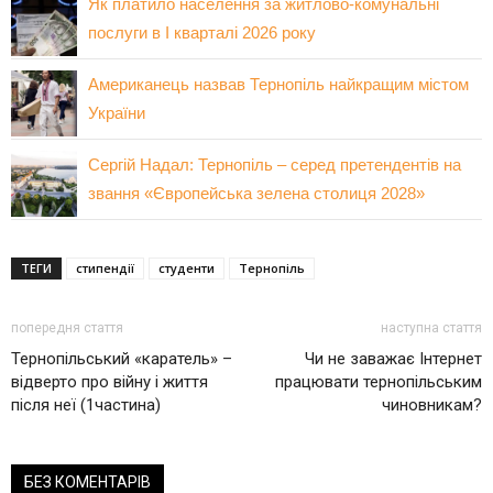
Як платило населення за житлово-комунальні
послуги в І кварталі 2026 року
Американець назвав Тернопіль найкращим містом
України
Сергій Надал: Тернопіль – серед претендентів на
звання «Європейська зелена столиця 2028»
ТЕГИ
стипендії
студенти
Тернопіль
попередня стаття
наступна стаття
Тернопільський «каратель» –
Чи не заважає Інтернет
відверто про війну і життя
працювати тернопільським
після неї (1частина)
чиновникам?
БЕЗ КОМЕНТАРІВ