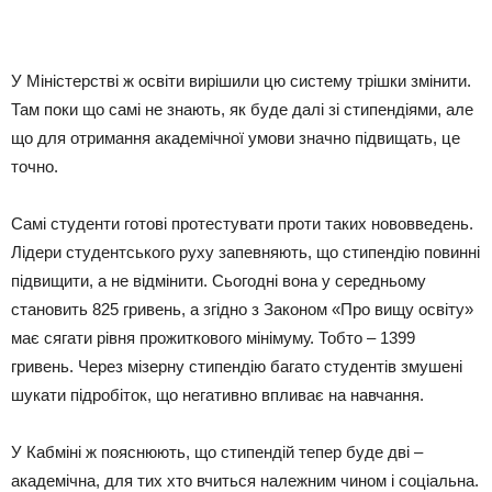
У Міністерстві ж освіти вирішили цю систему трішки змінити.
Там поки що самі не знають, як буде далі зі стипендіями, але
що для отримання академічної умови значно підвищать, це
точно.
Самі студенти готові протестувати проти таких нововведень.
Лідери студентського руху запевняють, що стипендію повинні
підвищити, а не відмінити. Сьогодні вона у середньому
становить 825 гривень, а згідно з Законом «Про вищу освіту»
має сягати рівня прожиткового мінімуму. Тобто – 1399
гривень. Через мізерну стипендію багато студентів змушені
шукати підробіток, що негативно впливає на навчання.
У Кабміні ж пояснюють, що стипендій тепер буде дві –
академічна, для тих хто вчиться належним чином і соціальна.