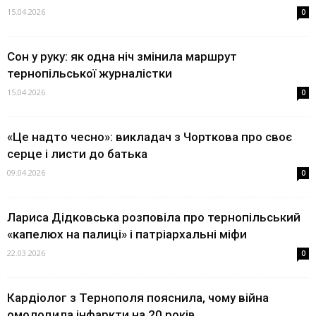
15.04.2026
0
Сон у руку: як одна ніч змінила маршрут
тернопільської журналістки
15.04.2026
0
«Це надто чесно»: викладач з Чорткова про своє
серце і листи до батька
09.04.2026
0
Лариса Дідковська розповіла про тернопільський
«капелюх на палиці» і патріархальні міфи
22.03.2026
0
Кардіолог з Тернополя пояснила, чому війна
омолодила інфаркти на 20 років