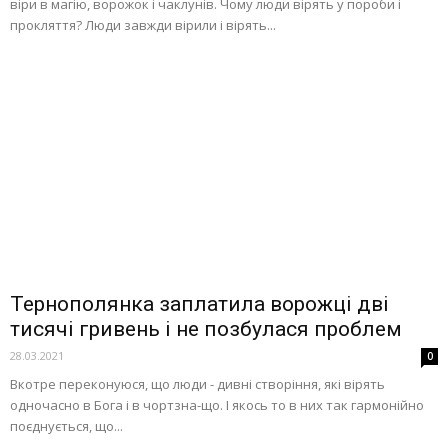
віри в магію, ворожок і чаклунів. Чому люди вірять у пороби і
прокляття? Люди завжди вірили і вірять...
Тернополянка заплатила ворожці дві
тисячі гривень і не позбулася проблем
28.03.2021
0
Вкотре переконуюся, що люди - дивні створіння, які вірять
одночасно в Бога і в чортзна-що. І якось то в них так гармонійно
поєднується, що...