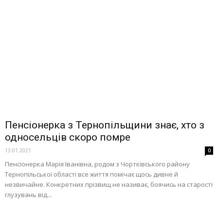
Пенсіонерка з Тернопільщини знає, хто з
односельців скоро помре
13.01.2021
0
Пенсіонерка Марія Іванівна, родом з Чортківського району
Тернопільської області все життя помічає щось дивне й
незвичайне. Конкретних прізвищ не називає, боячись на старості
глузувань від...