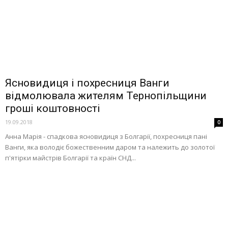
Ясновидиця і похресниця Ванги
відмолювала жителям Тернопільщини
гроші коштовності
19.09.2018
0
Анна Марія - спадкова ясновидиця з Болгарії, похресниця пані
Ванги, яка володіє божественним даром та належить до золотої
п'ятірки майстрів Болгарії та країн СНД...