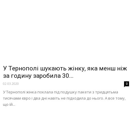
У Тернополі шукають жінку, яка менш ніж
за годину заробила 30...
02.03.2020
0
У Тернополі жінка поклала під подушку пакети з тридцятьма
тисячами євро і два дні навіть не підходила до нього. А все тому,
що їй...