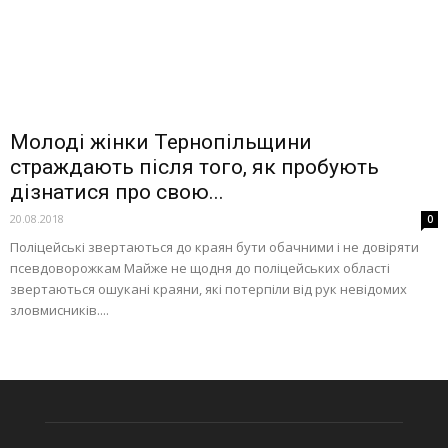
Молоді жінки Тернопільщини
страждають після того, як пробують
дізнатися про свою...
20.08.2018
0
Поліцейські звертаються до краян бути обачними і не довіряти
псевдоворожкам Майже не щодня до поліцейських області
звертаються ошукані краяни, які потерпіли від рук невідомих
зловмисників....