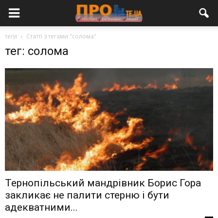
теги
Статті з тегами "солома"
тег: солома
Тернопільський мандрівник Борис Гора
закликає не палити стерню і бути
адекватними...