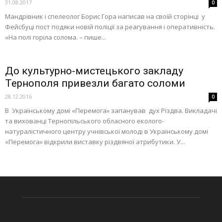
31.08.2017
0
Мандрівник і спелеолог Борис Гора написав на своїй сторінці у
Фейсбуці пост подяки новій поліції за реагування і оперативність.
«На полі горіла солома. – пише...
До культурно-мистецького закладу
Тернополя привезли багато соломи
28.12.2016
0
В Українському домі «Перемога» запанував дух Різдва. Викладачі
та вихованці Тернопільського обласного еколого-
натуралістичного центру учнівської молоді в Українському домі
«Перемога» відкрили виставку різдвяної атрибутики. У...