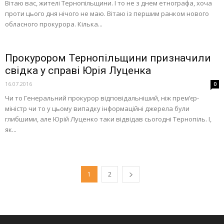
Вітаю вас, жителі Тернопільщини. І то не з днем етнографа, хоча
проти цього дня нічого не маю. Вітаю із першим ранком нового
обласного прокурора. Кілька...
Прокурором Тернопільщини призначили
свідка у справі Юрія Луценка
16.07.2016
0
Чи то Генеральний прокурор відповідальніший, ніж прем’єр-
міністр чи то у цьому випадку інформаційні джерела були
глибшими, але Юрій Луценко таки відвідав сьогодні Тернопіль. І,
як...
1
2