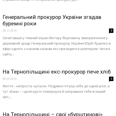
Генеральний прокурор України згадав
буремні роки
28.11.2016
0
Зачитавши у темний екран Віктору Януковичу звинувачення у
державній зраді, Генеральний прокурор України Юрій Луценко в
ефірі одного з каналів назвав екс-президента шлепером. Читачі
сайту...
На Тернопільщині екс-прокурор пече хліб
08.09.2016
0
Життя – непроста «штука». Подумки готуєш себе до однієї ролі, а
тут «Бац!» – і доля круто повернула й направила тебе в інший
світ,...
На Тернопільщині – свої «бурштинові»