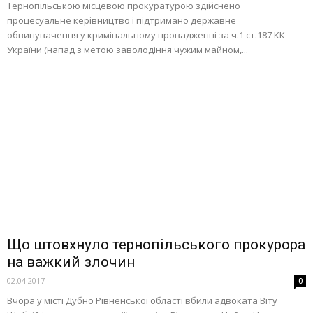
Тернопільською місцевою прокуратурою здійснено
процесуальне керівництво і підтримано державне
обвинувачення у кримінальному провадженні за ч.1 ст.187 КК
України (напад з метою заволодіння чужим майном,...
Що штовхнуло тернопільського прокурора
на важкий злочин
02.04.2017
0
Вчора у місті Дубно Рівненської області вбили адвоката Віту