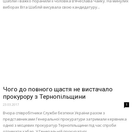
Шаблій і важко поранили її чоловіка В’ячеслава Чайку. На минулих
виборах Віта Шаблій висувала свою кандидатуру...
Чого до повного щастя не вистачало
прокурору з Тернопільщини
23.03.2017
1
Вчора співробітники Служби безпеки України разом з
представниками Генеральної прокуратури затримали керівника
однієї з місцевих прокуратур Тернопільщини під час спроби
отримати хабар. У Генеральній прокуратурі...