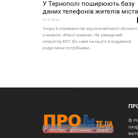
У Тернополі поширюють базу
даних телефонів жителів міста
14.12.2016
Учора я отримала смс від незнайомого абонент
з назвою «Максі-знижки». Не завжди мій
оператор МТС (бо саме на нього я подумала)
радує мене потрібними...
ПРО
© PR
охор
мате