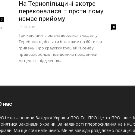
На Тернопільщині вкотре
переконалися – проти лому
немає прийому
3
06.10.2016
0
а
Три хвилини і лом знадобилися злодієві у
Теребовлі щоб стати багатшим на 60 тисяч
гривень. Про крадіжку грошей із сейфу
правоохоронців повідомили працівники
місцевого відділення...
 нас
O.te.ua – новини Західної України ПРО Те, ПРО Це та ПРО Інше. М
онятися Законами України. За наявності гіперпосилання на PRO.
ріали. Ми ще собі напишемо. Ми не завжди розділяємо позицію а