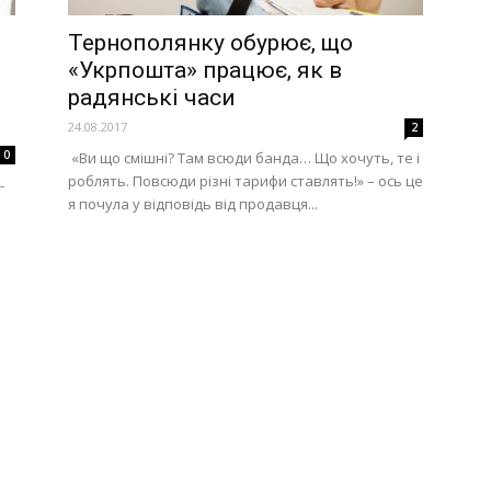
Тернополянку обурює, що
«Укрпошта» працює, як в
радянські часи
24.08.2017
2
0
«Ви що смішні? Там всюди банда… Що хочуть, те і
роблять. Повсюди різні тарифи ставлять!» – ось це
-
я почула у відповідь від продавця...