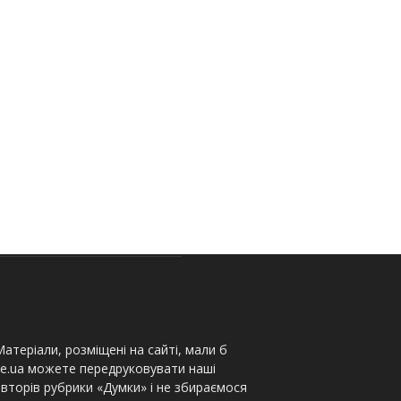
атеріали, розміщені на сайті, мали б
te.ua можете передруковувати наші
вторів рубрики «Думки» і не збираємося