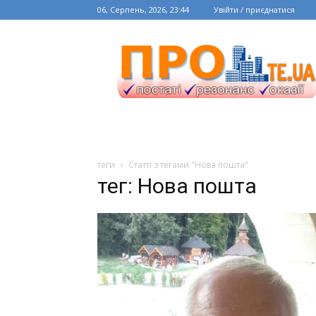
06, Серпень, 2026, 23:44
Увійти / приєднатися
теги
Статті з тегами "Нова пошта"
тег: Нова пошта