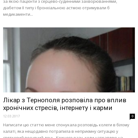
за якою пацієнти з серцево-судинними захворюваннями,
діабетом ІІ типу і бронхіальною астмою отримували б
медикаменти...
Лікар з Тернополя розповіла про вплив
хронічних стресів, інтернету і карми
12.03.2017
0
Написати цю статтю мене спонукала розповідь колеги в білому
халаті, яка нещодавно потрапила в неприємну ситуацію у
святковий весняний день. Кожного разу, коли натрапляю на...