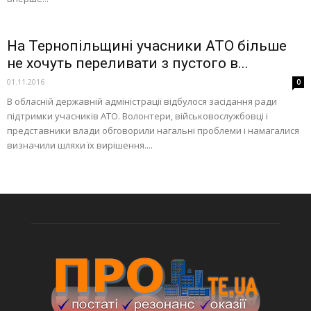
На Тернопільщині учасники АТО більше
не хочуть переливати з пустого в...
01.11.2016
0
В обласній державній адміністрації відбулося засідання ради
підтримки учасників АТО. Волонтери, військовослужбовці і
представники влади обговорили нагальні проблеми і намагалися
визначили шляхи їх вирішення....