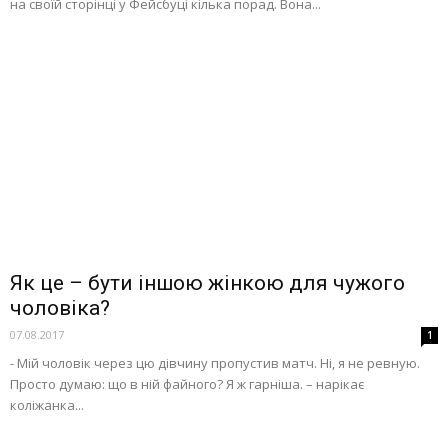
на своїй сторінці у Фейсбуці кілька порад. Вона...
Як це – бути іншою жінкою для чужого
чоловіка?
07.08.2017
1
- Мій чоловік через цю дівчину пропустив матч. Ні, я не ревную.
Просто думаю: що в ній файного? Я ж гарніша. – нарікає
коліжанка...