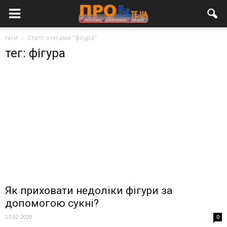
теги
Статті з тегами "фігура"
тег: фігура
Як приховати недоліки фігури за
допомогою сукні?
27.02.2020
0