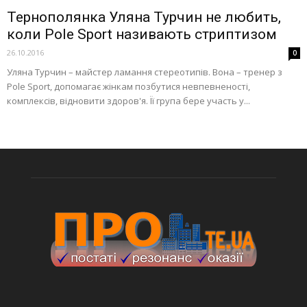
Тернополянка Уляна Турчин не любить,
коли Pole Sport називають стриптизом
26.10.2016
0
Уляна Турчин – майстер ламання стереотипів. Вона – тренер з
Pole Sport, допомагає жінкам позбутися невпевненості,
комплексів, відновити здоров'я. Її група бере участь у...