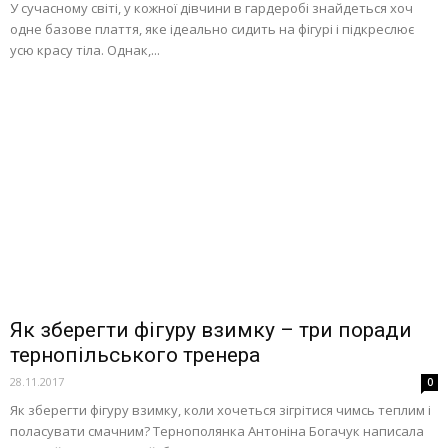
У сучасному світі, у кожної дівчини в гардеробі знайдеться хоч
одне базове плаття, яке ідеально сидить на фігурі і підкреслює
усю красу тіла. Однак,...
Як зберегти фігуру взимку – три поради
тернопільського тренера
28.11.2017
0
Як зберегти фігуру взимку, коли хочеться зігрітися чимсь теплим і
поласувати смачним? Тернополянка Антоніна Богачук написала