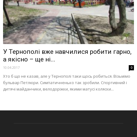
У Тернополі вже навчилися робити гарно,
а якісно – ще ні...
10.04.2017
0
Хто б що не казав, але у Тернополі таки щось робиться. Візьмімо
бульвар Петлюри. Симпатичненько так зробили. Спортивний і
дитячі майданчики, велодоріжки, якими матусі коляски...