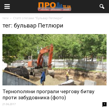
теги
Статті з тегами "бульвар Петлюри"
тег: бульвар Петлюри
Тернополяни програли чергову битву
проти забудовника (фото)
21.06.2017
1