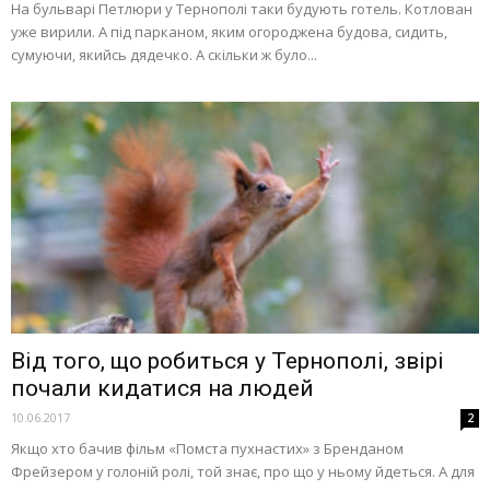
На бульварі Петлюри у Тернополі таки будують готель. Котлован
уже вирили. А під парканом, яким огороджена будова, сидить,
сумуючи, якийсь дядечко. А скільки ж було...
Від того, що робиться у Тернополі, звірі
почали кидатися на людей
10.06.2017
2
Якщо хто бачив фільм «Помста пухнастих» з Бренданом
Фрейзером у голоній ролі, той знає, про що у ньому йдеться. А для