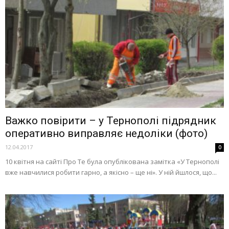
Важко повірити – у Тернополі підрядник
оперативно виправляє недоліки (фото)
12.04.2017
0
10 квітня на сайті Про Те була опублікована замітка «У Тернополі
вже навчилися робити гарно, а якісно – ще ні». У ній йшлося, що...