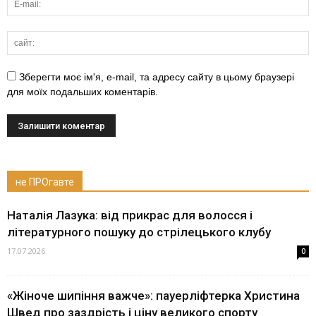
Зберегти моє ім'я, e-mail, та адресу сайту в цьому браузері
для моїх подальших коментарів.
не ПРОгавте
Наталія Лазука: від прикрас для волосся і
літературного пошуку до стрілецького клубу
17.07.2026
0
«Жіноче шипіння важче»: пауерліфтерка Христина
Швед про заздрість і ціну великого спорту