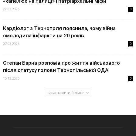
«капелюх на палиці» і патріархальні міфи
22.03.2026
0
Кардіолог з Тернополя пояснила, чому війна
омолодила інфаркти на 20 років
07.03.2026
0
Степан Барна розповів про життя військового
після статусу голови Тернопільської ОДА
15.12.2025
0
завантажити більше