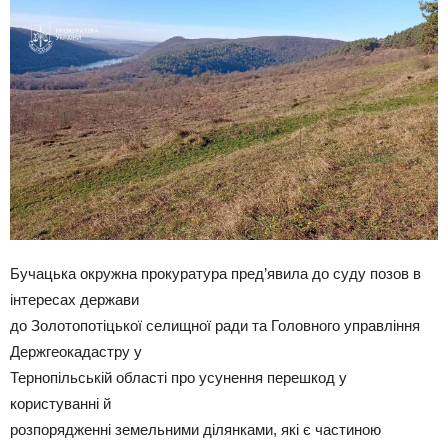
Бучацька окружна прокуратура пред’явила до суду позов в
інтересах держави
до Золотопотіцької селищної ради та Головного управління
Держгеокадастру у
Тернопільській області про усунення перешкод у
користуванні й
розпорядженні земельними ділянками, які є частиною