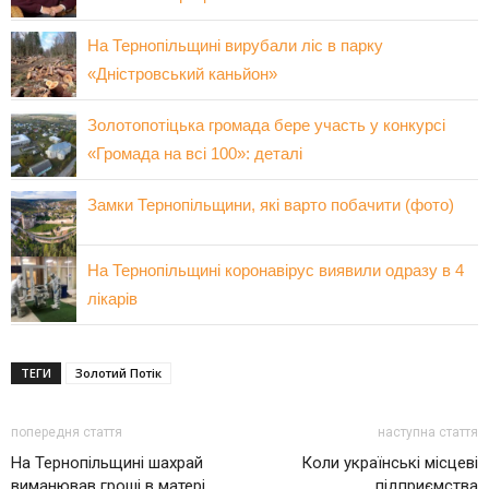
На Тернопільщині вирубали ліс в парку
«Дністровський каньйон»
Золотопотіцька громада бере участь у конкурсі
«Громада на всі 100»: деталі
Замки Тернопільщини, які варто побачити (фото)
На Тернопільщині коронавірус виявили одразу в 4
лікарів
ТЕГИ
Золотий Потік
попередня стаття
наступна стаття
На Тернопільщині шахрай
Коли українські місцеві
виманював гроші в матері
підприємства