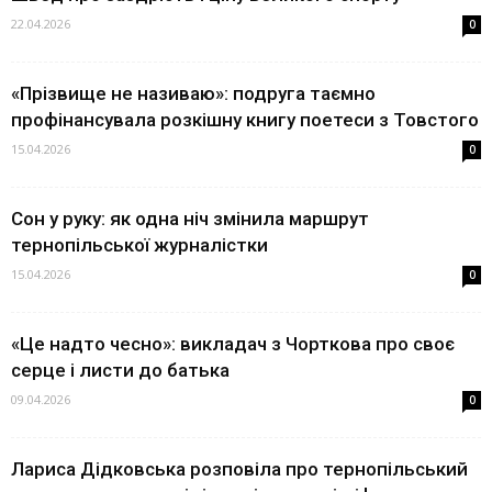
22.04.2026
0
«Прізвище не називаю»: подруга таємно
профінансувала розкішну книгу поетеси з Товстого
15.04.2026
0
Сон у руку: як одна ніч змінила маршрут
тернопільської журналістки
15.04.2026
0
«Це надто чесно»: викладач з Чорткова про своє
серце і листи до батька
09.04.2026
0
Лариса Дідковська розповіла про тернопільський