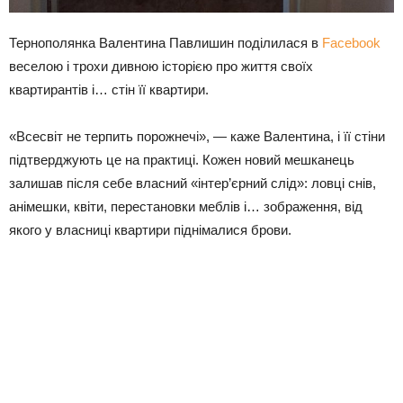
Тернополянка Валентина Павлишин поділилася в
Facebook
веселою і трохи дивною історією про життя своїх
квартирантів і… стін її квартири.
«Всесвіт не терпить порожнечі», — каже Валентина, і її стіни
підтверджують це на практиці. Кожен новий мешканець
залишав після себе власний «інтер’єрний слід»: ловці снів,
анімешки, квіти, перестановки меблів і… зображення, від
якого у власниці квартири піднімалися брови.