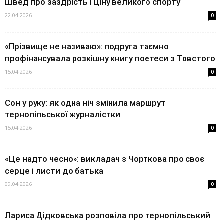
Швед про заздрість і ціну великого спорту
22.04.2026
0
«Прізвище не називаю»: подруга таємно
профінансувала розкішну книгу поетеси з Товстого
15.04.2026
0
Сон у руку: як одна ніч змінила маршрут
тернопільської журналістки
15.04.2026
0
«Це надто чесно»: викладач з Чорткова про своє
серце і листи до батька
09.04.2026
0
Лариса Дідковська розповіла про тернопільський