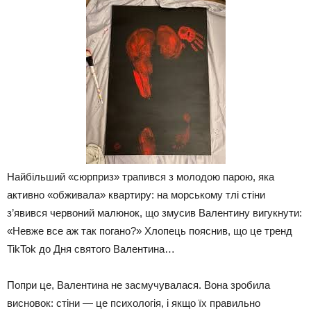
Найбільший «сюрприз» трапився з молодою парою, яка
активно «обживала» квартиру: на морському тлі стіни
з’явився червоний малюнок, що змусив Валентину вигукнути:
«Невже все аж так погано?» Хлопець пояснив, що це тренд
TikTok до Дня святого Валентина…
Попри це, Валентина не засмучувалася. Вона зробила
висновок: стіни — це психологія, і якщо їх правильно