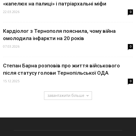
«капелюх на палиці» і патріархальні міфи
22.03.2026
0
Кардіолог з Тернополя пояснила, чому війна
омолодила інфаркти на 20 років
07.03.2026
0
Степан Барна розповів про життя військового
після статусу голови Тернопільської ОДА
15.12.2025
0
завантажити більше