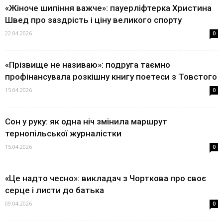
«Жіноче шипіння важче»: пауерліфтерка Христина
Швед про заздрість і ціну великого спорту
22.04.2026
0
«Прізвище не називаю»: подруга таємно
профінансувала розкішну книгу поетеси з Товстого
15.04.2026
0
Сон у руку: як одна ніч змінила маршрут
тернопільської журналістки
15.04.2026
0
«Це надто чесно»: викладач з Чорткова про своє
серце і листи до батька
09.04.2026
0