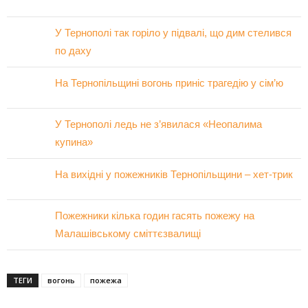
У Тернополі так горіло у підвалі, що дим стелився
по даху
На Тернопільщині вогонь приніс трагедію у сім’ю
У Тернополі ледь не з’явилася «Неопалима
купина»
На вихідні у пожежників Тернопільщини – хет-трик
Пожежники кілька годин гасять пожежу на
Малашівському сміттєзвалищі
ТЕГИ
вогонь
пожежа