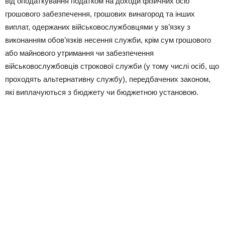
від оподаткування податком на доходи фізичних осіб
грошового забезпечення, грошових винагород та інших
виплат, одержаних військовослужбовцями у зв’язку з
виконанням обов’язків несення служби, крім сум грошового
або майнового утримання чи забезпечення
військовослужбовців строкової служби (у тому числі осіб, що
проходять альтернативну службу), передбачених законом,
які виплачуються з бюджету чи бюджетною установою.