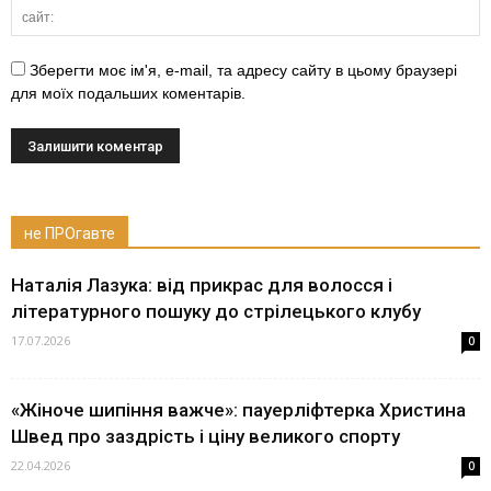
Зберегти моє ім'я, e-mail, та адресу сайту в цьому браузері
для моїх подальших коментарів.
не ПРОгавте
Наталія Лазука: від прикрас для волосся і
літературного пошуку до стрілецького клубу
17.07.2026
0
«Жіноче шипіння важче»: пауерліфтерка Христина
Швед про заздрість і ціну великого спорту
22.04.2026
0