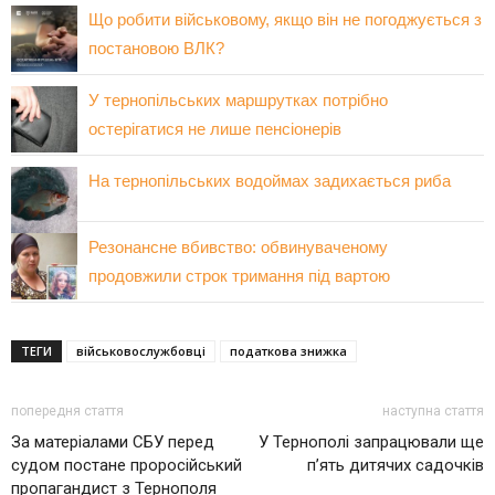
Що робити військовому, якщо він не погоджується з
постановою ВЛК?
У тернопільських маршрутках потрібно
остерігатися не лише пенсіонерів
На тернопільських водоймах задихається риба
Резонансне вбивство: обвинуваченому
продовжили строк тримання під вартою
ТЕГИ
військовослужбовці
податкова знижка
попередня стаття
наступна стаття
За матеріалами СБУ перед
У Тернополі запрацювали ще
судом постане проросійський
п’ять дитячих садочків
пропагандист з Тернополя