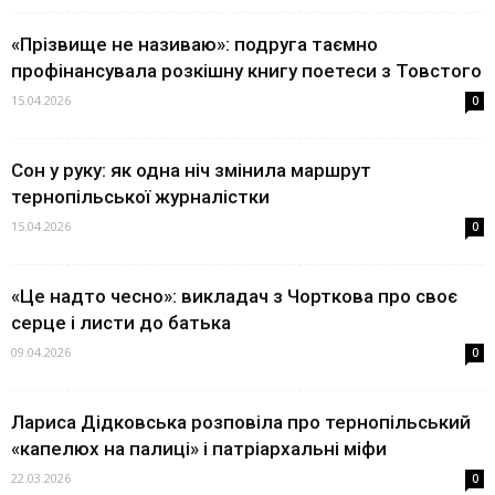
«Прізвище не називаю»: подруга таємно
профінансувала розкішну книгу поетеси з Товстого
15.04.2026
0
Сон у руку: як одна ніч змінила маршрут
тернопільської журналістки
15.04.2026
0
«Це надто чесно»: викладач з Чорткова про своє
серце і листи до батька
09.04.2026
0
Лариса Дідковська розповіла про тернопільський
«капелюх на палиці» і патріархальні міфи
22.03.2026
0