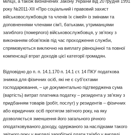
міліції, а також визначених Закону України від 20 грудня 1991
року №2011-XII «Про соціальний і правовий захист
військовослужбовців та членів їх сімей» із змінами та
доповненнями членами сім’ї, батьками, утриманцями
загиблого (померлого) військовослужбовця, у зв’язку з
виконанням обов’язків під час проходження служби,
спрямовуються виключно на виплату рівноцінної та повної
компенсації втрат доходів цієї категорії громадян.
Відповідно до п. п. 14.1.170 п. 14.1 ст. 14 ПКУ податкова
знижка для фізичних осіб, які не є суб’єктами
господарювання, – це документально підтверджена сума
(вартість) витрат платника податку – резидента у зв’язку з
придбанням товарів (робіт, послуг) у резидентів – фізичних
або юридичних осіб протягом звітного року, на яку
дозволяється зменшення його загального річного
оподатковуваного доходу, одержаного за наслідками такого
звітного року у вигляді заробітної плати та/або у вигляді