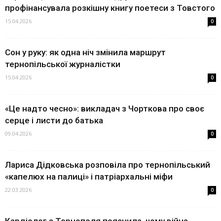
профінансувала розкішну книгу поетеси з Товстого
15.04.2026
0
Сон у руку: як одна ніч змінила маршрут
тернопільської журналістки
15.04.2026
0
«Це надто чесно»: викладач з Чорткова про своє
серце і листи до батька
09.04.2026
0
Лариса Дідковська розповіла про тернопільський
«капелюх на палиці» і патріархальні міфи
22.03.2026
0