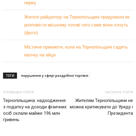
нирку
Жителі райцентру на Тернопільщині придумали як
розповісти міському голові чого саме вони хочуть
(фото)
Містичні прикмети, коли на Тернопільщині садять
квочку на яйця
ТЕГИ
порушення у сфері роздрібної торгівлі
попередня стаття
наступна стаття
Тернопільщина: надходження
Жителям Тернопільщини не
з податку на доходи фізичних
можна критикувати дії Уряду і
осіб склали майже 196 млн
Президента
гривень