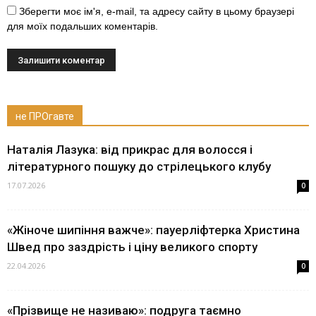
Зберегти моє ім'я, e-mail, та адресу сайту в цьому браузері
для моїх подальших коментарів.
не ПРОгавте
Наталія Лазука: від прикрас для волосся і
літературного пошуку до стрілецького клубу
17.07.2026
0
«Жіноче шипіння важче»: пауерліфтерка Христина
Швед про заздрість і ціну великого спорту
22.04.2026
0
«Прізвище не називаю»: подруга таємно