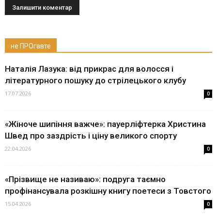
не ПРОгавте
Наталія Лазука: від прикрас для волосся і
літературного пошуку до стрілецького клубу
17.07.2026
0
«Жіноче шипіння важче»: пауерліфтерка Христина
Швед про заздрість і ціну великого спорту
22.04.2026
0
«Прізвище не називаю»: подруга таємно
профінансувала розкішну книгу поетеси з Товстого
15.04.2026
0