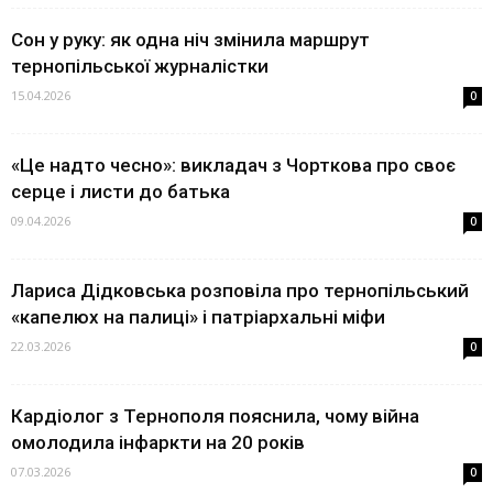
Сон у руку: як одна ніч змінила маршрут
тернопільської журналістки
15.04.2026
0
«Це надто чесно»: викладач з Чорткова про своє
серце і листи до батька
09.04.2026
0
Лариса Дідковська розповіла про тернопільський
«капелюх на палиці» і патріархальні міфи
22.03.2026
0
Кардіолог з Тернополя пояснила, чому війна
омолодила інфаркти на 20 років
07.03.2026
0