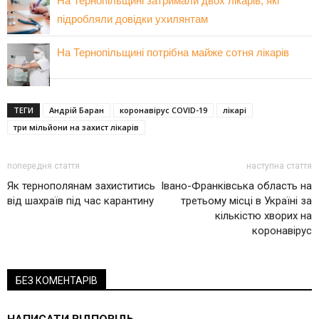
На Тернопільщині затримали двох лікарів, які
підробляли довідки ухилянтам
На Тернопільщині потрібна майже сотня лікарів
ТЕГИ
Андрій Баран
коронавірус COVID-19
лікарі
три мільйони на захист лікарів
попередня стаття
наступна стаття
Як тернополянам захиститись
Івано-Франківська область на
від шахраїв під час карантину
третьому місці в Україні за
кількістю хворих на
коронавірус
БЕЗ КОМЕНТАРІВ