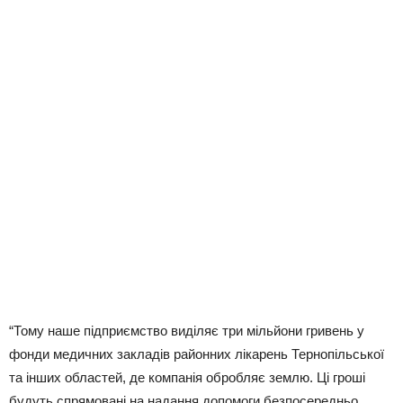
“Тому наше підприємство виділяє три мільйони гривень у
фонди медичних закладів районних лікарень Тернопільської
та інших областей, де компанія обробляє землю. Ці гроші
будуть спрямовані на надання допомоги безпосередньо