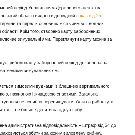
имовий період Управлінням Державного агентства
пільський області видано відповідний
наказ від 25
 терміни та перелік основних місць зимівлі водних
ї області. Крім того, створено карту заборонених
 включає зимувальні ями. Переглянути карту можна за
дує, риболовля у заборонений період дозволена на
оза межами зимувальних ям.
яється зимовими вудками із блешнею вертикального
кою, наживною і живцевою снастями. Загальна
истування не повинна перевищувати п’яти на рибалку, а
ство – не більше десяти на одну особу.
на адміністративна відповідальність – штраф від 34 до
араховуються збитки за кожну виловлену рибину.