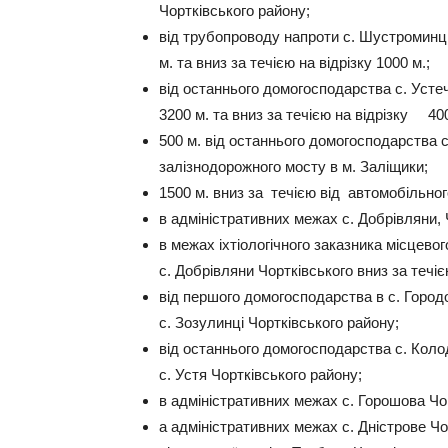
Чортківського району;
від трубопроводу напроти с. Шустроминці 
м. та вниз за течією на відрізку 1000 м.;
від останнього домогосподарства с. Устеч
3200 м. та вниз за течією на відрізку 400
500 м. від останнього домогосподарства с
залізнодорожного мосту в м. Заліщики;
1500 м. вниз за течією від автомобільно
в адміністративних межах с. Добрівляни, 
в межах іхтіологічного заказника місцево
с. Добрівляни Чортківського вниз за течією
від першого домогосподарства в с. Город
с. Зозулинці Чортківського району;
від останнього домогосподарства с. Колод
с. Устя Чортківського району;
в адміністративних межах с. Горошова Чо
а адміністративних межах с. Дністрове Чо