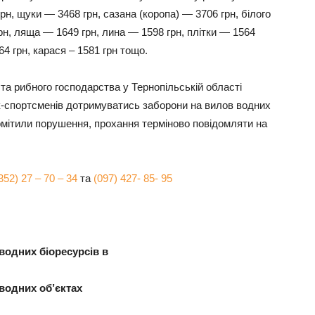
рн, щуки — 3468 грн, сазана (коропа) — 3706 грн, білого
рн, ляща — 1649 грн, лина — 1598 грн, плітки — 1564
4 грн, карася – 1581 грн тощо.
та рибного господарства у Тернопільській області
к-спортсменів дотримуватись заборони на вилов водних
омітили порушення, прохання терміново повідомляти на
352) 27 – 70 – 34
та
(097) 427- 85- 95
водних біоресурсів в
 водних об’єктах