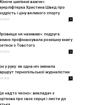
Жіноче шипіння важче»:
ауерліфтерка Христина Швед про
аздрість і ціну великого спорту
.04.2026
0
Прізвище не називаю»: подруга
аємно профінансувала розкішну книгу
оетеси з Товстого
.04.2026
0
он у руку: як одна ніч змінила
аршрут тернопільської журналістки
.04.2026
0
Це надто чесно»: викладач з
орткова про своє серце і листи до
атька