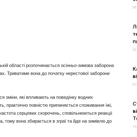
09
Л
т
п
22
ькій області розпочинається осінньо-зимова заборона
К
ах. Триватиме вона до початку нерестової заборони
в
07
я зміни, які впливають на поведінку водних
С
сть, практично повністю припиняється споживання їжі,
в
частота серцевих скорочень, сповільнюються реакції
Т
, тому вона збирається в зграї та йде на зимівлю до
15