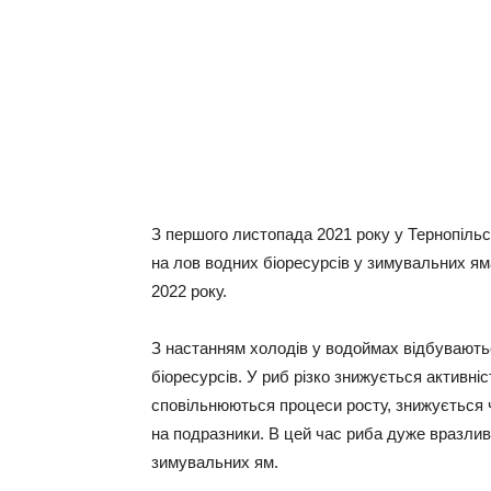
З першого листопада 2021 року у Тернопільс
на лов водних біоресурсів у зимувальних ям
2022 року.
З настанням холодів у водоймах відбуваютьс
біоресурсів. У риб різко знижується активні
сповільнюються процеси росту, знижується 
на подразники. В цей час риба дуже вразлива
зимувальних ям.