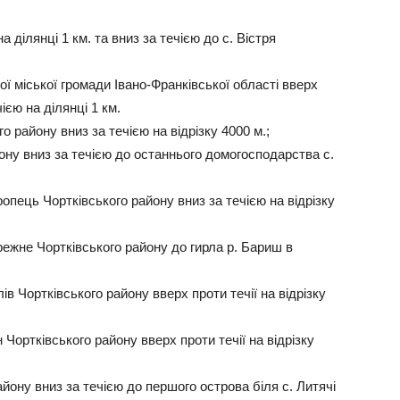
а ділянці 1 км. та вниз за течією до с. Вістря
ї міської громади Івано-Франківської області вверх
чією на ділянці 1 км.
о району вниз за течією на відрізку 4000 м.;
йону вниз за течією до останнього домогосподарства с.
опець Чортківського району вниз за течією на відрізку
ежне Чортківського району до гирла р. Бариш в
в Чортківського району вверх проти течії на відрізку
Чортківського району вверх проти течії на відрізку
айону вниз за течією до першого острова біля с. Литячі