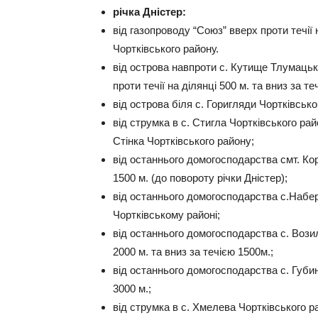
річка Дністер:
від газопроводу “Союз” вверх проти течії н
Чортківського району.
від острова навпроти с. Кутище Тлумацько
проти течії на ділянці 500 м. та вниз за те
від острова біля с. Горигляди Чортківськог
від струмка в с. Стигла Чортківського ра
Стінка Чортківського району;
від останнього домогосподарства смт. Кор
1500 м. (до повороту річки Дністер);
від останнього домогосподарства с.Набер
Чортківському районі;
від останнього домогосподарства с. Возилі
2000 м. та вниз за течією 1500м.;
від останнього домогосподарства с. Губин 
3000 м.;
від струмка в с. Хмелева Чортківського р