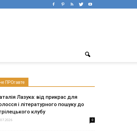
не ПРОгавте
аталія Лазука: від прикрас для
олосся і літературного пошуку до
трілецького клубу
.07.2026
0