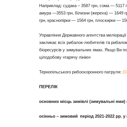
Наприклад: судака – 3587 грн, сома — 5117 г
амура —3553 грн, білизни (жереха) — 1649 г
грн, краснопірки — 1564 грн, плоскирки — 156
Управління Державного агентства меліорації 
закликає всіх рибалок-любителів та рибало
біоресурсів у зимувальних ямах. Якщо Ви п
цілодобову «гарячу лінію»
Тернопільського рибоохоронного патруля:
(0
ПЕРЕЛІК
основних місць зимівлі (зимувальні ями) 
осінньо – зимовий період 2021-2022 рр. у