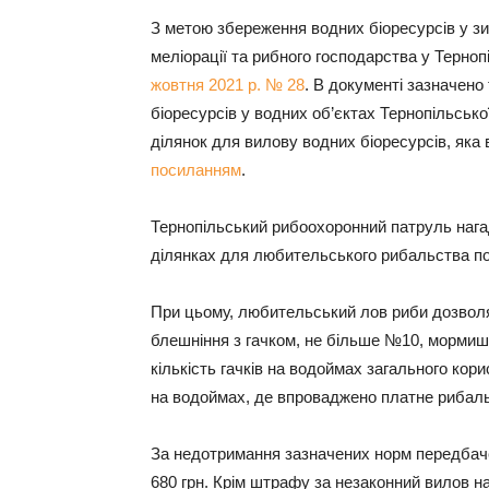
З метою збереження водних біоресурсів у з
меліорації та рибного господарства у Терно
жовтня 2021 р. № 28
. В документі зазначено
біоресурсів у водних об’єктах Тернопільсько
ділянок для вилову водних біоресурсів, яка
посиланням
.
Тернопільський рибоохоронний патруль нага
ділянках для любительського рибальства п
При цьому, любительський лов риби дозвол
блешніння з гачком, не більше №10, мормиш
кількість гачків на водоймах загального кор
на водоймах, де впроваджено платне рибаль
За недотримання зазначених норм передбаче
680 грн. Крім штрафу за незаконний вилов н