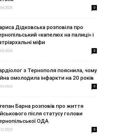
.04.2026
0
ариса Дідковська розповіла про
ернопільський «капелюх на палиці» і
атріархальні міфи
.03.2026
0
ардіолог з Тернополя пояснила, чому
ійна омолодила інфаркти на 20 років
.03.2026
0
тепан Барна розповів про життя
ійськового після статусу голови
ернопільської ОДА
.12.2025
0