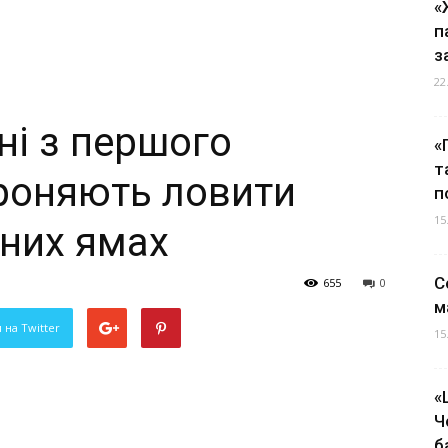
«
п
з
22
ні з першого
«
т
роняють ловити
п
15
ьних ямах
С
655
0
м
 на Twitter
15
«
Ч
б