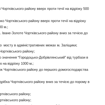
Чортківського району вверх проти течії на відрізку 500
ко Чортківського району вверх проти течії на відрізку
0 м.;
. Іване-Золоте Чортківського району вниз за течією до
го мосту в адміністративних межах м. Заліщики;
Чортківського району;
го значення “Городоцько-Добрівлянський” від турбази в
 на відрізку 1000 м.;
ок Чортківського району до першого домогосподарства
рібка Чортківського району вниз за течією до порому в
ртківського району;
ртківського району;