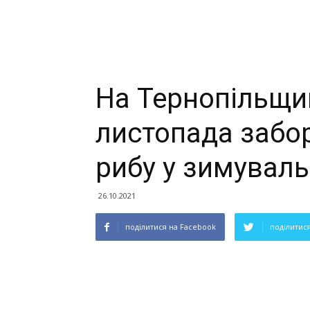
На Тернопільщи
листопада забо
рибу у зимувал
26.10.2021
поділитися на Facebook
поділитися