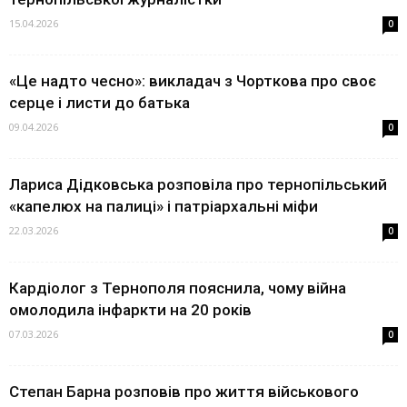
15.04.2026
0
«Це надто чесно»: викладач з Чорткова про своє
серце і листи до батька
09.04.2026
0
Лариса Дідковська розповіла про тернопільський
«капелюх на палиці» і патріархальні міфи
22.03.2026
0
Кардіолог з Тернополя пояснила, чому війна
омолодила інфаркти на 20 років
07.03.2026
0
Степан Барна розповів про життя військового