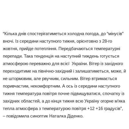
“Кілька днів спостерігатиметься холодна погода, до “мінусів”
вночі. Із середини наступного тижня, орієнтовно з 28-го
жовтня, прийде потепління. Передбачаються температурні
перепади. Така тенденція на наступний тиждень готується
атмосферою переважно для всієї України. Вітер із західного
переходитиме на північно-західний і залишатиметься, може, й
не штормовим, але рвучким, сильним. Вітер втримається
поривчастим, некомфортним. А ось із середини наступного
тижня температура повітря почне підвищуватися, спочатку із
західних областей, а до кінця тижня всю Україну огорне м’яка
тепла атмосфера з температурою повітря +12 +16 градусів”,
– повідомила синоптик Наталка Діденко.