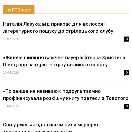
не ПРОгавте
Наталія Лазука: від прикрас для волосся і
літературного пошуку до стрілецького клубу
17.07.2026
0
«Жіноче шипіння важче»: пауерліфтерка Христина
Швед про заздрість і ціну великого спорту
22.04.2026
0
«Прізвище не називаю»: подруга таємно
профінансувала розкішну книгу поетеси з Товстого
15.04.2026
0
Сон у руку: як одна ніч змінила маршрут
тернопільської журналістки