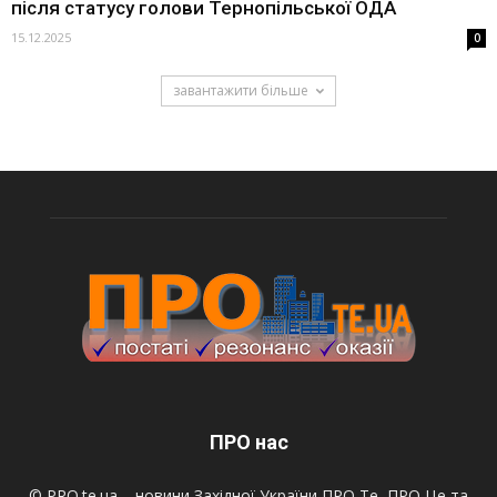
після статусу голови Тернопільської ОДА
15.12.2025
0
завантажити більше
ПРО нас
© PRO.te.ua – новини Західної України ПРО Те, ПРО Це та