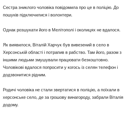
Сестра зниклого чоловіка повідомила про це в поліцію. До
пошуків підключилися і волонтери.
Однак розшукати його в Мелітополі і околицях не вдалося.
Як виявилося, Віталій Харчук був вивезений в село в
Херсонській області і потрапив в рабство. Там його, разом з
іншими людьми змушували працювати безкоштовно.
Чоловікові вдалося попросити у когось із селян телефон і
додзвонитися рідним.
Родичі чоловіка не стали звертатися в поліцію, а поїхали в
херсонське село, де за грошову винагороду, забрали Віталія
додому.