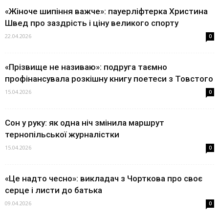
«Жіноче шипіння важче»: пауерліфтерка Христина
Швед про заздрість і ціну великого спорту
22.04.2026
0
«Прізвище не називаю»: подруга таємно
профінансувала розкішну книгу поетеси з Товстого
15.04.2026
0
Сон у руку: як одна ніч змінила маршрут
тернопільської журналістки
15.04.2026
0
«Це надто чесно»: викладач з Чорткова про своє
серце і листи до батька
09.04.2026
0