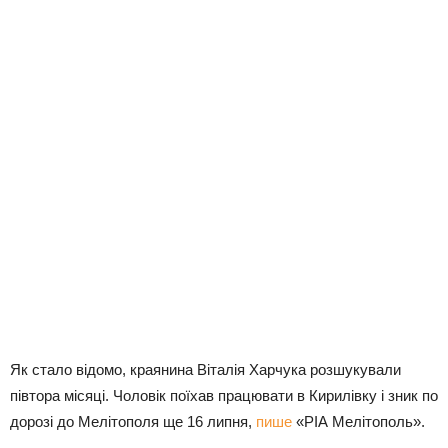
Як стало відомо, краянина Віталія Харчука розшукували
півтора місяці. Чоловік поїхав працювати в Кирилівку і зник по
дорозі до Мелітополя ще 16 липня,
пише
«РІА Мелітополь».