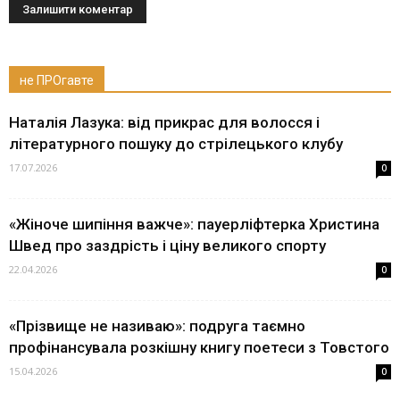
не ПРОгавте
Наталія Лазука: від прикрас для волосся і
літературного пошуку до стрілецького клубу
17.07.2026
0
«Жіноче шипіння важче»: пауерліфтерка Христина
Швед про заздрість і ціну великого спорту
22.04.2026
0
«Прізвище не називаю»: подруга таємно
профінансувала розкішну книгу поетеси з Товстого
15.04.2026
0