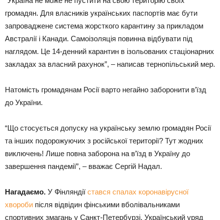
“Україна не може не пустити на свою територію своїх
громадян. Для власників українських паспортів має бути
запроваджене система жорсткого карантину за прикладом
Австралії і Канади. Самоізоляція повинна відбувати під
наглядом. Це 14-денний карантин в ізольованих стаціонарних
закладах за власний рахунок”, – написав тернопільський мер.
Натомість громадянам Росії варто негайно заборонити в’їзд
до України.
“Що стосується допуску на українську землю громадян Росії
та інших подорожуючих з російської території? Тут жодних
виключень! Лише повна заборона на в’їзд в Україну до
завершення пандемії”, – вважає Сергій Надал.
Нагадаємо.
У Фінляндії
стався спалах коронавірусної
хвороби
після відвідин фінськими вболівальниками
спортивних змагань у Санкт-Петербурзі. Український уряд