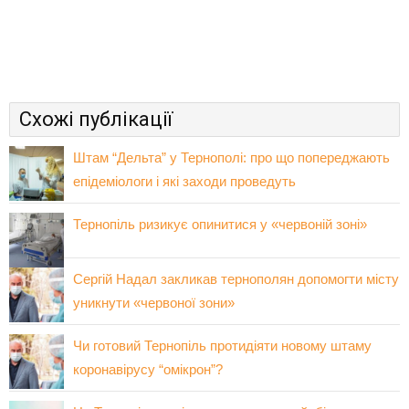
Схожі публікації
Штам “Дельта” у Тернополі: про що попереджають
епідеміологи і які заходи проведуть
Тернопіль ризикує опинитися у «червоній зоні»
Сергій Надал закликав тернополян допомогти місту
уникнути «червоної зони»
Чи готовий Тернопіль протидіяти новому штаму
коронавірусу “омікрон”?