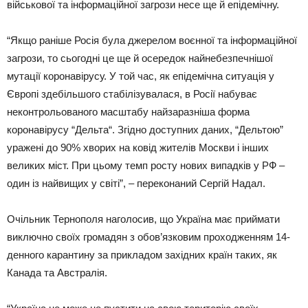
військової та інформаційної загрози несе ще й епідемічну.
“Якщо раніше Росія була джерелом воєнної та інформаційної
загрози, то сьогодні це ще й осередок найнебезпечнішої
мутації коронавірусу. У той час, як епідемічна ситуація у
Європі здебільшого стабілізувалася, в Росії набуває
неконтрольованого масштабу найзаразніша форма
коронавірусу “Дельта“. Згідно доступних даних, “Дельтою”
уражені до 90% хворих на ковід жителів Москви і інших
великих міст. При цьому темп росту нових випадків у РФ –
один із найвищих у світі”, – переконаний Сергій Надал.
Очільник Тернополя наголосив, що Україна має приймати
виключно своїх громадян з обов’язковим проходженням 14-
денного карантину за прикладом західних країн таких, як
Канада та Австралія.