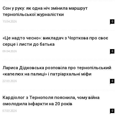
Сон у руку: як одна ніч змінила маршрут
тернопільської журналістки
15.04.2026
0
«Це надто чесно»: викладач з Чорткова про своє
серце і листи до батька
09.04.2026
0
Лариса Дідковська розповіла про тернопільський
«капелюх на палиці» і патріархальні міфи
22.03.2026
0
Кардіолог з Тернополя пояснила, чому війна
омолодила інфаркти на 20 років
07.03.2026
0