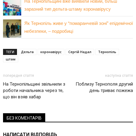
На Тернопільщині вже виявили новий, більш
заразний тип дельта-штаму коронавірусу
Як Тернопіль живе у “помаранчевій зоні” епідемічної
небезпеки, – подробиці
ТЕГИ
Дельта
коронавірус
Сергій Надал
Тернопіль
штам
попередня стаття
наступна стаття
На Тернопільщині звільнили з
Поблизу Тернополя другий
роботи начальника через те,
день триває пожежа
що він взяв хабар
БЕЗ КОМЕНТАРІВ
НАПИСАТИ ВІДПОВІДЬ