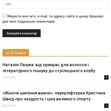
Зберегти моє ім'я, e-mail, та адресу сайту в цьому браузері
для моїх подальших коментарів.
не ПРОгавте
Наталія Лазука: від прикрас для волосся і
літературного пошуку до стрілецького клубу
17.07.2026
0
«Жіноче шипіння важче»: пауерліфтерка Христина
Швед про заздрість і ціну великого спорту
22.04.2026
0