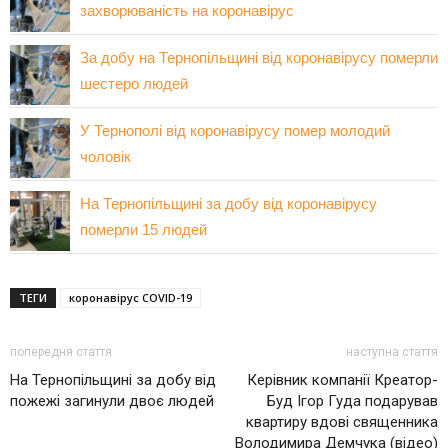
захворюваність на коронавірус
За добу на Тернопільщині від коронавірусу померли
шестеро людей
У Тернополі від коронавірусу помер молодий
чоловік
На Тернопільщині за добу від коронавірусу
померли 15 людей
ТЕГИ
коронавірус COVID-19
попередня стаття
наступна стаття
На Тернопільщині за добу від
Керівник компанії Креатор-
пожежі загинули двоє людей
Буд Ігор Гуда подарував
квартиру вдові священника
Володимира Демчука (відео)