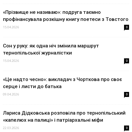
«Прізвище не називаю»: подруга таємно
профінансувала розкішну книгу поетеси з Товстого
15.04.2026
0
Сон у руку: як одна ніч змінила маршрут
тернопільської журналістки
15.04.2026
0
«Це надто чесно»: викладач з Чорткова про своє
серце і листи до батька
09.04.2026
0
Лариса Дідковська розповіла про тернопільський
«капелюх на палиці» і патріархальні міфи
22.03.2026
0