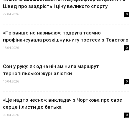
Швед про заздрість і ціну великого спорту
22.04.2026
0
«Прізвище не називаю»: подруга таємно
профінансувала розкішну книгу поетеси з Товстого
15.04.2026
0
Сон у руку: як одна ніч змінила маршрут
тернопільської журналістки
15.04.2026
0
«Це надто чесно»: викладач з Чорткова про своє
серце і листи до батька
09.04.2026
0