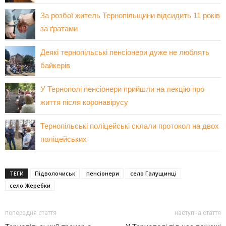
За розбої житель Тернопільщини відсидить 11 років
за ґратами
Деякі тернопільські пенсіонери дуже не люблять
байкерів
У Тернополі пенсіонери прийшли на лекцію про
життя після коронавірусу
Тернопільські поліцейські склали протокол на двох
поліцейських
ТЕГИ
Підволочиськ
пенсіонери
село Галущинці
село Жеребки
попередня стаття
наступна стаття