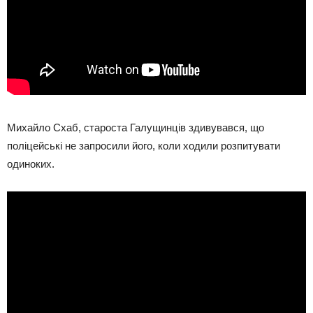
Михайло Схаб, староста Галущинців здивувався, що
поліцейські не запросили його, коли ходили розпитувати
одиноких.