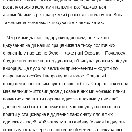
розділяються з колегами на групи, роз’їжджаються
автомобілями в різні напрямки і розносять подарунки. Вона
також мала можливість побувати в кількох хатах.
– Ми роками даємо подарунки одиноким, але такого
цькування на дії наших працівників та тиску політичних
опонентів у нас ще не було, – каже пані Оксана. – Почалося
брудне політичне переслідування, обвинувачування у підкупі
виборців. Це було би великим приниженням – ходити по
стареньких особах і випрошувати голос. Соціальні
працівники просто виконують свою роботу. Старше покоління
має великий життєвий досвід і саме в них ми можемо тільки
повчитися, запитати поради, адже за плечима у них свої
досягнення і багато пережитого. Запрошую усіх опонентів
прийти у стаціонарне відділення пансіонату для літніх
одиноких людей. Хай заглянуть в глибину їх очей і відчують
їхню тугу і жаль через те, що вони обмежені в спілкуванні і