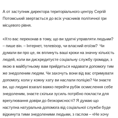
А от заступник директора територіального центру Сергій
Потомський звертається до всіх учасників політичної гри
місцевого рівня.
«Хто вас переконав в тому, що ви здатні управляти людьми?
– пише він. – Інтернет, телевізор, чи власний егоїзм? Чи
думали ви про це, як вплинуть ваші кроки на значну кількість
людей, коли ви дискредитуєте соціальну службу громади, з
якою в майбутньому вам прийдеться надавати допомогу тим
же знедоленим людям. Чи захочуть вони від вас отримувати
допомогу, коли у кожну хату ви наслали поліцію? Чи знаєте
ви, що людині взагалі важко перейти рубіж осмислення себе
знедоленим, знаєте скільки зусиль потрібно покласти для
врегулювання довіри до безкорисності? Я думаю що
наступна натуральна допомога від соціальної служби буде
відкинута тими знедоленими людьми, з гаслом – «Не хочу