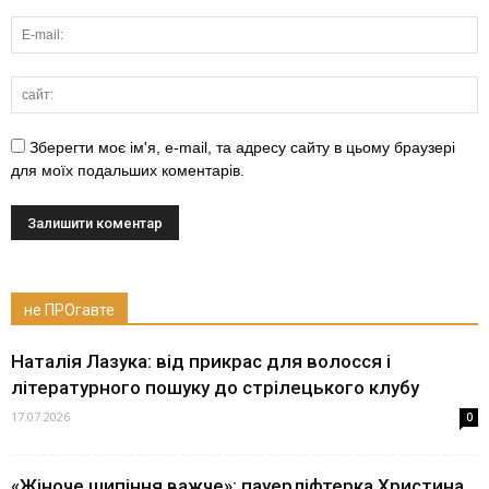
Зберегти моє ім'я, e-mail, та адресу сайту в цьому браузері
для моїх подальших коментарів.
не ПРОгавте
Наталія Лазука: від прикрас для волосся і
літературного пошуку до стрілецького клубу
17.07.2026
0
«Жіноче шипіння важче»: пауерліфтерка Христина