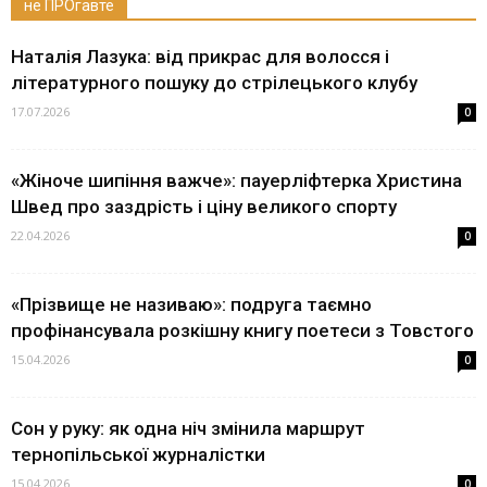
не ПРОгавте
Наталія Лазука: від прикрас для волосся і
літературного пошуку до стрілецького клубу
17.07.2026
0
«Жіноче шипіння важче»: пауерліфтерка Христина
Швед про заздрість і ціну великого спорту
22.04.2026
0
«Прізвище не називаю»: подруга таємно
профінансувала розкішну книгу поетеси з Товстого
15.04.2026
0
Сон у руку: як одна ніч змінила маршрут
тернопільської журналістки
15.04.2026
0