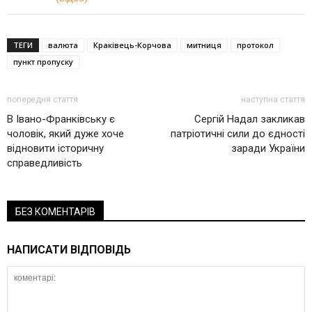
ТЕГИ
валюта
Краківець-Корчова
митниця
протокол
пункт пропуску
попередня стаття
наступна стаття
В Івано-Франківську є
Сергій Надал закликав
чоловік, який дуже хоче
патріотичні сили до єдності
відновити історичну
заради України
справедливість
БЕЗ КОМЕНТАРІВ
НАПИСАТИ ВІДПОВІДЬ