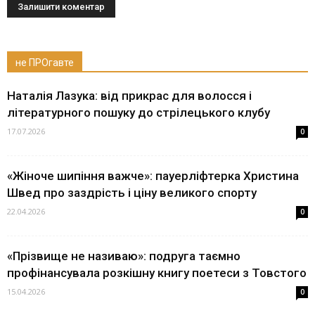
не ПРОгавте
Наталія Лазука: від прикрас для волосся і
літературного пошуку до стрілецького клубу
17.07.2026
0
«Жіноче шипіння важче»: пауерліфтерка Христина
Швед про заздрість і ціну великого спорту
22.04.2026
0
«Прізвище не називаю»: подруга таємно
профінансувала розкішну книгу поетеси з Товстого
15.04.2026
0