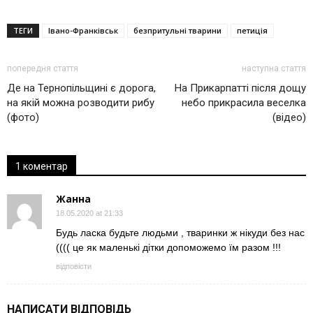
ТЕГИ
Івано-Франківськ
безпритульні тварини
петиція
попередня стаття
наступна стаття
Де на Тернопільщині є дорога,
На Прикарпатті після дощу
на якій можна розводити рибу
небо прикрасила веселка
(фото)
(відео)
1 коментар
Жанна
18.05.2020 at 21:33
Будь ласка будьте людьми , тваринки ж нікуди без нас
(((( це як маленькі дітки допоможемо їм разом !!!
відповісти
НАПИСАТИ ВІДПОВІДЬ