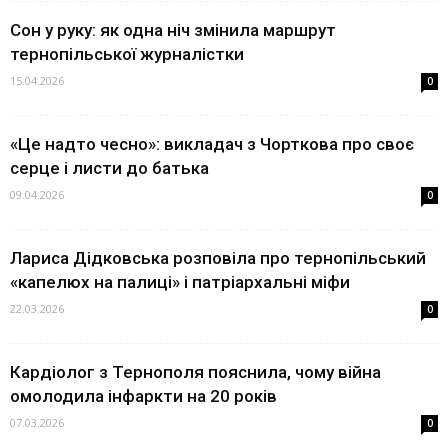
Сон у руку: як одна ніч змінила маршрут
тернопільської журналістки
15.04.2026
0
«Це надто чесно»: викладач з Чорткова про своє
серце і листи до батька
09.04.2026
0
Лариса Дідковська розповіла про тернопільський
«капелюх на палиці» і патріархальні міфи
22.03.2026
0
Кардіолог з Тернополя пояснила, чому війна
омолодила інфаркти на 20 років
07.03.2026
0