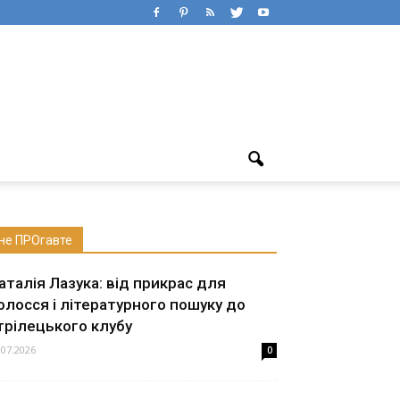
не ПРОгавте
аталія Лазука: від прикрас для
олосся і літературного пошуку до
трілецького клубу
.07.2026
0