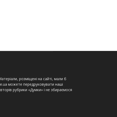
атеріали, розміщені на сайті, мали б
te.ua можете передруковувати наші
вторів рубрики «Думки» і не збираємося