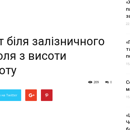
«
п
з
22
т біля залізничного
«
т
оля з висоти
п
15
оту
С
209
0
м
 на Twitter
15
«
Ч
б