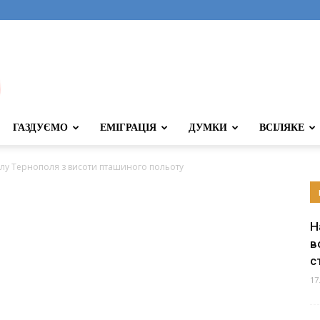
ГАЗДУЄМО
ЕМІГРАЦІЯ
ДУМКИ
ВСІЛЯКЕ
залу Тернополя з висоти пташиного польоту
Н
в
с
17