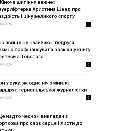
Жіноче шипіння важче»:
ауерліфтерка Христина Швед про
аздрість і ціну великого спорту
.04.2026
0
Прізвище не називаю»: подруга
аємно профінансувала розкішну книгу
оетеси з Товстого
.04.2026
0
он у руку: як одна ніч змінила
аршрут тернопільської журналістки
.04.2026
0
Це надто чесно»: викладач з
орткова про своє серце і листи до
атька