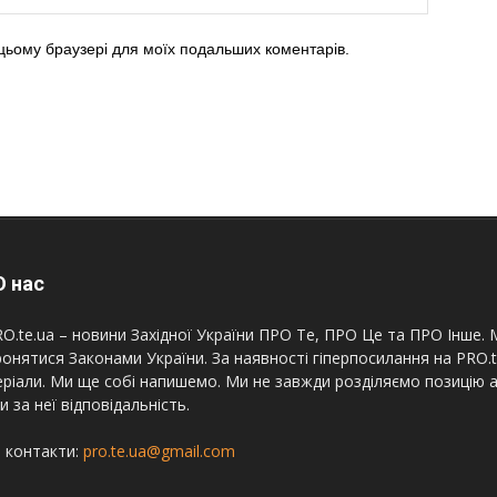
в цьому браузері для моїх подальших коментарів.
 нас
O.te.ua – новини Західної України ПРО Те, ПРО Це та ПРО Інше. М
онятися Законами України. За наявності гіперпосилання на PRO.
ріали. Ми ще собі напишемо. Ми не завжди розділяємо позицію а
и за неї відповідальність.
 контакти:
pro.te.ua@gmail.com