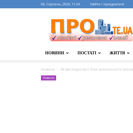
06, Серпень, 2026, 11:24
Увійти / приєднатися
НОВИНИ
ПОСТАТІ
ЖИТТЯ
Новини
Як виглядає міст біля залізничного вок
Новини