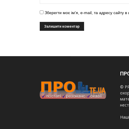
Зберегти моє ім'я, e-mail, та адресу сайту 
ПРО
© PR
охор
мате
нест
Наші