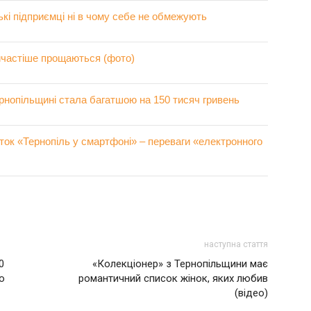
ькі підприємці ні в чому себе не обмежують
йчастіше прощаються (фото)
рнопільщині стала багатшою на 150 тисяч гривень
ок «Тернопіль у смартфоні» – переваги «електронного
наступна стаття
0
«Колекціонер» з Тернопільщини має
о
романтичний список жінок, яких любив
(відео)