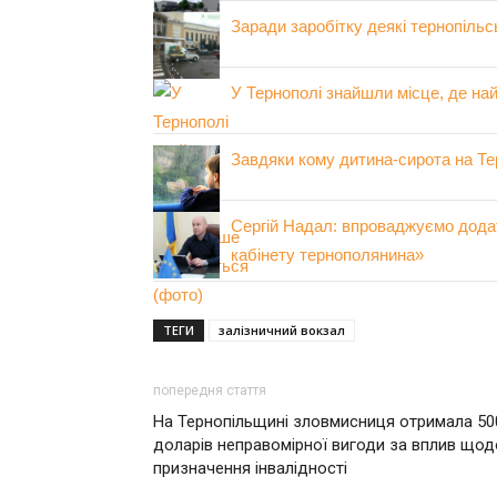
Заради заробітку деякі тернопільс
У Тернополі знайшли місце, де на
Завдяки кому дитина-сирота на Те
Сергій Надал: впроваджуємо додат
кабінету тернополянина»
ТЕГИ
залізничний вокзал
попередня стаття
На Тернопільщині зловмисниця отримала 50
доларів неправомірної вигоди за вплив щод
призначення інвалідності