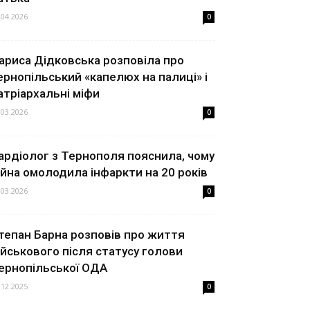
.04.2026
0
ариса Дідковська розповіла про
ернопільський «капелюх на палиці» і
атріархальні міфи
.03.2026
0
ардіолог з Тернополя пояснила, чому
ійна омолодила інфаркти на 20 років
.03.2026
0
тепан Барна розповів про життя
ійськового після статусу голови
ернопільської ОДА
.12.2025
0