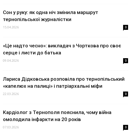
Сон у руку: як одна ніч змінила маршрут
тернопільської журналістки
15.04.2026
0
«Це надто чесно»: викладач з Чорткова про своє
серце і листи до батька
09.04.2026
0
Лариса Дідковська розповіла про тернопільський
«капелюх на палиці» і патріархальні міфи
22.03.2026
0
Кардіолог з Тернополя пояснила, чому війна
омолодила інфаркти на 20 років
07.03.2026
0