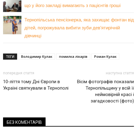
що у його закладі вимагають з пацієнтів гроші
Тернопільська пенсіонерка, яка захищає фонтан від
дітей, погрожувала вибити зуби дев’ятирічній
дівчинці
ТЕГИ
Володимир Кулак
помилка лікарів
Роман Кулак
попередня стаття
наступна стаття
10-ліття тому Дні Європи в
Вісім фотографів показали
Україні святкували в Тернополі
Тернопільщину у всій її
неймовірній красі і
загадковості (фото)
БЕЗ КОМЕНТАРІВ