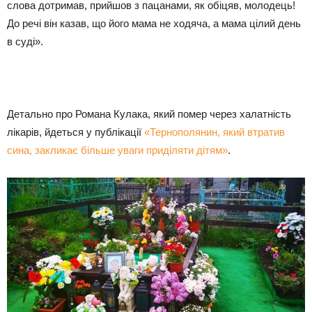
слова дотримав, прийшов з пацанами, як обіцяв, молодець!
До речі він казав, що його мама не ходяча, а мама цілий день
в суді».
Детально про Романа Кулака, який помер через халатність
лікарів, йдеться у публікації
«Тернополянин, який втратив
сина, закликає більше уваги приділяти дітям»
.