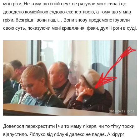
мої гріхи. Не тому що їхній неук не рятував мого сина і це
доведено комісійною судово-експертизою, а тому що я мав
гріхи, безгрішні вони наші… Вони знову продемонстрували
свою суть, показуючи мені кривляння, факи, дулі і роги в суді.
Довелося перехрестити і чи то маму лікаря, чи то тітку трохи
відпустило. Яблуко від яблуні далеко не падає. А хірург