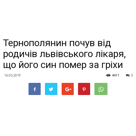
Тернополянин почув від
родичів львівського лікаря,
що його син помер за гріхи
16.05.2019
4411
0