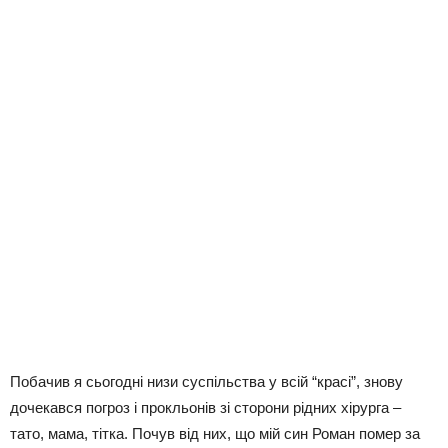
Побачив я сьогодні низи суспільства у всій “красі”, знову
дочекався погроз і прокльонів зі сторони рідних хірурга –
тато, мама, тітка. Почув від них, що мій син Роман помер за