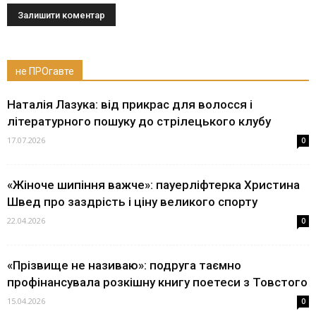
не ПРОгавте
Наталія Лазука: від прикрас для волосся і
літературного пошуку до стрілецького клубу
17.07.2026
0
«Жіноче шипіння важче»: пауерліфтерка Христина
Швед про заздрість і ціну великого спорту
22.04.2026
0
«Прізвище не називаю»: подруга таємно
профінансувала розкішну книгу поетеси з Товстого
15.04.2026
0