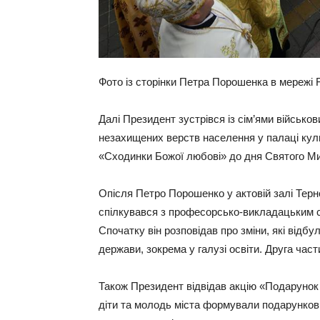
Фото із сторінки Петра Порошенка в мережі 
Далі Президент зустрівся із сім’ями військо
незахищених верств населення у палаці куль
«Сходинки Божої любові» до дня Святого М
Опісля Петро Порошенко у актовій залі Терн
спілкувався з професорсько-викладацьким с
Спочатку він розповідав про зміни, які відбу
держави, зокрема у галузі освіти. Друга част
Також Президент відвідав акцію «Подарунок
діти та молодь міста формували подарункові