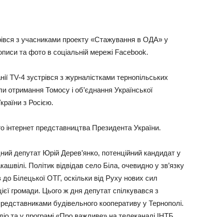
рівся з учасниками проекту «Стажування в ОДА» у
описи та фото в соціальній мережі Facebook.
нії TV-4 зустрівся з журналістками тернопільських
и отримання Томосу і об’єднання Української
країни з Росією.
ого інтернет представництва Президента України.
ний депутат Юрій Дерев’янко, потенційний кандидат у
швілі. Політик відвідав село Біла, очевидно у зв’язку
 до Білецької ОТГ, оскільки від Руху нових сил
ієї громади. Цього ж дня депутат спілкувався з
представниками будівельного кооперативу у Тернополі.
діо та у програмі «Про важливе» на телеканалі ІНТБ.