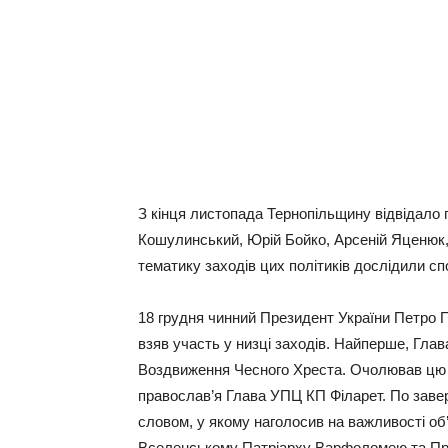
З кінця листопада Тернопільщину відвідало 
Кошулинський, Юрій Бойко, Арсеній Яценюк,
тематику заходів цих політиків дослідили с
18 грудня чинний Президент України Петро П
взяв участь у низці заходів. Найперше, Глав
Воздвиження Чесного Хреста. Очолював цю 
православ’я Глава УПЦ КП Філарет. По завер
словом, у якому наголосив на важливості о
Вселенському Патріарху Варфоломею та Пре