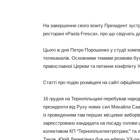
На завершення свого візиту Президент зуст
ресторані «Pasta Fresca», про що свідчать д
Цього ж дня Петро Порошенко у студії компа
телеканалів. Основними темами розмови бул
православної Церкви та питання конфлікту У
Статті про подію розміщені на сайті офіційн
16 грудня на Тернопільщині перебував народ
президенти від Руху нових сил Михайла Саака
із проведенням там перших місцевих виборів
зареєстровано кандидата на посаду голови ц
колективом КП “Тернопільелектротранс” та 
Також, Юрій Дерев’янко був на ефірах УХ-ра