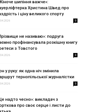
Жіноче шипіння важче»:
ауерліфтерка Христина Швед про
аздрість і ціну великого спорту
.04.2026
0
Прізвище не називаю»: подруга
аємно профінансувала розкішну книгу
оетеси з Товстого
.04.2026
0
он у руку: як одна ніч змінила
аршрут тернопільської журналістки
.04.2026
0
Це надто чесно»: викладач з
орткова про своє серце і листи до
атька