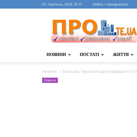
07, Серпень, 2026, 10:13
Увійти / приєднатися
НОВИНИ
ПОСТАТІ
ЖИТТЯ
Новини
За місяць Тернопільщину відвідали 5 по
Новини