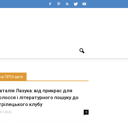
не ПРОгавте
аталія Лазука: від прикрас для
олосся і літературного пошуку до
трілецького клубу
.07.2026
0