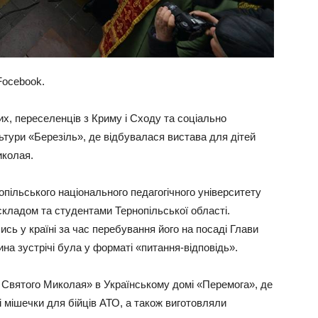
Focebook.
вих, переселенців з Криму і Сходу та соціально
тури «Березіль», де відбувалася вистава для дітей
иколая.
опільського національного педагогічного університету
кладом та студентами Тернопільської області.
лись у країні за час перебування його на посаді Глави
ина зустрічі була у форматі «питання-відповідь».
 Святого Миколая» в Українському домі «Перемога», де
 мішечки для бійців АТО, а також виготовляли