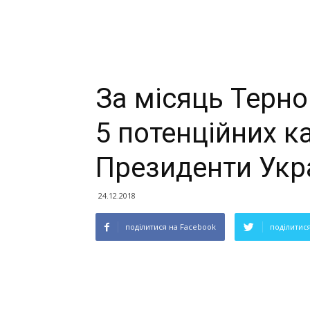
За місяць Терно
5 потенційних к
Президенти Укр
24.12.2018
поділитися на Facebook
поділитися