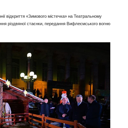
нії відкриття «Зимового містечка» на Театральному
ння різдвяної стаєнки, передання Вифлеємського вогню