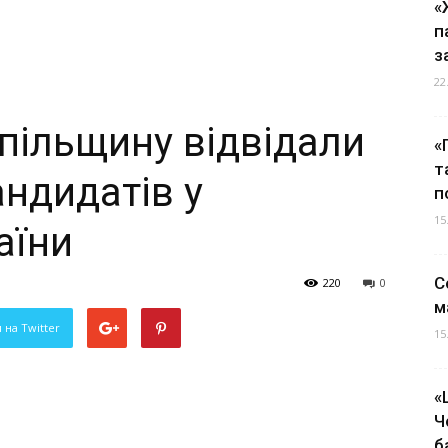
«
п
з
22
пільщину відвідали
«
т
андидатів у
п
15
аїни
С
220
0
м
 на Twitter
15
«
Ч
б