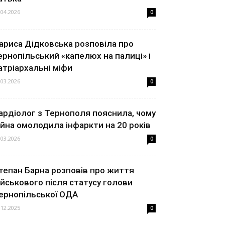
.04.2026
0
ариса Дідковська розповіла про
ернопільський «капелюх на палиці» і
атріархальні міфи
.03.2026
0
ардіолог з Тернополя пояснила, чому
ійна омолодила інфаркти на 20 років
.03.2026
0
тепан Барна розповів про життя
ійськового після статусу голови
ернопільської ОДА
.12.2025
0