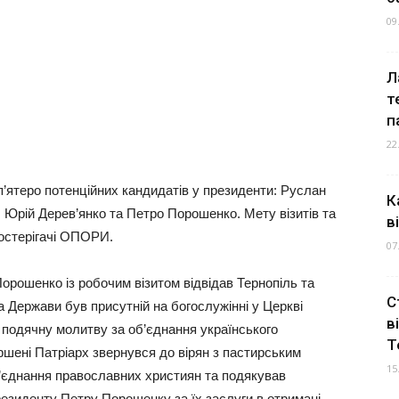
09
Л
т
п
22
п’ятеро потенційних кандидатів у президенти: Руслан
К
 Юрій Дерев’янко та Петро Порошенко. Мету візитів та
в
постерігачі ОПОРИ.
07
орошенко із робочим візитом відвідав Тернопіль та
С
а Держави був присутній на богослужінні у Церкві
в
подячну молитву за об’єднання українського
Т
шені Патріарх звернувся до вірян з пастирським
15
б’єднання православних християн та подякував
зиденту Петру Порошенку за їх заслуги в отримані